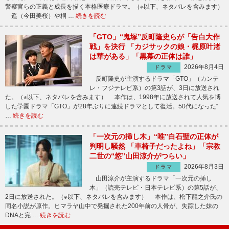
警察官らの正義と成長を描く本格医療ドラマ。（※以下、ネタバレを含みます）
遥（今田美桜）や桐 …
続きを読む
「GTO」“鬼塚”反町隆史らが「告白大作
戦」を決行 「カジサックの娘・梶原叶渚
は華がある」「黒幕の正体は誰」
2026年8月4日
ドラマ
反町隆史が主演するドラマ「GTO」（カンテ
レ・フジテレビ系）の第3話が、3日に放送され
た。（※以下、ネタバレを含みます） 本作は、1998年に放送されて人気を博
した学園ドラマ「GTO」が28年ぶりに連続ドラマとして復活。50代になった“
…
続きを読む
「一次元の挿し木」“唯”白石聖の正体が
判明し騒然 「車椅子だったよね」「宗教
二世の“悠”山田涼介がつらい」
2026年8月3日
ドラマ
山田涼介が主演するドラマ「一次元の挿し
木」（読売テレビ・日本テレビ系）の第5話が、
2日に放送された。（※以下、ネタバレを含みます） 本作は、松下龍之介氏の
同名小説が原作。ヒマラヤ山中で発掘された200年前の人骨が、失踪した妹の
DNAと完 …
続きを読む