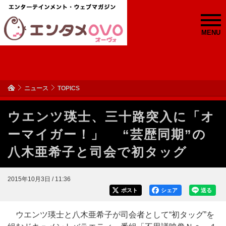
MENU
ニュース
TOPICS
ウエンツ瑛士、三十路突入に「オ
ーマイガー！」 “芸歴同期”の
八木亜希子と司会で初タッグ
2015年10月3日 / 11:36
ポスト
シェア
送る
ウエンツ瑛士と八木亜希子が司会者として“初タッグ”を