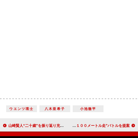
ウエンツ瑛士
八木亜希子
小池徹平
山崎賢人“二十歳”を振り返り充実感を語る 「挑戦と変化がすごくあった」
神木隆之介「全力だとどっちが速いのか…」 佐藤健に“１００メートル走”バトルを提案