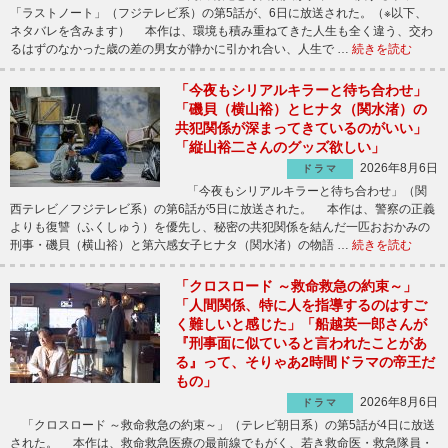
「ラストノート」（フジテレビ系）の第5話が、6日に放送された。（※以下、
ネタバレを含みます） 本作は、環境も積み重ねてきた人生も全く違う、交わ
るはずのなかった歳の差の男女が静かに引かれ合い、人生で …
続きを読む
「今夜もシリアルキラーと待ち合わせ」
「磯貝（横山裕）とヒナタ（関水渚）の
共犯関係が深まってきているのがいい」
「縦山裕二さんのグッズ欲しい」
2026年8月6日
ドラマ
「今夜もシリアルキラーと待ち合わせ」（関
西テレビ／フジテレビ系）の第6話が5日に放送された。 本作は、警察の正義
よりも復讐（ふくしゅう）を優先し、秘密の共犯関係を結んだ一匹おおかみの
刑事・磯貝（横山裕）と第六感女子ヒナタ（関水渚）の物語 …
続きを読む
「クロスロード ～救命救急の約束～」
「人間関係、特に人を指導するのはすご
く難しいと感じた」「船越英一郎さんが
『刑事面に似ていると言われたことがあ
る』って、そりゃあ2時間ドラマの帝王だ
もの」
2026年8月6日
ドラマ
「クロスロード ～救命救急の約束～」（テレビ朝日系）の第5話が4日に放送
された。 本作は、救命救急医療の最前線でもがく、若き救命医・救急隊員・