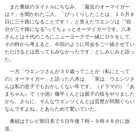
また番組のタイトルにちなみ、「最近のオーマイガー
は？」を聞かれた二人。「びっくりしたことは、１０月８
日に三十路になることです！」と答えたウエンツは「“自
分が三十路になる”ってちょっとオーマイガーです。八木
さんとは十代のころにニューヨークで一緒にロケをして、
その時から考えると、今回のように司会をご一緒させてい
ただけるとは思ってもみなかったです」としみじみと語っ
た。
一方「ウエンツさんが３０歳ってことが（私にとって
の）オーマイガー」と語った八木は、「実は、ウエンツさ
んは私の息子でもおかしくない年です。（ドラマの）『あ
まちゃん』で（小池）徹平くんとは親子の役をやりました
から。さらに、そんなウエンツくんとは芸歴が同期ぐらい
なんですよね」とあらためて驚いていた。
番組はテレビ朝日系で５日午後７時～９時４８分に放
送。