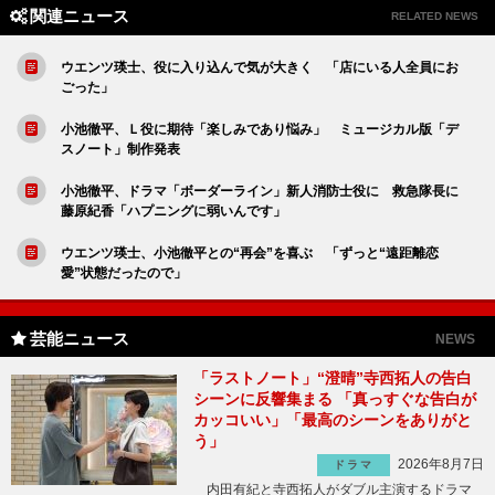
関連ニュース
RELATED NEWS
ウエンツ瑛士、役に入り込んで気が大きく 「店にいる人全員にお
ごった」
小池徹平、Ｌ役に期待「楽しみであり悩み」 ミュージカル版「デ
スノート」制作発表
小池徹平、ドラマ「ボーダーライン」新人消防士役に 救急隊長に
藤原紀香「ハプニングに弱いんです」
ウエンツ瑛士、小池徹平との“再会”を喜ぶ 「ずっと“遠距離恋
愛”状態だったので」
芸能ニュース
NEWS
「ラストノート」“澄晴”寺西拓人の告白
シーンに反響集まる 「真っすぐな告白が
カッコいい」「最高のシーンをありがと
う」
2026年8月7日
ドラマ
内田有紀と寺西拓人がダブル主演するドラマ