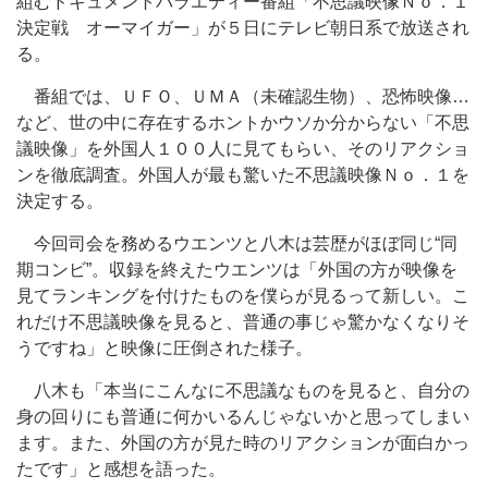
組むドキュメントバラエティー番組「不思議映像Ｎｏ．１
決定戦 オーマイガー」が５日にテレビ朝日系で放送され
る。
番組では、ＵＦＯ、ＵＭＡ（未確認生物）、恐怖映像…
など、世の中に存在するホントかウソか分からない「不思
議映像」を外国人１００人に見てもらい、そのリアクショ
ンを徹底調査。外国人が最も驚いた不思議映像Ｎｏ．１を
決定する。
今回司会を務めるウエンツと八木は芸歴がほぼ同じ“同
期コンビ”。収録を終えたウエンツは「外国の方が映像を
見てランキングを付けたものを僕らが見るって新しい。こ
れだけ不思議映像を見ると、普通の事じゃ驚かなくなりそ
うですね」と映像に圧倒された様子。
八木も「本当にこんなに不思議なものを見ると、自分の
身の回りにも普通に何かいるんじゃないかと思ってしまい
ます。また、外国の方が見た時のリアクションが面白かっ
たです」と感想を語った。