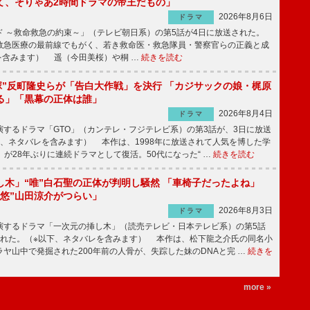
て、そりゃあ2時間ドラマの帝王だもの」
2026年8月6日
ドラマ
 ～救命救急の約束～」（テレビ朝日系）の第5話が4日に放送された。
急医療の最前線でもがく、若き救命医・救急隊員・警察官らの正義と成
を含みます） 遥（今田美桜）や桐 …
続きを読む
鬼塚”反町隆史らが「告白大作戦」を決行 「カジサックの娘・梶原
る」「黒幕の正体は誰」
2026年8月4日
ドラマ
するドラマ「GTO」（カンテレ・フジテレビ系）の第3話が、3日に放送
下、ネタバレを含みます） 本作は、1998年に放送されて人気を博した学
」が28年ぶりに連続ドラマとして復活。50代になった“ …
続きを読む
し木」“唯”白石聖の正体が判明し騒然 「車椅子だったよね」
“悠”山田涼介がつらい」
2026年8月3日
ドラマ
するドラマ「一次元の挿し木」（読売テレビ・日本テレビ系）の第5話
された。（※以下、ネタバレを含みます） 本作は、松下龍之介氏の同名小
ヤ山中で発掘された200年前の人骨が、失踪した妹のDNAと完 …
続きを
more »