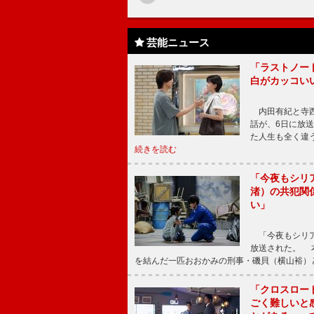
芸能ニュース
「ラストノー
白がカッコい
内田有紀と寺西
話が、6日に放
た人生も全く違
続きを読む
「今夜もシリ
渚）の共犯関
い」
「今夜もシリア
放送された。 
を結んだ一匹おおかみの刑事・磯貝（横山裕）
「クロスロー
ごく難しいと