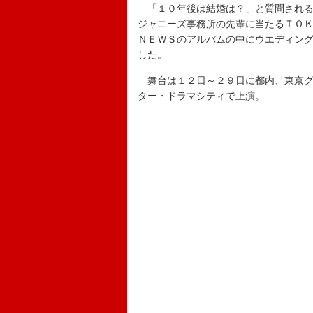
「１０年後は結婚は？」と質問される
ジャニーズ事務所の先輩に当たるＴＯ
ＮＥＷＳのアルバムの中にウエディン
した。
舞台は１２日～２９日に都内、東京グ
ター・ドラマシティで上演。