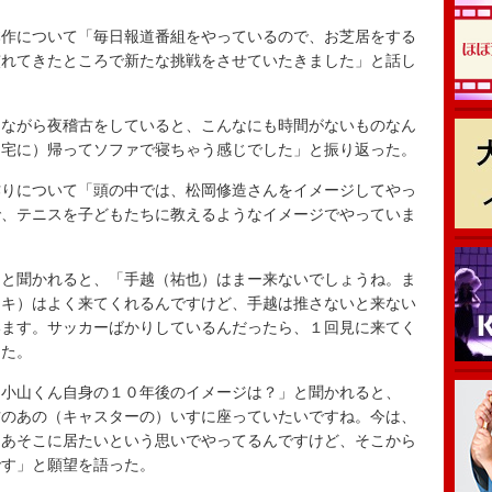
作について「毎日報道番組をやっているので、お芝居をする
慣れてきたところで新たな挑戦をさせていたきました」と話し
ながら夜稽古をしていると、こんなにも時間がないものなん
自宅に）帰ってソファで寝ちゃう感じでした」と振り返った。
りについて「頭の中では、松岡修造さんをイメージしてやっ
で、テニスを子どもたちに教えるようなイメージでやっていま
と聞かれると、「手越（祐也）はまー来ないでしょうね。ま
アキ）はよく来てくれるんですけど、手越は推さないと来ない
います。サッカーばかりしているんだったら、１回見に来てく
った。
小山くん自身の１０年後のイメージは？」と聞かれると、
方のあの（キャスターの）いすに座っていたいですね。今は、
はあそこに居たいという思いでやってるんですけど、そこから
です」と願望を語った。