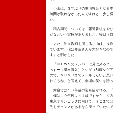
小山は、３年ぶりの主演舞台となる本
時間が取れなかったんですけど、少し
た。
稽古期間については「報道番組をやり
だなという実感がありました。毎日（
また、熱血教師を演じる小山は、役作
ています。僕は修造さんが大好きなの
す」と明かした。
「ＮＥＷＳのメンバーは見に来る？」
っすー（増田貴久）とシゲ（加藤シゲ
ので、ぎりぎりまでメールしたいと思
れてもね」と答えて、会場の笑いを誘
舞台では１０年後の姿も描かれる。「
「僕は１０年後は４１歳ですから、夕
東京オリンピックに向けて、そこまで
先もチャンスがあるなら座っていたい