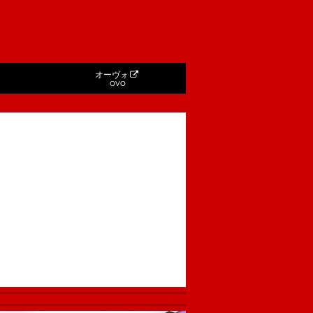
オーヴォ
OVO