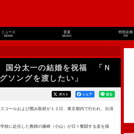
ニュース
音楽
特別企画
NEWS
MUSIC
PR
、国分太一の結婚を祝福 「Ｎ
グソングを渡したい」
ポスト
シェア
送る
スコールおよび囲み取材が１２日、東京都内で行われ、出演
。
学校に赴任した教師の篠崎（小山）が日々奮闘する姿を描