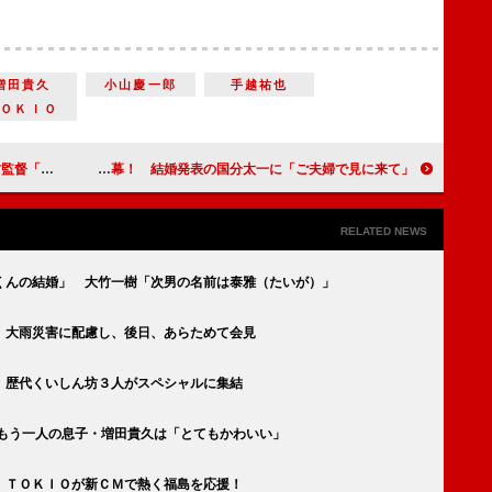
増田貴久
小山慶一郎
手越祐也
ＴＯＫＩＯ
主演女優」
中山優馬、菊池風磨、マリウス葉の『ドリームボーイズ』開幕！ 結婚発表の国分太一に「ご夫婦で見に来て」
RELATED NEWS
くんの結婚」 大竹一樹「次男の名前は泰雅（たいが）」
 大雨災害に配慮し、後日、あらためて会見
 歴代くいしん坊３人がスペシャルに集結
 もう一人の息子・増田貴久は「とてもかわいい」
 ＴＯＫＩＯが新ＣＭで熱く福島を応援！