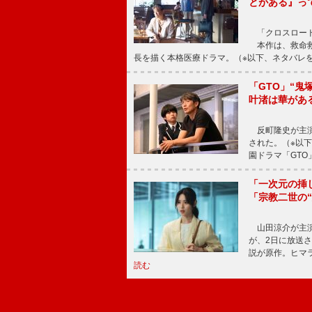
とがある』っ
「クロスロード
本作は、救命救
長を描く本格医療ドラマ。（※以下、ネタバレ
「GTO」“
叶渚は華があ
反町隆史が主演
された。（※以
園ドラマ「GTO
「一次元の挿
「宗教二世の
山田涼介が主演
が、2日に放送
説が原作。ヒマラ
読む