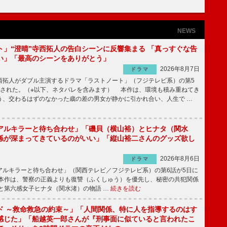
NEWS
ト」“澄晴”寺西拓人の告白シーンに反響集まる 「真っすぐな告
い」「最高のシーンをありがとう」
2026年8月7日
ドラマ
拓人がダブル主演するドラマ「ラストノート」（フジテレビ系）の第5
送された。（※以下、ネタバレを含みます） 本作は、環境も積み重ねてき
う、交わるはずのなかった歳の差の男女が静かに引かれ合い、人生で …
アルキラーと待ち合わせ」「磯貝（横山裕）とヒナタ（関水
係が深まってきているのがいい」「縦山裕二さんのグッズ欲し
2026年8月6日
ドラマ
ルキラーと待ち合わせ」（関西テレビ／フジテレビ系）の第6話が5日に
本作は、警察の正義よりも復讐（ふくしゅう）を優先し、秘密の共犯関係
と第六感女子ヒナタ（関水渚）の物語 …
続きを読む
ド ～救命救急の約束～」「人間関係、特に人を指導するのはす
感じた」「船越英一郎さんが『刑事面に似ていると言われたこ