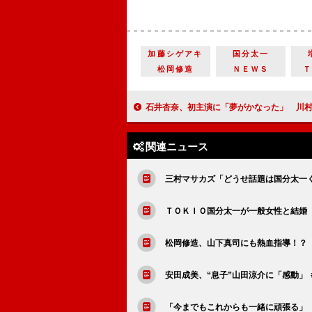
加藤シゲアキ
国分太一
松岡修造
ＮＥＷＳ
石井杏奈、初主演に「夢がかなった」 川村監督「日本一面倒見のいい
関連ニュース
三村マサカズ「どうせ話題は国分太一
ＴＯＫＩＯ国分太一が一般女性と結婚
松岡修造、山下真司にも熱血指導！？
安田成美、“息子”山田涼介に「感動」
「今までもこれからも一緒に頑張る」