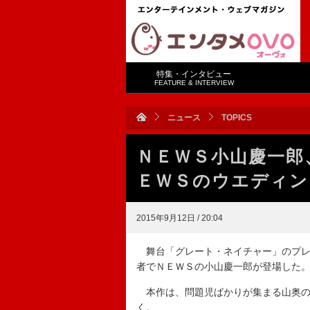
特集・インタビュー
FEATURE & INTERVIEW
ニュース
TOPICS
ＮＥＷＳ小山慶一郎
ＥＷＳのウエディン
2015年9月12日 / 20:04
舞台「グレート・ネイチャー」のプレ
者でＮＥＷＳの小山慶一郎が登場した
本作は、問題児ばかりが集まる山奥の
く。