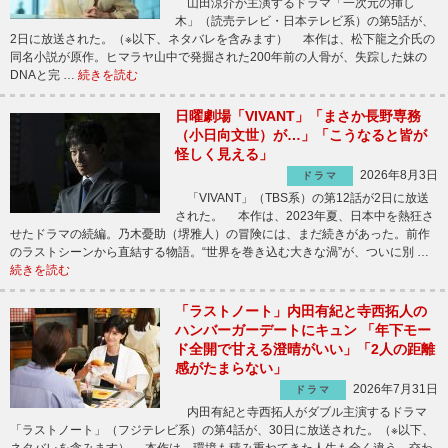
山田涼介が主演するドラマ「一次元の挿し
木」（読売テレビ・日本テレビ系）の第5話が、
2日に放送された。（※以下、ネタバレを含みます） 本作は、松下龍之介氏の
同名小説が原作。ヒマラヤ山中で発掘された200年前の人骨が、失踪した妹の
DNAと完 …
続きを読む
日曜劇場「VIVANT」「まさか長野専務
（小日向文世）が…」「こうなると皆が
怪しく見える」
2026年8月3日
ドラマ
「VIVANT」（TBS系）の第12話が2日に放送
された。 本作は、2023年夏、日本中を熱狂さ
せたドラマの続編。乃木憂助（堺雅人）の冒険には、まだ続きがあった。前作
のラストシーンから直結する物語。“世界を巻き込む大きな渦”が、ついに別 …
続きを読む
「ラストノート」内田有紀と寺西拓人の
ハンバーガーデートにキュン 「年下モー
ド全開で甘える澄晴がいい」「2人の距離
感がたまらない」
2026年7月31日
ドラマ
内田有紀と寺西拓人がダブル主演するドラマ
「ラストノート」（フジテレビ系）の第4話が、30日に放送された。（※以下、