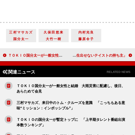
三村マサカズ
久保田悠来
内村光良
国分太一
大竹一樹
藤原令子
ＴＯＫＩＯ国分太一が一般女性と結婚 大雨災害に配慮し、後日、あらためて会見
江口洋介「本木さんとなら“絶対にうまくいく”」 本木雅弘「江口さんは自分には一生出せないテイストの持ち主」
関連ニュース
RELATED NEWS
ＴＯＫＩＯ国分太一が一般女性と結婚 大雨災害に配慮し、後日、
あらためて会見
三村マサカズ、来日中のトム・クルーズを意識 「こっちもある意
味“ミッション：インポッシブル”」
ＴＯＫＩＯの国分太一が暫定トップに 「上半期タレント番組出演
本数ランキング」