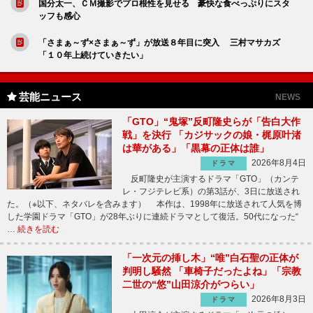
国分太一、ＣＭ撮影でプロ根性を見せる 豪快な食べっぷりにスタ
ッフも感心
「さまぁ～ず×さまぁ～ず」が放送８年目に突入 三村マサカズ
「１０年上続けていきたい」
芸能ニュース
NEWS
「GTO」“鬼塚”反町隆史らが「告白大作
戦」を決行 「カジサックの娘・梶原叶渚
は華がある」「黒幕の正体は誰」
2026年8月4日
ドラマ
反町隆史が主演するドラマ「GTO」（カンテ
レ・フジテレビ系）の第3話が、3日に放送され
た。（※以下、ネタバレを含みます） 本作は、1998年に放送されて人気を博
した学園ドラマ「GTO」が28年ぶりに連続ドラマとして復活。50代になった“
…
続きを読む
「一次元の挿し木」“唯”白石聖の正体が
判明し騒然 「車椅子だったよね」「宗教
二世の“悠”山田涼介がつらい」
2026年8月3日
ドラマ