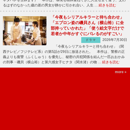
ネタバレを含みます） 本作は、環境も積み重ねてきた人生も全く違う、交わ
るはずのなかった歳の差の男女が静かに引かれ合い、人生 …
続きを読む
「今夜もシリアルキラーと待ち合わせ」
「エプロン姿の磯貝さん（横山裕）に全
部持っていかれた」「使う絵文字だけで
若者か中年かすぐにバレるのがすごい」
2026年7月30日
ドラマ
「今夜もシリアルキラーと待ち合わせ」（関
西テレビ／フジテレビ系）の第5話が29日に放送された。 本作は、警察の正
義よりも復讐（ふくしゅう）を優先し、秘密の共犯関係を結んだ一匹おおかみ
の刑事・磯貝（横山裕）と第六感女子ヒナタ（関水渚）の物 …
続きを読む
more »