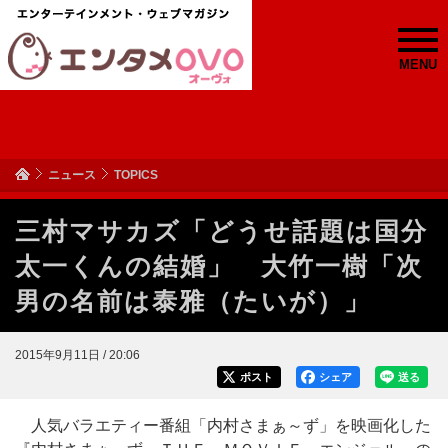
MENU
ニュース
TOPICS
三村マサカズ「どうせ話題は国分
太一くんの結婚」 大竹一樹「次
男の名前は泰雅（たいが）」
2015年9月11日 / 20:06
ポスト
シェア
送る
人気バラエティー番組「内村さまぁ～ず」を映画化した