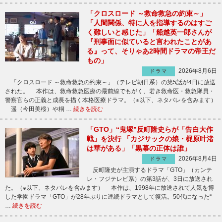
「クロスロード ～救命救急の約束～」
「人間関係、特に人を指導するのはすご
く難しいと感じた」「船越英一郎さんが
『刑事面に似ていると言われたことがあ
る』って、そりゃあ2時間ドラマの帝王だ
もの」
2026年8月6日
ドラマ
「クロスロード ～救命救急の約束～」（テレビ朝日系）の第5話が4日に放送
された。 本作は、救命救急医療の最前線でもがく、若き救命医・救急隊員・
警察官らの正義と成長を描く本格医療ドラマ。（※以下、ネタバレを含みます）
遥（今田美桜）や桐 …
続きを読む
「GTO」“鬼塚”反町隆史らが「告白大作
戦」を決行 「カジサックの娘・梶原叶渚
は華がある」「黒幕の正体は誰」
2026年8月4日
ドラマ
反町隆史が主演するドラマ「GTO」（カンテ
レ・フジテレビ系）の第3話が、3日に放送され
た。（※以下、ネタバレを含みます） 本作は、1998年に放送されて人気を博
した学園ドラマ「GTO」が28年ぶりに連続ドラマとして復活。50代になった“
…
続きを読む