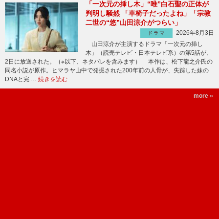
「一次元の挿し木」“唯”白石聖の正体が
判明し騒然 「車椅子だったよね」「宗教
二世の“悠”山田涼介がつらい」
2026年8月3日
ドラマ
山田涼介が主演するドラマ「一次元の挿し
木」（読売テレビ・日本テレビ系）の第5話が、
2日に放送された。（※以下、ネタバレを含みます） 本作は、松下龍之介氏の
同名小説が原作。ヒマラヤ山中で発掘された200年前の人骨が、失踪した妹の
DNAと完 …
続きを読む
more »