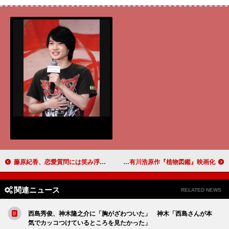
藤原紀香、恋愛質問には笑み浮かべ無言 「エミールに恋しています」
岩田剛典＆高畑充希、胸キュン映画で主演 有川浩原作『植物図鑑』映画化
関連ニュース
RELATED NEWS
西島秀俊、神木隆之介に「胸がざわついた」 神木「西島さんが本
気でカッコつけているところを見たかった」