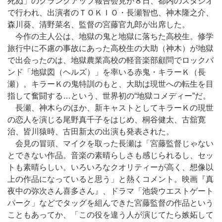
死ぬ」のクランクアップ報告会見が８日、都内のスタジオ
で行われ、出演者のＴＯＫＩＯ・長瀬智也、神木隆之介、
森川葵、清野菜名、監督の宮藤官九郎が出席した。
今作の主人公は、地獄の鬼と地獄に落ちた高校生。修学
旅行中に不慮の事故にあった高校生の大助（神木）が地獄
で出会ったのは、地獄農業高校の軽音楽部顧問でロックバ
ンド「地獄図（ヘルズ）」を率いる赤鬼・キラーＫ（長
瀬）。キラーＫの鬼特訓のもと、大助は現世への転生を目
指して奮闘する…という、世界初の“地獄コメディー”だ。
長瀬、神木らのほか、新キャストとしてキラーＫの現世
の恋人を演じる尾野真千子をはじめ、桐谷健太、古舘寛
治、皆川猿時、古田新太の出演も発表された。
会見の冒頭、マイクを取った長瀬は「宮藤監督じゃない
とできない作品。音楽の素晴らしさも感じられるし、セッ
トも素晴らしい。いろいろなクオリティーが高く、想像以
上の作品になっていると思う」と熱くコメント。映画『真
夜中の弥次さん喜多さん』、ドラマ「池袋ウエストゲート
パーク」などでタッグを組んできた宮藤監督の作品という
こともあってか、「この役を違う人が演じてたら嫉妬して