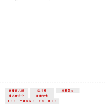
宮藤官九郎
森川葵
清野菜名
神木隆之介
長瀬智也
ＴＯＯ ＹＯＵＮＧ ＴＯ ＤＩＥ