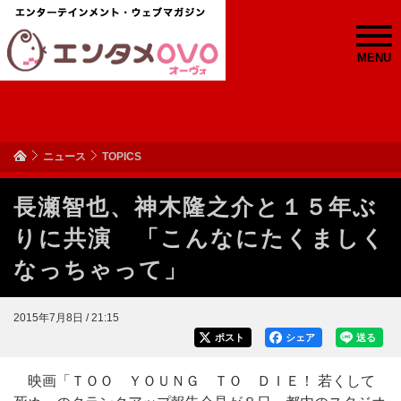
MENU
ニュース
TOPICS
長瀬智也、神木隆之介と１５年ぶ
りに共演 「こんなにたくましく
なっちゃって」
2015年7月8日 / 21:15
ポスト
シェア
送る
映画「ＴＯＯ ＹＯＵＮＧ ＴＯ ＤＩＥ！ 若くして