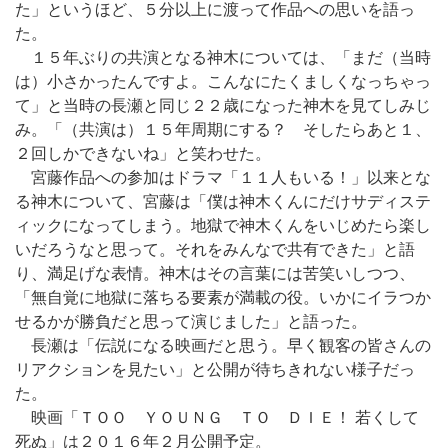
た」というほど、５分以上に渡って作品への思いを語っ
た。
１５年ぶりの共演となる神木については、「まだ（当時
は）小さかったんですよ。こんなにたくましくなっちゃっ
て」と当時の長瀬と同じ２２歳になった神木を見てしみじ
み。「（共演は）１５年周期にする？ そしたらあと１、
２回しかできないね」と笑わせた。
宮藤作品への参加はドラマ「１１人もいる！」以来とな
る神木について、宮藤は「僕は神木くんにだけサディステ
ィックになってしまう。地獄で神木くんをいじめたら楽し
いだろうなと思って。それをみんなで共有できた」と語
り、満足げな表情。神木はその言葉には苦笑いしつつ、
「無自覚に地獄に落ちる要素が満載の役。いかにイラつか
せるかが勝負だと思って演じました」と語った。
長瀬は「伝説になる映画だと思う。早く観客の皆さんの
リアクションを見たい」と公開が待ちきれない様子だっ
た。
映画「ＴＯＯ ＹＯＵＮＧ ＴＯ ＤＩＥ！ 若くして
死ぬ」は２０１６年２月公開予定。