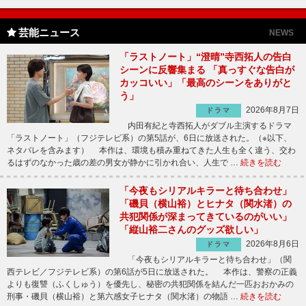
芸能ニュース
NEWS
「ラストノート」“澄晴”寺西拓人の告白
シーンに反響集まる 「真っすぐな告白が
カッコいい」「最高のシーンをありがと
う」
2026年8月7日
ドラマ
内田有紀と寺西拓人がダブル主演するドラマ
「ラストノート」（フジテレビ系）の第5話が、6日に放送された。（※以下、
ネタバレを含みます） 本作は、環境も積み重ねてきた人生も全く違う、交わ
るはずのなかった歳の差の男女が静かに引かれ合い、人生で …
続きを読む
「今夜もシリアルキラーと待ち合わせ」
「磯貝（横山裕）とヒナタ（関水渚）の
共犯関係が深まってきているのがいい」
「縦山裕二さんのグッズ欲しい」
2026年8月6日
ドラマ
「今夜もシリアルキラーと待ち合わせ」（関
西テレビ／フジテレビ系）の第6話が5日に放送された。 本作は、警察の正義
よりも復讐（ふくしゅう）を優先し、秘密の共犯関係を結んだ一匹おおかみの
刑事・磯貝（横山裕）と第六感女子ヒナタ（関水渚）の物語 …
続きを読む