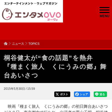
MENU
ニュース
TOPICS
桐谷健太が“食の話題”を熱弁
『種まく旅人 くにうみの郷』舞
台あいさつ
2015年5月30日 / 15:59
ポスト
シェア
送る
映画『種まく旅人 くにうみの郷』の初日舞台あいさつ