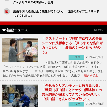
グ～クリスマスの奇跡～」会見
栗山千明「結婚は全く想像ができない」 理想のタイプは「リード
してくれる人」
芸能ニュース
NEWS
「ラストノート」“澄晴”寺西拓人の告白
シーンに反響集まる 「真っすぐな告白が
カッコいい」「最高のシーンをありがと
う」
2026年8月7日
ドラマ
内田有紀と寺西拓人がダブル主演するドラマ
「ラストノート」（フジテレビ系）の第5話が、6日に放送された。（※以下、
ネタバレを含みます） 本作は、環境も積み重ねてきた人生も全く違う、交わ
るはずのなかった歳の差の男女が静かに引かれ合い、人生で …
続きを読む
「今夜もシリアルキラーと待ち合わせ」
「磯貝（横山裕）とヒナタ（関水渚）の
共犯関係が深まってきているのがいい」
「縦山裕二さんのグッズ欲しい」
2026年8月6日
ドラマ