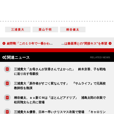
三浦貴大
栗山千明
桐谷健太
綾野剛「この１０年で一番かわいい沢尻エリカ」 山田孝之は“ざわちん風”で登場
永瀬正敏、樹木希林と感激のハグ 樹木は秦基博との“間接キス”を希望
関連ニュース
RELATED NEWS
三浦貴大「お母さんが京香さんでよかった」 鈴木京香、子を戦地
に送り出す母親役
三浦貴大「原作者がすごく変なんです」 『サムライフ』で元高校
教師役を熱演
桐谷健太、ａｕ新ＣＭは「ほとんどアドリブ」 浦島太郎の衣装で
松田翔太らと共に登場
三浦貴大＆優香、日本一早いクリスマス衣装で登場 「キャロリン