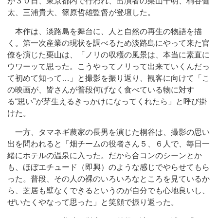
が３０日、東京都内で行われ、出演者の栗山千明、桐谷健
太、三浦貴大、篠原哲雄監督が登壇した。
本作は、淡路島を舞台に、人と自然の再生の物語を描
く。第一次産業の現状を調べるため淡路島にやって来た官
僚を演じた栗山は、「ノリの収穫の風景は、本当に素直に
ウワーッて思った。こうやってノリって出来ていくんだっ
て初めて知って…」と撮影を振り返り、観客に向けて「こ
の映画が、皆さんが普段何げなく食べている物に対す
る“思い”が芽生えるきっかけになってくれたら」と呼び掛
けた。
一方、タマネギ農家の長男を演じた桐谷は、撮影の思い
出を問われると「畑チームの役者さん５、６人で、毎日一
緒にホテルの温泉に入った。だから合コンのシーンとか
も、ほぼエチュード（即興）のような感じでやらせてもら
った。普段、その人の裸のいろいろなところを見ているか
ら、芝居も壁なくできるというのが自分でも心地良いし、
ぜいたくやなって思った」と笑顔で振り返った。