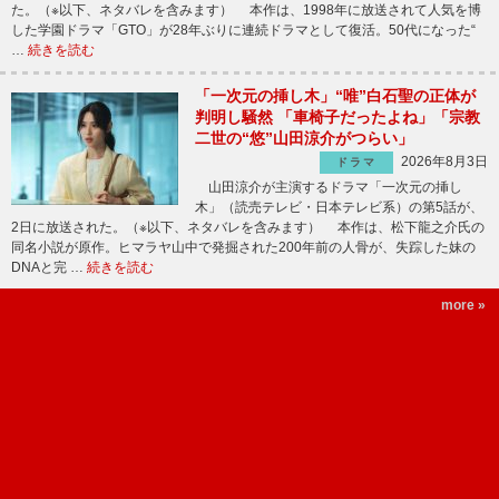
た。（※以下、ネタバレを含みます） 本作は、1998年に放送されて人気を博
した学園ドラマ「GTO」が28年ぶりに連続ドラマとして復活。50代になった“
…
続きを読む
「一次元の挿し木」“唯”白石聖の正体が
判明し騒然 「車椅子だったよね」「宗教
二世の“悠”山田涼介がつらい」
2026年8月3日
ドラマ
山田涼介が主演するドラマ「一次元の挿し
木」（読売テレビ・日本テレビ系）の第5話が、
2日に放送された。（※以下、ネタバレを含みます） 本作は、松下龍之介氏の
同名小説が原作。ヒマラヤ山中で発掘された200年前の人骨が、失踪した妹の
DNAと完 …
続きを読む
more »