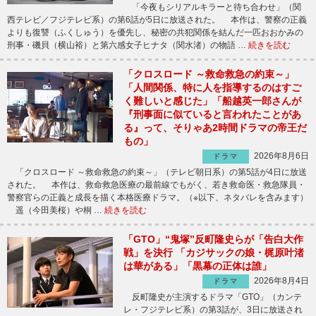
「今夜もシリアルキラーと待ち合わせ」（関
西テレビ／フジテレビ系）の第6話が5日に放送された。 本作は、警察の正義
よりも復讐（ふくしゅう）を優先し、秘密の共犯関係を結んだ一匹おおかみの
刑事・磯貝（横山裕）と第六感女子ヒナタ（関水渚）の物語 …
続きを読む
「クロスロード ～救命救急の約束～」
「人間関係、特に人を指導するのはすご
く難しいと感じた」「船越英一郎さんが
『刑事面に似ていると言われたことがあ
る』って、そりゃあ2時間ドラマの帝王だ
もの」
2026年8月6日
ドラマ
「クロスロード ～救命救急の約束～」（テレビ朝日系）の第5話が4日に放送
された。 本作は、救命救急医療の最前線でもがく、若き救命医・救急隊員・
警察官らの正義と成長を描く本格医療ドラマ。（※以下、ネタバレを含みます）
遥（今田美桜）や桐 …
続きを読む
「GTO」“鬼塚”反町隆史らが「告白大作
戦」を決行 「カジサックの娘・梶原叶渚
は華がある」「黒幕の正体は誰」
2026年8月4日
ドラマ
反町隆史が主演するドラマ「GTO」（カンテ
レ・フジテレビ系）の第3話が、3日に放送され