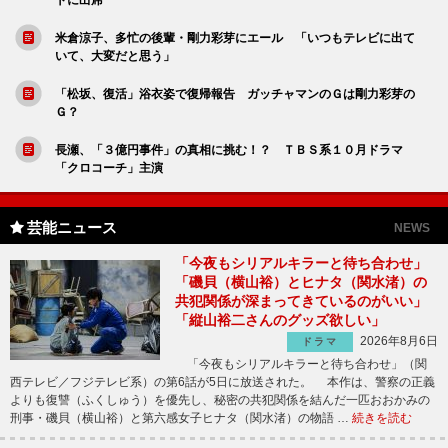
米倉涼子、多忙の後輩・剛力彩芽にエール 「いつもテレビに出て
いて、大変だと思う」
「松坂、復活」浴衣姿で復帰報告 ガッチャマンのＧは剛力彩芽の
Ｇ？
長瀬、「３億円事件」の真相に挑む！？ ＴＢＳ系１０月ドラマ
「クロコーチ」主演
芸能ニュース
NEWS
「今夜もシリアルキラーと待ち合わせ」
「磯貝（横山裕）とヒナタ（関水渚）の
共犯関係が深まってきているのがいい」
「縦山裕二さんのグッズ欲しい」
2026年8月6日
ドラマ
「今夜もシリアルキラーと待ち合わせ」（関
西テレビ／フジテレビ系）の第6話が5日に放送された。 本作は、警察の正義
よりも復讐（ふくしゅう）を優先し、秘密の共犯関係を結んだ一匹おおかみの
刑事・磯貝（横山裕）と第六感女子ヒナタ（関水渚）の物語 …
続きを読む