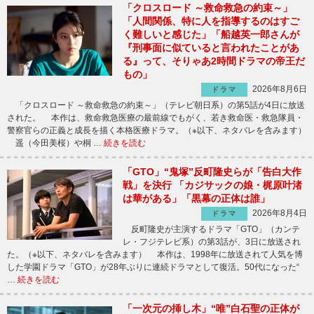
「クロスロード ～救命救急の約束～」
「人間関係、特に人を指導するのはすご
く難しいと感じた」「船越英一郎さんが
『刑事面に似ていると言われたことがあ
る』って、そりゃあ2時間ドラマの帝王だ
もの」
2026年8月6日
ドラマ
「クロスロード ～救命救急の約束～」（テレビ朝日系）の第5話が4日に放送
された。 本作は、救命救急医療の最前線でもがく、若き救命医・救急隊員・
警察官らの正義と成長を描く本格医療ドラマ。（※以下、ネタバレを含みます）
遥（今田美桜）や桐 …
続きを読む
「GTO」“鬼塚”反町隆史らが「告白大作
戦」を決行 「カジサックの娘・梶原叶渚
は華がある」「黒幕の正体は誰」
2026年8月4日
ドラマ
反町隆史が主演するドラマ「GTO」（カンテ
レ・フジテレビ系）の第3話が、3日に放送され
た。（※以下、ネタバレを含みます） 本作は、1998年に放送されて人気を博
した学園ドラマ「GTO」が28年ぶりに連続ドラマとして復活。50代になった“
…
続きを読む
「一次元の挿し木」“唯”白石聖の正体が