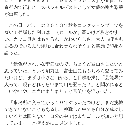
ＬＹ ＥＶＥＲＥＳＴ １９５３－２０１３」が９日、東
京都内で行われ、スペシャルゲストとして女優の剛力彩芽
が出席した。
この日、バリーの２０１３年秋冬コレクションブーツを
履いて登場した剛力は「（ヒールが）高いけど歩きやす
い。カッコ良さはもちろん、かわいらしさ、大人っぽさも
あるのでいろんな洋服に合わせられそう」と笑顔で印象を
語った。
「景色がきれいな季節なので、ちょうど登山をしたいと
思っていた」という剛力は「富士山にももちろん登ってみ
たいけど、まずは小さな山から」と目標を掲げ「芸能界に
入って、現在どれくらいまで山を登った？」と聞かれると
「いやいや、本当にまだまだ」と苦笑いを浮かべた。
「事務所に入ってから１０年ぐらいたつけど、まだ挑戦
できていないこともあるし、挑戦した中でも自分が成功し
ているとは限らない。自分の中ではまだゴールが無いと思
っています」と控えめにコメントした。