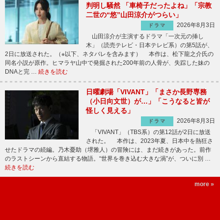
判明し騒然 「車椅子だったよね」「宗教
二世の“悠”山田涼介がつらい」
2026年8月3日
ドラマ
山田涼介が主演するドラマ「一次元の挿し
木」（読売テレビ・日本テレビ系）の第5話が、
2日に放送された。（※以下、ネタバレを含みます） 本作は、松下龍之介氏の
同名小説が原作。ヒマラヤ山中で発掘された200年前の人骨が、失踪した妹の
DNAと完 …
続きを読む
日曜劇場「VIVANT」「まさか長野専務
（小日向文世）が…」「こうなると皆が
怪しく見える」
2026年8月3日
ドラマ
「VIVANT」（TBS系）の第12話が2日に放送
された。 本作は、2023年夏、日本中を熱狂さ
せたドラマの続編。乃木憂助（堺雅人）の冒険には、まだ続きがあった。前作
のラストシーンから直結する物語。“世界を巻き込む大きな渦”が、ついに別 …
続きを読む
more »