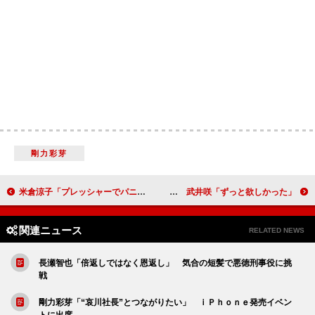
剛力彩芽
米倉涼子「プレッシャーでパニックになっていました」 『ダイアナ』日本語吹き替え版完成披露試写会
鈴木保奈美、ローラらに「メガネ ベストドレッサー賞」 武井咲「ずっと欲しかった」
関連ニュース
RELATED NEWS
長瀬智也「倍返しではなく恩返し」 気合の短髪で悪徳刑事役に挑
戦
剛力彩芽「“哀川社長”とつながりたい」 ｉＰｈｏｎｅ発売イベン
トに出席