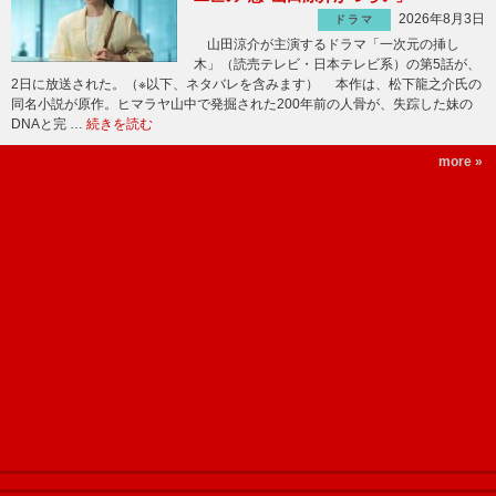
2026年8月3日
ドラマ
山田涼介が主演するドラマ「一次元の挿し
木」（読売テレビ・日本テレビ系）の第5話が、
2日に放送された。（※以下、ネタバレを含みます） 本作は、松下龍之介氏の
同名小説が原作。ヒマラヤ山中で発掘された200年前の人骨が、失踪した妹の
DNAと完 …
続きを読む
more »