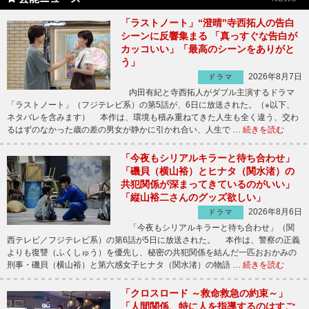
「ラストノート」“澄晴”寺西拓人の告白
シーンに反響集まる 「真っすぐな告白が
カッコいい」「最高のシーンをありがと
う」
2026年8月7日
ドラマ
内田有紀と寺西拓人がダブル主演するドラマ
「ラストノート」（フジテレビ系）の第5話が、6日に放送された。（※以下、
ネタバレを含みます） 本作は、環境も積み重ねてきた人生も全く違う、交わ
るはずのなかった歳の差の男女が静かに引かれ合い、人生で …
続きを読む
「今夜もシリアルキラーと待ち合わせ」
「磯貝（横山裕）とヒナタ（関水渚）の
共犯関係が深まってきているのがいい」
「縦山裕二さんのグッズ欲しい」
2026年8月6日
ドラマ
「今夜もシリアルキラーと待ち合わせ」（関
西テレビ／フジテレビ系）の第6話が5日に放送された。 本作は、警察の正義
よりも復讐（ふくしゅう）を優先し、秘密の共犯関係を結んだ一匹おおかみの
刑事・磯貝（横山裕）と第六感女子ヒナタ（関水渚）の物語 …
続きを読む
「クロスロード ～救命救急の約束～」
「人間関係、特に人を指導するのはすご