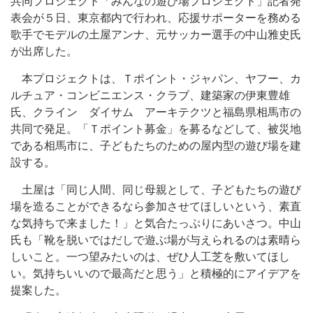
共同プロジェクト「みんなの遊び場プロジェクト」記者発
表会が５日、東京都内で行われ、応援サポーターを務める
歌手でモデルの土屋アンナ、元サッカー選手の中山雅史氏
が出席した。
本プロジェクトは、Ｔポイント・ジャパン、ヤフー、カ
ルチュア・コンビニエンス・クラブ、建築家の伊東豊雄
氏、クライン ダイサム アーキテクツと福島県相馬市の
共同で発足。「Ｔポイント募金」を募るなどして、被災地
である相馬市に、子どもたちのための屋内型の遊び場を建
設する。
土屋は「同じ人間、同じ母親として、子どもたちの遊び
場を造ることができるなら参加させてほしいという、素直
な気持ちで来ました！」と気合たっぷりにあいさつ。中山
氏も「靴を脱いではだしで遊ぶ場が与えられるのは素晴ら
しいこと。一つ望みたいのは、ぜひ人工芝を敷いてほし
い。気持ちいいので最高だと思う」と積極的にアイデアを
提案した。