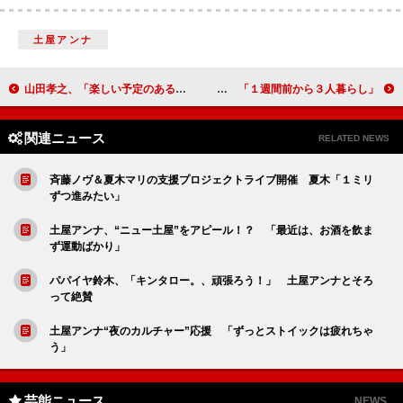
土屋アンナ
山田孝之、「楽しい予定のある人は見ないでくれ」 主演映画を異色のＰＲ
パンサー向井、ピース又吉と同居を告白 「１週間前から３人暮らし」
関連ニュース
RELATED NEWS
斉藤ノヴ＆夏木マリの支援プロジェクトライブ開催 夏木「１ミリ
ずつ進みたい」
土屋アンナ、“ニュー土屋”をアピール！？ 「最近は、お酒を飲ま
ず運動ばかり」
パパイヤ鈴木、「キンタロー。、頑張ろう！」 土屋アンナとそろ
って絶賛
土屋アンナ“夜のカルチャー”応援 「ずっとストイックは疲れちゃ
う」
芸能ニュース
NEWS