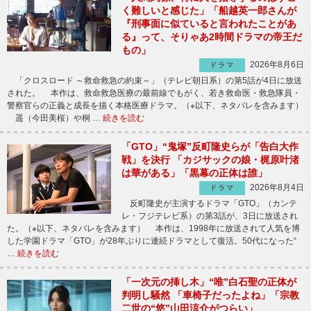
く難しいと感じた」「船越英一郎さんが
『刑事面に似ていると言われたことがあ
る』って、そりゃあ2時間ドラマの帝王だ
もの」
2026年8月6日
ドラマ
「クロスロード ～救命救急の約束～」（テレビ朝日系）の第5話が4日に放送
された。 本作は、救命救急医療の最前線でもがく、若き救命医・救急隊員・
警察官らの正義と成長を描く本格医療ドラマ。（※以下、ネタバレを含みます）
遥（今田美桜）や桐 …
続きを読む
「GTO」“鬼塚”反町隆史らが「告白大作
戦」を決行 「カジサックの娘・梶原叶渚
は華がある」「黒幕の正体は誰」
2026年8月4日
ドラマ
反町隆史が主演するドラマ「GTO」（カンテ
レ・フジテレビ系）の第3話が、3日に放送され
た。（※以下、ネタバレを含みます） 本作は、1998年に放送されて人気を博
した学園ドラマ「GTO」が28年ぶりに連続ドラマとして復活。50代になった“
…
続きを読む
「一次元の挿し木」“唯”白石聖の正体が
判明し騒然 「車椅子だったよね」「宗教
二世の“悠”山田涼介がつらい」