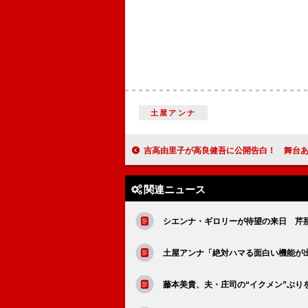
土屋アンナ
吉高由里子が高良健吾に公開告白！ 舞台あいさつで照れながら「
関連ニュース
シエンナ・ギロリーが待望の来日 芹
土屋アンナ「絶対ハマる面白い機能が
藤本美貴、夫・庄司の“イクメン”ぶり