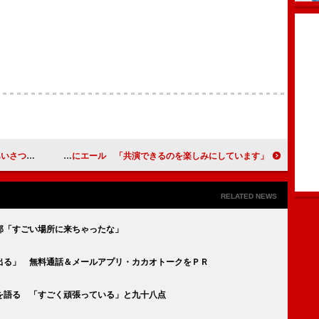
好きだよ」
武井咲、初代美ジネスマン＆ウーマンにエール 「共演できるのを楽しみにしています」
RELATED NEWS
那「すごい場所に来ちゃったな」
出る」 無料通話＆メールアプリ・カカオトークをＰＲ
を語る 「すごく頑張っている」と九十八点