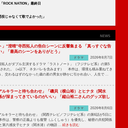
ROCK NATION」最終日
悪役じゃなくて歌でよかった」
NEWS
ト」“澄晴”寺西拓人の告白シーンに反響集まる 「真っすぐな告
い」「最高のシーンをありがとう」
2026年8月7日
ドラマ
拓人がダブル主演するドラマ「ラストノート」（フジテレビ系）の第5
送された。（※以下、ネタバレを含みます） 本作は、環境も積み重ねてき
う、交わるはずのなかった歳の差の男女が静かに引かれ合い、人生で …
アルキラーと待ち合わせ」「磯貝（横山裕）とヒナタ（関水
係が深まってきているのがいい」「縦山裕二さんのグッズ欲し
2026年8月6日
ドラマ
ルキラーと待ち合わせ」（関西テレビ／フジテレビ系）の第6話が5日に
本作は、警察の正義よりも復讐（ふくしゅう）を優先し、秘密の共犯関係
と第六感女子ヒナタ（関水渚）の物語 …
続きを読む