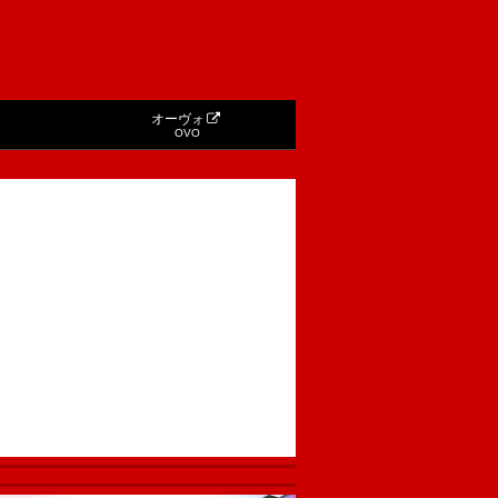
オーヴォ
OVO