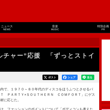
ニュース
音楽
特別企画
NEWS
MUSIC
PR
ルチャー”応援 「ずっとストイ
ポスト
シェア
送る
内で、１９７０～８０年代のディスコをほうふつとさせるパ
Ｔ ＰＡＲＴＹ×ＳＯＵＴＨＥＲＮ ＣＯＭＦＯＲＴ」にゲス
取材に応じた。
は、ファッションのポイントについて「ボディコンも考えた