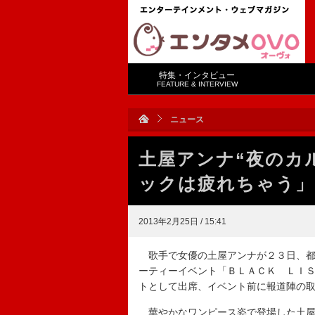
特集・インタビュー
FEATURE & INTERVIEW
ニュース
土屋アンナ“夜のカ
ックは疲れちゃう」
2013年2月25日 / 15:41
歌手で女優の土屋アンナが２３日、都
ーティーイベント「ＢＬＡＣＫ ＬＩＳ
トとして出席、イベント前に報道陣の
華やかなワンピース姿で登場した土屋