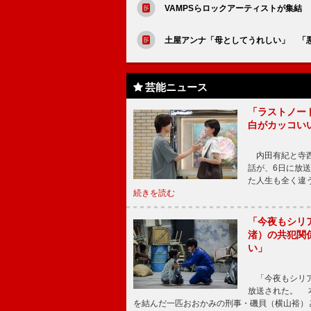
VAMPSらロックアーティストが集結 「
土屋アンナ「母としてうれしい」 「
芸能ニュース
「ラストノー
白がカッコい
内田有紀と寺西
話が、6日に放
た人生も全く違
続きを読む
「今夜もシリ
渚）の共犯関
い」
「今夜もシリア
放送された。 
を結んだ一匹おおかみの刑事・磯貝（横山裕）