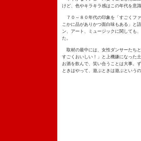
けど、色やキラキラ感はこの年代を意
７０～８０年代の印象を「すごくファ
こかに品がありかつ面白味もある」と
ン、アート、ミュージックに関しても
た。
取材の最中には、女性ダンサーたちと
すごくおいしい！」と上機嫌になった土
お酒を飲んで、笑い合うことは大事。
ときはやって、遊ぶときは遊ぶという