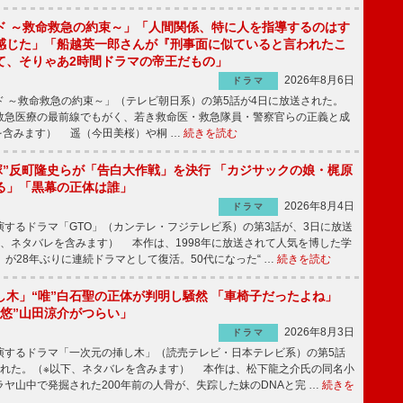
ド ～救命救急の約束～」「人間関係、特に人を指導するのはす
感じた」「船越英一郎さんが『刑事面に似ていると言われたこ
て、そりゃあ2時間ドラマの帝王だもの」
2026年8月6日
ドラマ
 ～救命救急の約束～」（テレビ朝日系）の第5話が4日に放送された。
急医療の最前線でもがく、若き救命医・救急隊員・警察官らの正義と成
を含みます） 遥（今田美桜）や桐 …
続きを読む
鬼塚”反町隆史らが「告白大作戦」を決行 「カジサックの娘・梶原
る」「黒幕の正体は誰」
2026年8月4日
ドラマ
するドラマ「GTO」（カンテレ・フジテレビ系）の第3話が、3日に放送
下、ネタバレを含みます） 本作は、1998年に放送されて人気を博した学
」が28年ぶりに連続ドラマとして復活。50代になった“ …
続きを読む
し木」“唯”白石聖の正体が判明し騒然 「車椅子だったよね」
“悠”山田涼介がつらい」
2026年8月3日
ドラマ
するドラマ「一次元の挿し木」（読売テレビ・日本テレビ系）の第5話
された。（※以下、ネタバレを含みます） 本作は、松下龍之介氏の同名小
ヤ山中で発掘された200年前の人骨が、失踪した妹のDNAと完 …
続きを