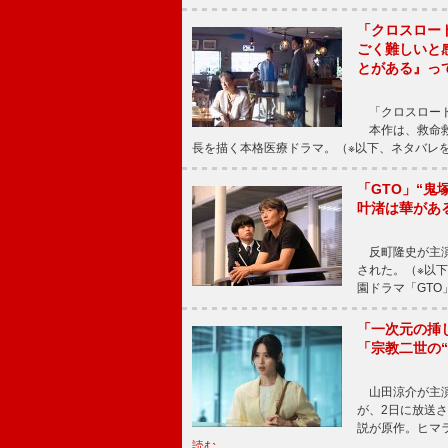
「クロスロー
ごく難しいと
とがある』っ
「クロスロード
本作は、救命救
長を描く本格医療ドラマ。（※以下、ネタバレ
「GTO」“
叶渚は華があ
反町隆史が主演
された。（※以
園ドラマ「GTO
「一次元の挿
「宗教二世の
山田涼介が主演
が、2日に放送
説が原作。ヒマラ
読む