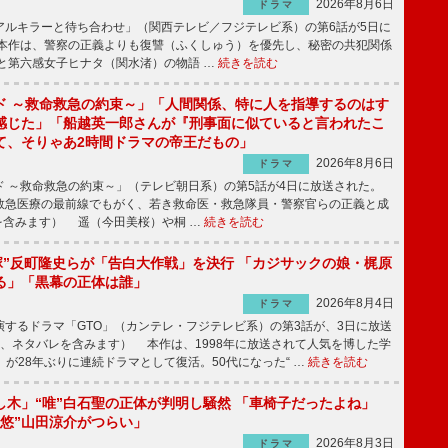
2026年8月6日
ドラマ
ルキラーと待ち合わせ」（関西テレビ／フジテレビ系）の第6話が5日に
本作は、警察の正義よりも復讐（ふくしゅう）を優先し、秘密の共犯関係
と第六感女子ヒナタ（関水渚）の物語 …
続きを読む
ド ～救命救急の約束～」「人間関係、特に人を指導するのはす
感じた」「船越英一郎さんが『刑事面に似ていると言われたこ
て、そりゃあ2時間ドラマの帝王だもの」
2026年8月6日
ドラマ
 ～救命救急の約束～」（テレビ朝日系）の第5話が4日に放送された。
急医療の最前線でもがく、若き救命医・救急隊員・警察官らの正義と成
を含みます） 遥（今田美桜）や桐 …
続きを読む
鬼塚”反町隆史らが「告白大作戦」を決行 「カジサックの娘・梶原
る」「黒幕の正体は誰」
2026年8月4日
ドラマ
するドラマ「GTO」（カンテレ・フジテレビ系）の第3話が、3日に放送
下、ネタバレを含みます） 本作は、1998年に放送されて人気を博した学
」が28年ぶりに連続ドラマとして復活。50代になった“ …
続きを読む
し木」“唯”白石聖の正体が判明し騒然 「車椅子だったよね」
“悠”山田涼介がつらい」
2026年8月3日
ドラマ