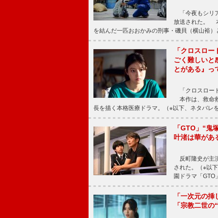
「今夜もシリア
放送された。 
を結んだ一匹おおかみの刑事・磯貝（横山裕）
「クロスロー
ごく難しいと
とがある』っ
「クロスロード
本作は、救命救
長を描く本格医療ドラマ。（※以下、ネタバレ
「GTO」“
叶渚は華があ
反町隆史が主演
された。（※以
園ドラマ「GTO
「一次元の挿
「宗教二世の