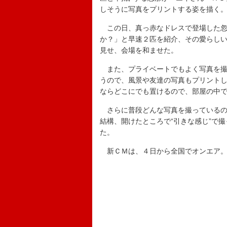
しそうに写真をプリントする姿を描く
この日、真っ赤なドレスで登場した忽
か？」と早速２匹を紹介、その愛らし
見せ、会場を和ませた。
また、プライベートでもよく写真を撮
うので、風景や友達の写真もプリント
ならどこにでも置けるので、部屋の中
さらに普段どんな写真を撮っているの
結構、開けたところで“引きな感じ”で
た。
新ＣＭは、４日から全国でオンエア