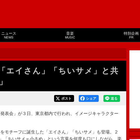
ニュース
音楽
特別企画
NEWS
MUSIC
PR
「エイさん」「ちいサメ」と共
」
ポスト
シェア
送る
発表会」が３日、東京都内で行われ、イメージキャラクター
をモチーフに誕生した「エイさん」「ちいサメ」も登場。２
３」「ちいサメ＝小さめ」という言葉を何度も口にしながら、楽