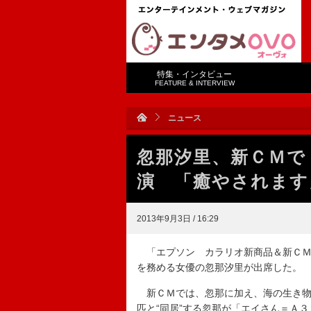
特集・インタビュー
FEATURE & INTERVIEW
ニュース
忽那汐里、新ＣＭで
演 「癒やされます
2013年9月3日 / 16:29
「エプソン カラリオ新商品＆新ＣＭ
を務める女優の忽那汐里が出席した。
新ＣＭでは、忽那に加え、海の生き物
匹と“同居”する忽那が「エイさん＝Ａ