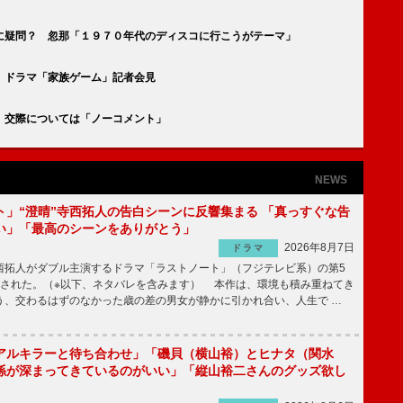
に疑問？ 忽那「１９７０年代のディスコに行こうがテーマ」
 ドラマ「家族ゲーム」記者会見
 交際については「ノーコメント」
NEWS
ト」“澄晴”寺西拓人の告白シーンに反響集まる 「真っすぐな告
い」「最高のシーンをありがとう」
2026年8月7日
ドラマ
拓人がダブル主演するドラマ「ラストノート」（フジテレビ系）の第5
送された。（※以下、ネタバレを含みます） 本作は、環境も積み重ねてき
う、交わるはずのなかった歳の差の男女が静かに引かれ合い、人生で …
アルキラーと待ち合わせ」「磯貝（横山裕）とヒナタ（関水
係が深まってきているのがいい」「縦山裕二さんのグッズ欲し