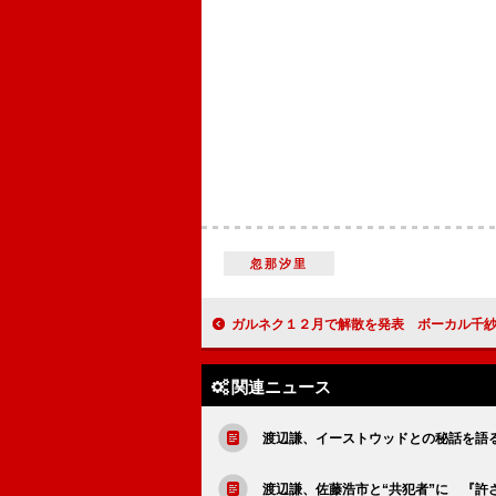
忽那汐里
ガルネク１２月で解散を発表 ボーカル千紗は結婚、芸
関連ニュース
渡辺謙、イーストウッドとの秘話を語
渡辺謙、佐藤浩市と“共犯者”に 『許