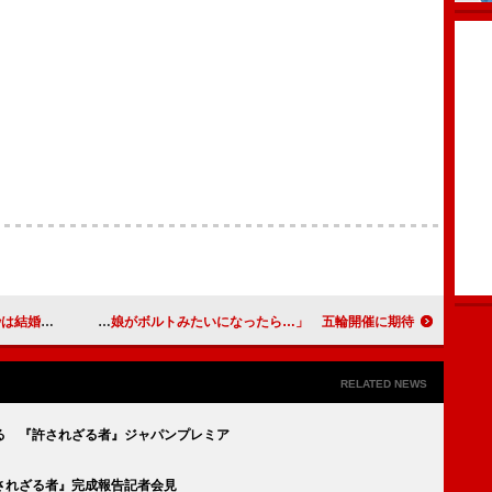
能界引退へ
木村佳乃、「娘がボルトみたいになったら…」 五輪開催に期待
RELATED NEWS
る 『許されざる者』ジャパンプレミア
されざる者』完成報告記者会見