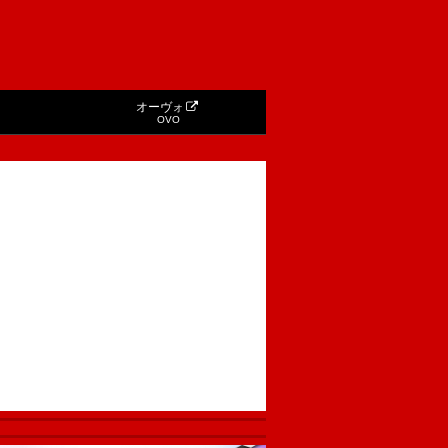
オーヴォ
OVO