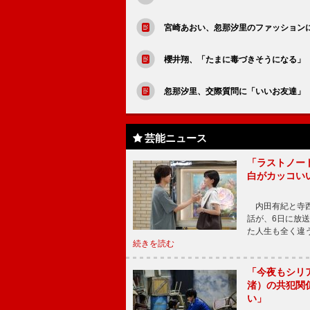
宮崎あおい、忽那汐里のファッション
櫻井翔、「たまに毒づきそうになる」
忽那汐里、交際質問に「いいお友達」
芸能ニュース
「ラストノー
白がカッコい
内田有紀と寺西
話が、6日に放
た人生も全く違
続きを読む
「今夜もシリ
渚）の共犯関
い」