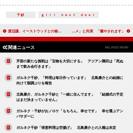
千紗
ｇｉｒｌ ｎｅｘｔ ｄｏｏｒ
渡辺謙、イーストウッドとの秘話を語る 『許されざる者』ジャパンプレミア
忽那汐里、新ＣＭで「エイさん」「ちいサメ」と共演 「癒やされます」
関連ニュース
RELATED NEWS
芹那の新たな挑戦は「宝物を大切にする」 アジアン隅田は「死ぬ
まで飲み会行きます」
ガルネク千紗、「料理は毎日作っています」 北島康介との結婚に
向けて順調ぶりを報告
北島康介、ガルネク千紗と「一緒に住んでます」 「結婚式の予定
はまだ決まっていません」
ガルネク・千紗がおノロケ「もちろん、幸せです」 幸せ運ぶアン
バサダーに
ガルネク千紗「得意料理は空揚げ」 北島康介との入籍は未定