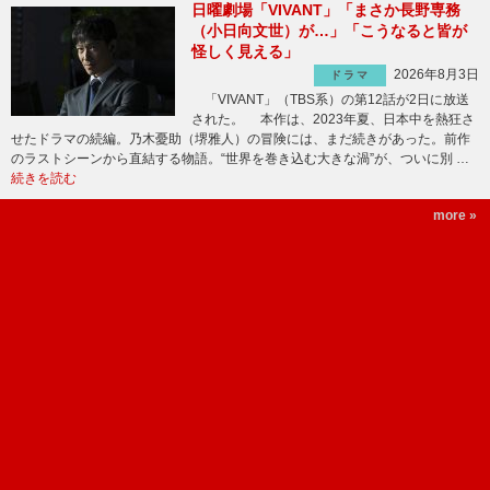
日曜劇場「VIVANT」「まさか長野専務
（小日向文世）が…」「こうなると皆が
怪しく見える」
2026年8月3日
ドラマ
「VIVANT」（TBS系）の第12話が2日に放送
された。 本作は、2023年夏、日本中を熱狂さ
せたドラマの続編。乃木憂助（堺雅人）の冒険には、まだ続きがあった。前作
のラストシーンから直結する物語。“世界を巻き込む大きな渦”が、ついに別 …
続きを読む
more »