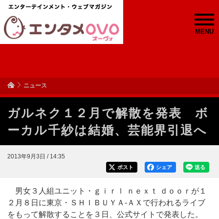
MENU
ニュース
ガルネク１２月で解散を発表 ボ
ーカル千紗は結婚、芸能界引退へ
2013年9月3日 / 14:35
ポスト
シェア
送る
男女３人組ユニット・ｇｉｒｌ ｎｅｘｔ ｄｏｏｒが１
２月８日に東京・ＳＨＩＢＵＹＡ-ＡＸで行われるライブ
をもって解散することを３日、公式サイトで発表した。