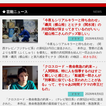
芸能ニュース
NEWS
「今夜もシリアルキラーと待ち合わせ」
「磯貝（横山裕）とヒナタ（関水渚）の
共犯関係が深まってきているのがいい」
「縦山裕二さんのグッズ欲しい」
2026年8月6日
ドラマ
「今夜もシリアルキラーと待ち合わせ」（関
西テレビ／フジテレビ系）の第6話が5日に放送された。 本作は、警察の正義
よりも復讐（ふくしゅう）を優先し、秘密の共犯関係を結んだ一匹おおかみの
刑事・磯貝（横山裕）と第六感女子ヒナタ（関水渚）の物語 …
続きを読む
「クロスロード ～救命救急の約束～」
「人間関係、特に人を指導するのはすご
く難しいと感じた」「船越英一郎さんが
『刑事面に似ていると言われたことがあ
る』って、そりゃあ2時間ドラマの帝王だ
もの」
2026年8月6日
ドラマ
「クロスロード ～救命救急の約束～」（テレビ朝日系）の第5話が4日に放送
された。 本作は、救命救急医療の最前線でもがく、若き救命医・救急隊員・