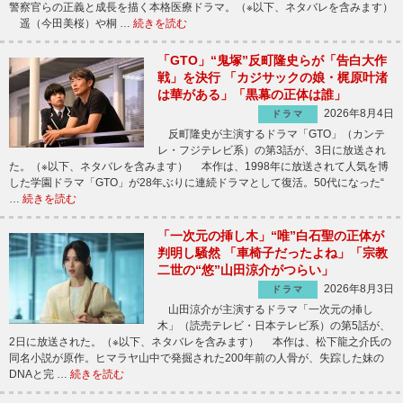
警察官らの正義と成長を描く本格医療ドラマ。（※以下、ネタバレを含みます）
遥（今田美桜）や桐 …
続きを読む
「GTO」“鬼塚”反町隆史らが「告白大作
戦」を決行 「カジサックの娘・梶原叶渚
は華がある」「黒幕の正体は誰」
2026年8月4日
ドラマ
反町隆史が主演するドラマ「GTO」（カンテ
レ・フジテレビ系）の第3話が、3日に放送され
た。（※以下、ネタバレを含みます） 本作は、1998年に放送されて人気を博
した学園ドラマ「GTO」が28年ぶりに連続ドラマとして復活。50代になった“
…
続きを読む
「一次元の挿し木」“唯”白石聖の正体が
判明し騒然 「車椅子だったよね」「宗教
二世の“悠”山田涼介がつらい」
2026年8月3日
ドラマ
山田涼介が主演するドラマ「一次元の挿し
木」（読売テレビ・日本テレビ系）の第5話が、
2日に放送された。（※以下、ネタバレを含みます） 本作は、松下龍之介氏の
同名小説が原作。ヒマラヤ山中で発掘された200年前の人骨が、失踪した妹の
DNAと完 …
続きを読む