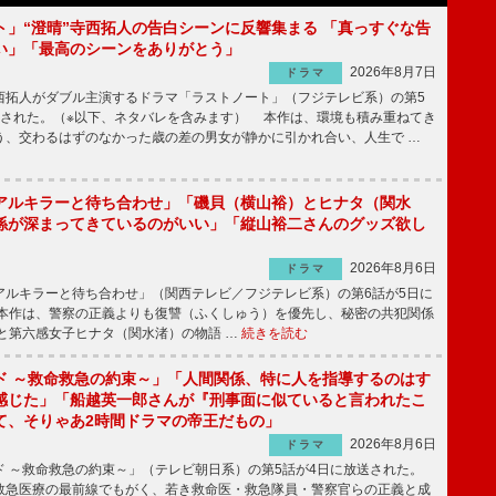
ト」“澄晴”寺西拓人の告白シーンに反響集まる 「真っすぐな告
い」「最高のシーンをありがとう」
2026年8月7日
ドラマ
拓人がダブル主演するドラマ「ラストノート」（フジテレビ系）の第5
送された。（※以下、ネタバレを含みます） 本作は、環境も積み重ねてき
う、交わるはずのなかった歳の差の男女が静かに引かれ合い、人生で …
アルキラーと待ち合わせ」「磯貝（横山裕）とヒナタ（関水
係が深まってきているのがいい」「縦山裕二さんのグッズ欲し
2026年8月6日
ドラマ
ルキラーと待ち合わせ」（関西テレビ／フジテレビ系）の第6話が5日に
本作は、警察の正義よりも復讐（ふくしゅう）を優先し、秘密の共犯関係
と第六感女子ヒナタ（関水渚）の物語 …
続きを読む
ド ～救命救急の約束～」「人間関係、特に人を指導するのはす
感じた」「船越英一郎さんが『刑事面に似ていると言われたこ
て、そりゃあ2時間ドラマの帝王だもの」
2026年8月6日
ドラマ
 ～救命救急の約束～」（テレビ朝日系）の第5話が4日に放送された。
急医療の最前線でもがく、若き救命医・救急隊員・警察官らの正義と成