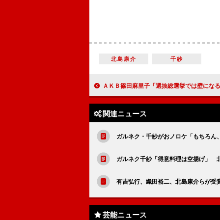
北島康介
千紗
ＡＫＢ篠田麻里子「選抜総選挙では壁になる」 秋元才加の卒業にエ
関連ニュース
ガルネク・千紗がおノロケ「もちろん
ガルネク千紗「得意料理は空揚げ」 
有吉弘行、織田裕二、北島康介らが受
芸能ニュース