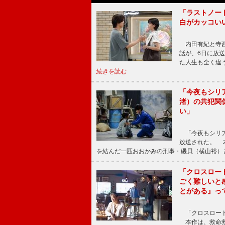
「ラストノー
白がカッコい
内田有紀と寺西
話が、6日に放
た人生も全く違
続きを読む
「今夜もシリ
渚）の共犯関
い」
「今夜もシリア
放送された。 
を結んだ一匹おおかみの刑事・磯貝（横山裕）
「クロスロー
ごく難しいと
とがある』っ
「クロスロード
本作は、救命救