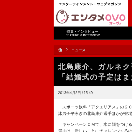
特集・インタビュー
FEATURE & INTERVIEW
ニュース
北島康介、ガルネ
「結婚式の予定はま
2013年4月8日 / 15:49
スポーツ飲料「アクエリアス」の２０
泳男子平泳ぎの北島康介選手ほかが登
キャンペーンＣＭで、水に顔をつける
選手は「新しいことにチャレンジする