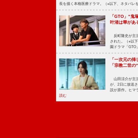
長を描く本格医療ドラマ。（※以下、ネタバレ
「GTO」“
叶渚は華があ
反町隆史が主演
された。（※以
園ドラマ「GTO
「一次元の挿
「宗教二世の
山田涼介が主演
が、2日に放送
説が原作。ヒマラ
読む