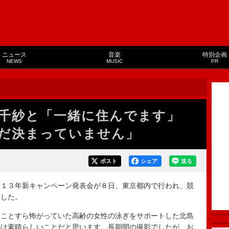
ニュース
音楽
特別企画
NEWS
MUSIC
PR
ク千紗と「一緒に住んでます」
だ決まっていません」
ポスト
シェア
送る
１３年新キャンペーン発表会が８日、東京都内で行われ、競
場した。
ことすら怖がっていた高齢の女性の泳ぎをサポートした北島
のは素晴らしいことだと思います。長期間の撮影でしたが、お