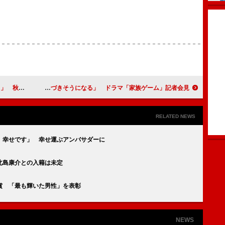
ールを送る
櫻井翔、「たまに毒づきそうになる」 ドラマ「家族ゲーム」記者会見
RELATED NEWS
、幸せです」 幸せ運ぶアンバサダーに
北島康介との入籍は未定
賞 「最も輝いた男性」を表彰
NEWS