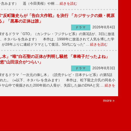
を含みます） 遥（今田美桜）や桐 …
続きを読む
鬼塚”反町隆史らが「告白大作戦」を決行 「カジサックの娘・梶原
る」「黒幕の正体は誰」
2026年8月4日
ドラマ
するドラマ「GTO」（カンテレ・フジテレビ系）の第3話が、3日に放送
下、ネタバレを含みます） 本作は、1998年に放送されて人気を博した学
」が28年ぶりに連続ドラマとして復活。50代になった“ …
続きを読む
し木」“唯”白石聖の正体が判明し騒然 「車椅子だったよね」
“悠”山田涼介がつらい」
2026年8月3日
ドラマ
するドラマ「一次元の挿し木」（読売テレビ・日本テレビ系）の第5話
された。（※以下、ネタバレを含みます） 本作は、松下龍之介氏の同名小
ヤ山中で発掘された200年前の人骨が、失踪した妹のDNAと完 …
続きを
more »