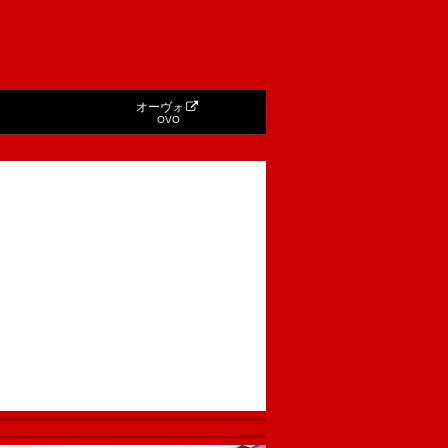
オーヴォ
OVO