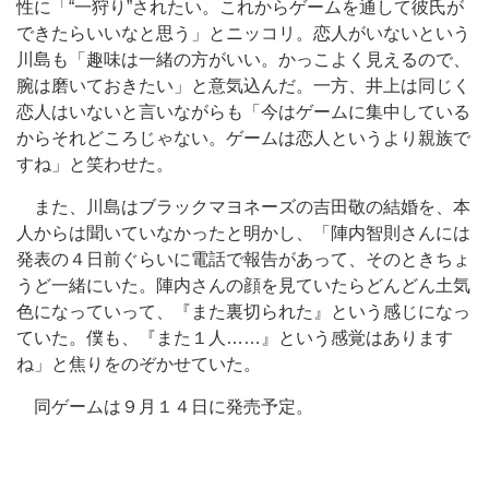
性に「“一狩り”されたい。これからゲームを通して彼氏が
できたらいいなと思う」とニッコリ。恋人がいないという
川島も「趣味は一緒の方がいい。かっこよく見えるので、
腕は磨いておきたい」と意気込んだ。一方、井上は同じく
恋人はいないと言いながらも「今はゲームに集中している
からそれどころじゃない。ゲームは恋人というより親族で
すね」と笑わせた。
また、川島はブラックマヨネーズの吉田敬の結婚を、本
人からは聞いていなかったと明かし、「陣内智則さんには
発表の４日前ぐらいに電話で報告があって、そのときちょ
うど一緒にいた。陣内さんの顔を見ていたらどんどん土気
色になっていって、『また裏切られた』という感じになっ
ていた。僕も、『また１人……』という感覚はあります
ね」と焦りをのぞかせていた。
同ゲームは９月１４日に発売予定。