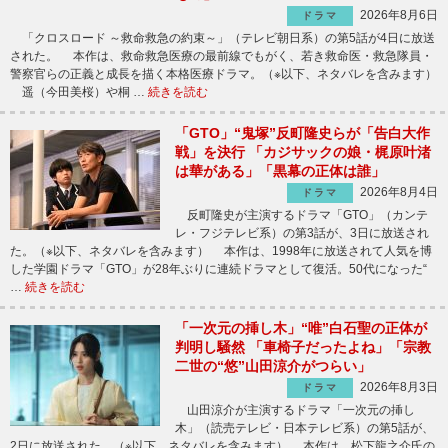
2026年8月6日
ドラマ
「クロスロード ～救命救急の約束～」（テレビ朝日系）の第5話が4日に放送
された。 本作は、救命救急医療の最前線でもがく、若き救命医・救急隊員・
警察官らの正義と成長を描く本格医療ドラマ。（※以下、ネタバレを含みます）
遥（今田美桜）や桐 …
続きを読む
「GTO」“鬼塚”反町隆史らが「告白大作
戦」を決行 「カジサックの娘・梶原叶渚
は華がある」「黒幕の正体は誰」
2026年8月4日
ドラマ
反町隆史が主演するドラマ「GTO」（カンテ
レ・フジテレビ系）の第3話が、3日に放送され
た。（※以下、ネタバレを含みます） 本作は、1998年に放送されて人気を博
した学園ドラマ「GTO」が28年ぶりに連続ドラマとして復活。50代になった“
…
続きを読む
「一次元の挿し木」“唯”白石聖の正体が
判明し騒然 「車椅子だったよね」「宗教
二世の“悠”山田涼介がつらい」
2026年8月3日
ドラマ
山田涼介が主演するドラマ「一次元の挿し
木」（読売テレビ・日本テレビ系）の第5話が、
2日に放送された。（※以下、ネタバレを含みます） 本作は、松下龍之介氏の