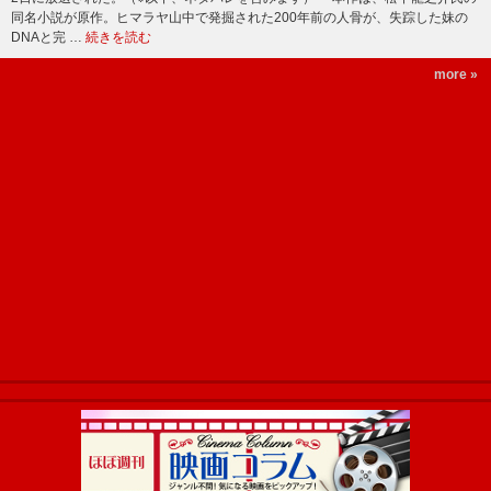
同名小説が原作。ヒマラヤ山中で発掘された200年前の人骨が、失踪した妹の
DNAと完 …
続きを読む
more »