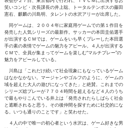
表会が２７日、東京都内で行われ、ＴＶＣＭに出演するお
笑いコンビ・次長課長の井上聡、トータルテンボスの藤田
憲右、麒麟の川島明、タレントの水沢アリーが出席した。
同ゲームは、２００４年に家庭用ゲームでの第１作目を
発売した人気シリーズの最新作。サッカーの本田圭佑選手
が出演するＣＭでは、ゲームをいち早くプレーした本田選
手の素の表情でゲームの魅力をアピール。４人が出演する
ＣＭで、全員が集まってゲームを楽しむ“マルチプレー”の
魅力をアピールしている。
川島は「これだけ続いて社会現象にもなっているゲーム
はなかなかない。マージャンやゴルフのように、ゲームの
域を超えた大人の遊びになってきた」と絶賛。これまでの
シリーズ総プレーが７７０４時間を超えるなど４人のうち
で最もやりこんでいる井上は「発売されたらしばらく社会
と遮断されると思う。その後仲間を探すために社交的にな
る。いつも通りのことです」と笑わせた。
４人の中で唯一の初心者という水沢は、ゲーム好きな男