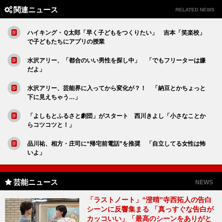
関連ニュース
RELATED NEWS
ハイキング・Ｑ太郎「早く子どもをつくりたい」 吉本「笑楽校」
で子どもたちにアプリの授業
水沢アリー、「都合のいい男性を探し中」 「でもフリーターは嫌
だよ」
水沢アリー、芸能界に入ってから変化が？！ 「納豆とかちょっと
下に見えちゃう…」
「よしもとふるさと劇団」がスタート 西川きよし「小さなことか
らコツコツと！」
品川祐、相方・庄司に“帰宅前電話”を推奨 「自立してる女性は怖
いよ」
芸能ニュース
NEWS
「ラストノート」“澄晴”寺西拓人の告白
シーンに反響集まる 「真っすぐな告白が
カッコいい」「最高のシーンをありがと