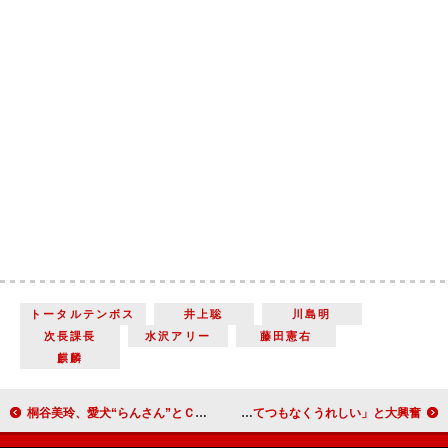
トータルテンボス
井上聡
川島明
次長課長
水沢アリー
藤田憲右
麒麟
桐谷美玲、愛犬“らんさん”とＣＭ共演 「すみません親ばかで」と溺愛ぶりを披露
中川翔子「パズドラＺ」の主題歌を熱唱 「とてつもなくうれしい」と大興奮