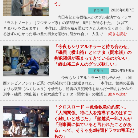
う」
2026年8月7日
ドラマ
内田有紀と寺西拓人がダブル主演するドラマ
「ラストノート」（フジテレビ系）の第5話が、6日に放送された。（※以下、
ネタバレを含みます） 本作は、環境も積み重ねてきた人生も全く違う、交わ
るはずのなかった歳の差の男女が静かに引かれ合い、人生で …
続きを読む
「今夜もシリアルキラーと待ち合わせ」
「磯貝（横山裕）とヒナタ（関水渚）の
共犯関係が深まってきているのがいい」
「縦山裕二さんのグッズ欲しい」
2026年8月6日
ドラマ
「今夜もシリアルキラーと待ち合わせ」（関
西テレビ／フジテレビ系）の第6話が5日に放送された。 本作は、警察の正義
よりも復讐（ふくしゅう）を優先し、秘密の共犯関係を結んだ一匹おおかみの
刑事・磯貝（横山裕）と第六感女子ヒナタ（関水渚）の物語 …
続きを読む
「クロスロード ～救命救急の約束～」
「人間関係、特に人を指導するのはすご
く難しいと感じた」「船越英一郎さんが
『刑事面に似ていると言われたことがあ
る』って、そりゃあ2時間ドラマの帝王だ
もの」