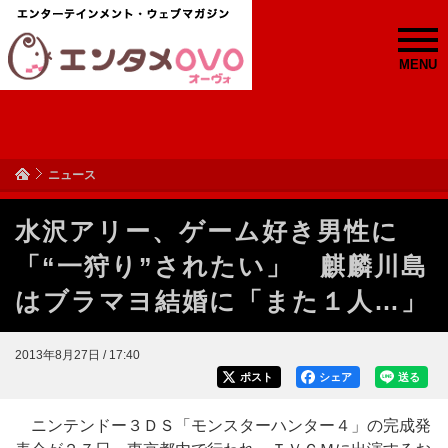
MENU
ニュース
水沢アリー、ゲーム好き男性に
「“一狩り”されたい」 麒麟川島
はブラマヨ結婚に「また１人…」
2013年8月27日 / 17:40
ポスト
シェア
送る
ニンテンドー３ＤＳ「モンスターハンター４」の完成発