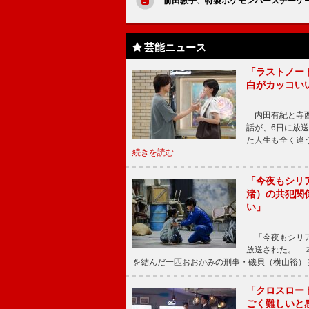
前田敦子、特製ポケモンバースデーケ
芸能ニュース
「ラストノー
白がカッコい
内田有紀と寺西
話が、6日に放
た人生も全く違
続きを読む
「今夜もシリ
渚）の共犯関
い」
「今夜もシリア
放送された。 
を結んだ一匹おおかみの刑事・磯貝（横山裕）
「クロスロー
ごく難しいと