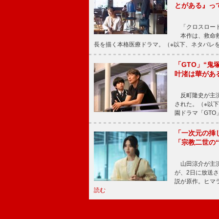
とがある』っ
「クロスロード
本作は、救命救
長を描く本格医療ドラマ。（※以下、ネタバレ
「GTO」“
叶渚は華があ
反町隆史が主演
された。（※以
園ドラマ「GTO
「一次元の挿
「宗教二世の
山田涼介が主演
が、2日に放送
説が原作。ヒマラ
読む