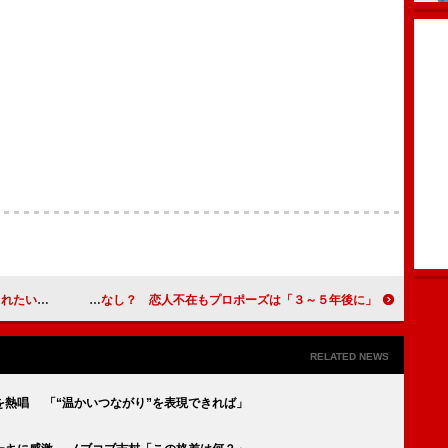
「また１人…」
ピース・又吉直樹、７年彼女なし？ 恋人不在もプロポーズは「３～５年後に」
RELATED NEWS
を熱唱 「“温かいつながり”を表現できれば」