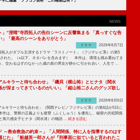
ーキに感激 ノブコブ吉村「この格差は何？」
NEWS
ト」“澄晴”寺西拓人の告白シーンに反響集まる 「真っすぐな告
い」「最高のシーンをありがとう」
2026年8月7日
ドラマ
拓人がダブル主演するドラマ「ラストノート」（フジテレビ系）の第5
送された。（※以下、ネタバレを含みます） 本作は、環境も積み重ねてき
う、交わるはずのなかった歳の差の男女が静かに引かれ合い、人生で …
アルキラーと待ち合わせ」「磯貝（横山裕）とヒナタ（関水
係が深まってきているのがいい」「縦山裕二さんのグッズ欲し
2026年8月6日
ドラマ
ルキラーと待ち合わせ」（関西テレビ／フジテレビ系）の第6話が5日に
本作は、警察の正義よりも復讐（ふくしゅう）を優先し、秘密の共犯関係
と第六感女子ヒナタ（関水渚）の物語 …
続きを読む
ド ～救命救急の約束～」「人間関係、特に人を指導するのはす
感じた」「船越英一郎さんが『刑事面に似ていると言われたこ