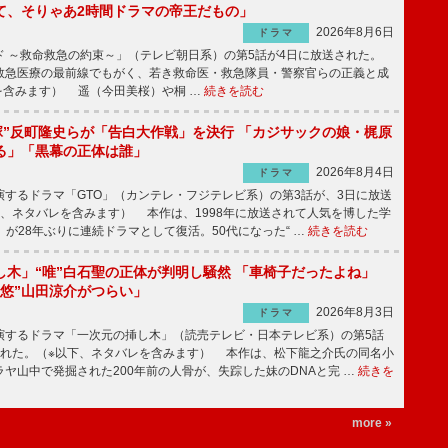
て、そりゃあ2時間ドラマの帝王だもの」
2026年8月6日
ドラマ
 ～救命救急の約束～」（テレビ朝日系）の第5話が4日に放送された。
急医療の最前線でもがく、若き救命医・救急隊員・警察官らの正義と成
を含みます） 遥（今田美桜）や桐 …
続きを読む
鬼塚”反町隆史らが「告白大作戦」を決行 「カジサックの娘・梶原
る」「黒幕の正体は誰」
2026年8月4日
ドラマ
するドラマ「GTO」（カンテレ・フジテレビ系）の第3話が、3日に放送
下、ネタバレを含みます） 本作は、1998年に放送されて人気を博した学
」が28年ぶりに連続ドラマとして復活。50代になった“ …
続きを読む
し木」“唯”白石聖の正体が判明し騒然 「車椅子だったよね」
“悠”山田涼介がつらい」
2026年8月3日
ドラマ
するドラマ「一次元の挿し木」（読売テレビ・日本テレビ系）の第5話
された。（※以下、ネタバレを含みます） 本作は、松下龍之介氏の同名小
ヤ山中で発掘された200年前の人骨が、失踪した妹のDNAと完 …
続きを
more »