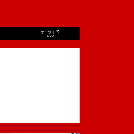
オーヴォ
OVO