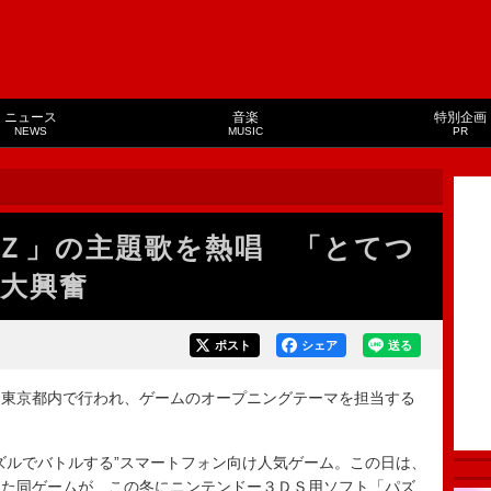
ニュース
音楽
特別企画
NEWS
MUSIC
PR
Ｚ」の主題歌を熱唱 「とてつ
大興奮
ポスト
シェア
送る
東京都内で行われ、ゲームのオープニングテーマを担当する
ルでバトルする”スマートフォン向け人気ゲーム。この日は、
した同ゲームが、この冬にニンテンドー３ＤＳ用ソフト「パズ