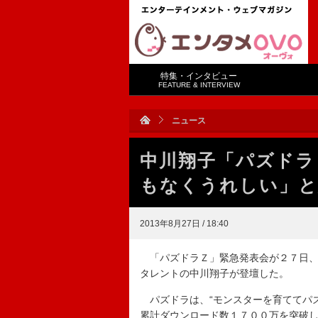
特集・インタビュー
FEATURE & INTERVIEW
ニュース
中川翔子「パズドラ
もなくうれしい」と
2013年8月27日 / 18:40
「パズドラＺ」緊急発表会が２７日、
タレントの中川翔子が登壇した。
パズドラは、“モンスターを育ててパズ
累計ダウンロード数１７００万を突破