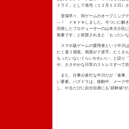
ドラＺ」として発売（１２月１２日）
登場早々、同ゲームのオープニングテ
～！ ドキドキしました。今ついに解
同席したプロデューサーの山本大介氏
無量です」と絶賛されると「もったい
スマホ版ゲームの愛用者という中川は
たく違う感覚。画面がド派手。たくさ
もったいないぐらいかわいい」と語り
や、ささやかな日常のストレスすべて
また、仕事が多忙な中川だが「食事、
い要素。パズドラは、移動中、メーク
し、やるたびに自分自身にも“経験値”が