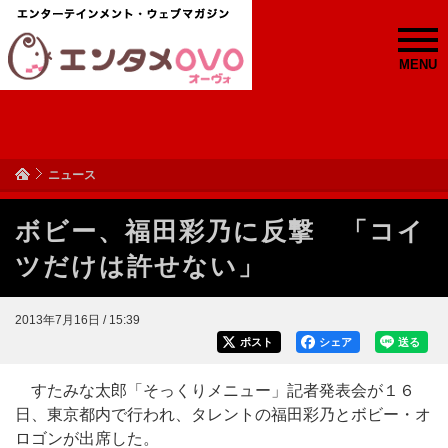
MENU
ニュース
ボビー、福田彩乃に反撃 「コイ
ツだけは許せない」
2013年7月16日 / 15:39
ポスト
シェア
送る
すたみな太郎「そっくりメニュー」記者発表会が１６
日、東京都内で行われ、タレントの福田彩乃とボビー・オ
ロゴンが出席した。