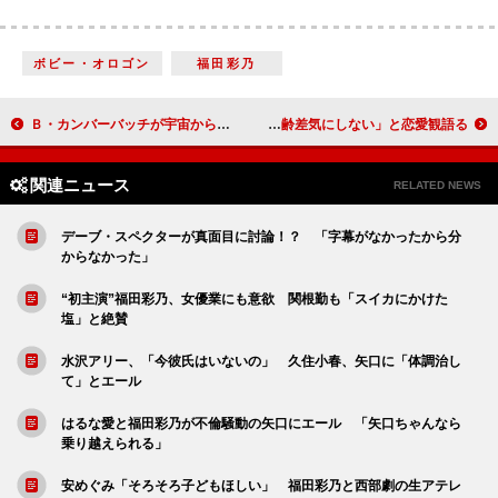
ボビー・オロゴン
福田彩乃
Ｂ・カンバーバッチが宇宙から登場！？ 『スター・トレック～』宇宙船内ＬＩＶＥ会見
薮宏太、大地真央に「吸い込まれそう」 「年齢差気にしない」と恋愛観語る
関連ニュース
RELATED NEWS
デーブ・スペクターが真面目に討論！？ 「字幕がなかったから分
からなかった」
“初主演”福田彩乃、女優業にも意欲 関根勤も「スイカにかけた
塩」と絶賛
水沢アリー、「今彼氏はいないの」 久住小春、矢口に「体調治し
て」とエール
はるな愛と福田彩乃が不倫騒動の矢口にエール 「矢口ちゃんなら
乗り越えられる」
安めぐみ「そろそろ子どもほしい」 福田彩乃と西部劇の生アテレ