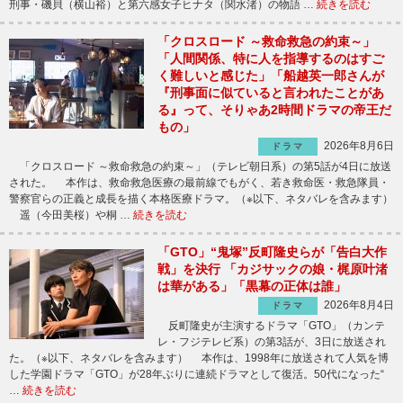
刑事・磯貝（横山裕）と第六感女子ヒナタ（関水渚）の物語 …
続きを読む
「クロスロード ～救命救急の約束～」
「人間関係、特に人を指導するのはすご
く難しいと感じた」「船越英一郎さんが
『刑事面に似ていると言われたことがあ
る』って、そりゃあ2時間ドラマの帝王だ
もの」
2026年8月6日
ドラマ
「クロスロード ～救命救急の約束～」（テレビ朝日系）の第5話が4日に放送
された。 本作は、救命救急医療の最前線でもがく、若き救命医・救急隊員・
警察官らの正義と成長を描く本格医療ドラマ。（※以下、ネタバレを含みます）
遥（今田美桜）や桐 …
続きを読む
「GTO」“鬼塚”反町隆史らが「告白大作
戦」を決行 「カジサックの娘・梶原叶渚
は華がある」「黒幕の正体は誰」
2026年8月4日
ドラマ
反町隆史が主演するドラマ「GTO」（カンテ
レ・フジテレビ系）の第3話が、3日に放送され
た。（※以下、ネタバレを含みます） 本作は、1998年に放送されて人気を博
した学園ドラマ「GTO」が28年ぶりに連続ドラマとして復活。50代になった“
…
続きを読む