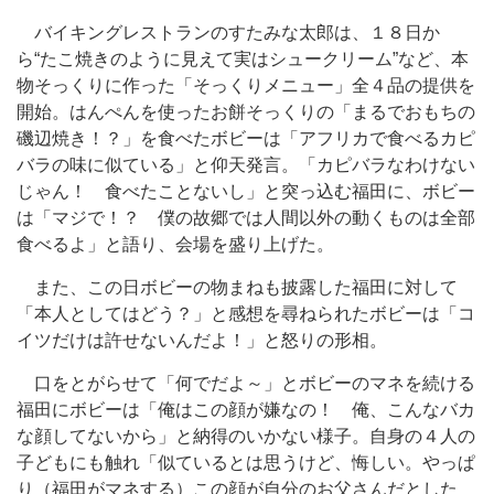
バイキングレストランのすたみな太郎は、１８日か
ら“たこ焼きのように見えて実はシュークリーム”など、本
物そっくりに作った「そっくりメニュー」全４品の提供を
開始。はんぺんを使ったお餅そっくりの「まるでおもちの
磯辺焼き！？」を食べたボビーは「アフリカで食べるカピ
バラの味に似ている」と仰天発言。「カピバラなわけない
じゃん！ 食べたことないし」と突っ込む福田に、ボビー
は「マジで！？ 僕の故郷では人間以外の動くものは全部
食べるよ」と語り、会場を盛り上げた。
また、この日ボビーの物まねも披露した福田に対して
「本人としてはどう？」と感想を尋ねられたボビーは「コ
イツだけは許せないんだよ！」と怒りの形相。
口をとがらせて「何でだよ～」とボビーのマネを続ける
福田にボビーは「俺はこの顔が嫌なの！ 俺、こんなバカ
な顔してないから」と納得のいかない様子。自身の４人の
子どもにも触れ「似ているとは思うけど、悔しい。やっぱ
り（福田がマネする）この顔が自分のお父さんだとした