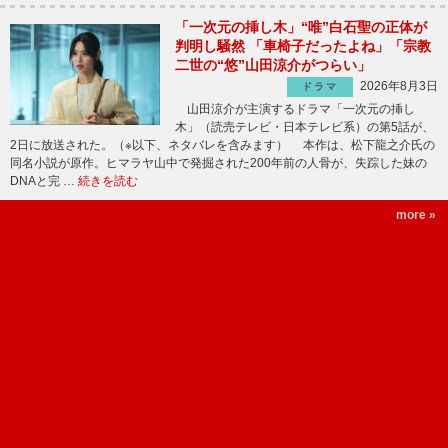
「一次元の挿し木」“唯”白石聖の正体が
判明し騒然 「車椅子だったよね」「宗教
二世の“悠”山田涼介がつらい」
2026年8月3日
ドラマ
山田涼介が主演するドラマ「一次元の挿し
木」（読売テレビ・日本テレビ系）の第5話が、
2日に放送された。（※以下、ネタバレを含みます） 本作は、松下龍之介氏の
同名小説が原作。ヒマラヤ山中で発掘された200年前の人骨が、失踪した妹の
DNAと完 …
続きを読む
more »