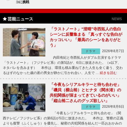
コに挑戦
芸能ニュース
NEWS
「ラストノート」“澄晴”寺西拓人の告白
シーンに反響集まる 「真っすぐな告白が
カッコいい」「最高のシーンをありがと
う」
2026年8月7日
ドラマ
内田有紀と寺西拓人がダブル主演するドラマ
「ラストノート」（フジテレビ系）の第5話が、6日に放送された。（※以下、
ネタバレを含みます） 本作は、環境も積み重ねてきた人生も全く違う、交わ
るはずのなかった歳の差の男女が静かに引かれ合い、人生で …
続きを読む
「今夜もシリアルキラーと待ち合わせ」
「磯貝（横山裕）とヒナタ（関水渚）の
共犯関係が深まってきているのがいい」
「縦山裕二さんのグッズ欲しい」
2026年8月6日
ドラマ
「今夜もシリアルキラーと待ち合わせ」（関
西テレビ／フジテレビ系）の第6話が5日に放送された。 本作は、警察の正義
よりも復讐（ふくしゅう）を優先し、秘密の共犯関係を結んだ一匹おおかみの