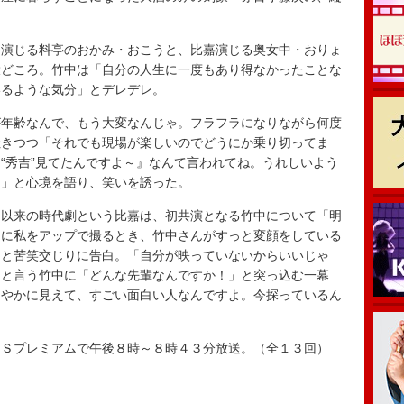
演じる料亭のおかみ・おこうと、比嘉演じる奥女中・おりょ
役どころ。竹中は「自分の人生に一度もあり得なかったことな
いるような気分」とデレデレ。
年齢なんで、もう大変なんじゃ。フラフラになりながら何度
吐きつつ「それでも現場が楽しいのでどうにか乗り切ってま
“秀吉”見てたんですよ～』なんて言われてね。うれしいよう
よ」と心境を語り、笑いを誘った。
以来の時代劇という比嘉は、初共演となる竹中について「明
しに私をアップで撮るとき、竹中さんがすっと変顔をしている
」と苦笑交じりに告白。「自分が映っていないからいいじゃ
」と言う竹中に「どんな先輩なんですか！」と突っ込む一幕
とやかに見えて、すごい面白い人なんですよ。今探っているん
ＢＳプレミアムで午後８時～８時４３分放送。（全１３回）