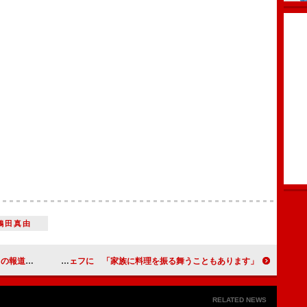
鶴田真由
られない」
江口洋介、家庭ではシェフに 「家族に料理を振る舞うこともあります」
RELATED NEWS