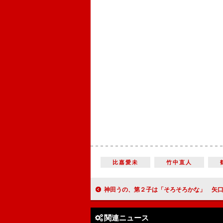
比嘉愛未
竹中直人
神田うの、第２子は「そろそろかな」 矢口の報道に「考え
関連ニュース