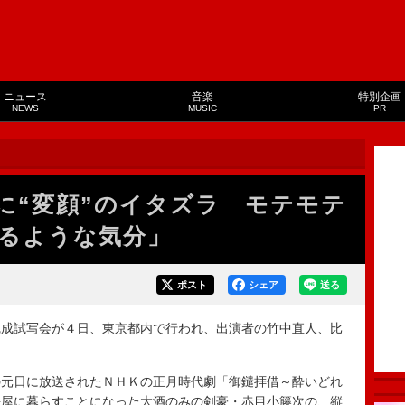
ニュース
音楽
特別企画
NEWS
MUSIC
PR
に“変顔”のイタズラ モテモテ
るような気分」
ポスト
シェア
送る
成試写会が４日、東京都内で行われ、出演者の竹中直人、比
元日に放送されたＮＨＫの正月時代劇「御鑓拝借～酔いどれ
長屋に暮らすことになった大酒のみの剣豪・赤目小籐次の、縦