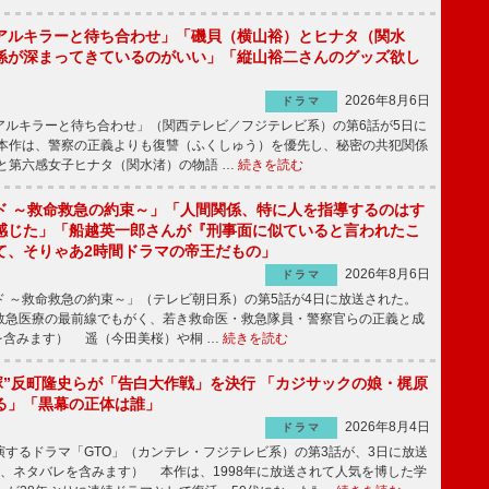
アルキラーと待ち合わせ」「磯貝（横山裕）とヒナタ（関水
係が深まってきているのがいい」「縦山裕二さんのグッズ欲し
2026年8月6日
ドラマ
ルキラーと待ち合わせ」（関西テレビ／フジテレビ系）の第6話が5日に
本作は、警察の正義よりも復讐（ふくしゅう）を優先し、秘密の共犯関係
と第六感女子ヒナタ（関水渚）の物語 …
続きを読む
ド ～救命救急の約束～」「人間関係、特に人を指導するのはす
感じた」「船越英一郎さんが『刑事面に似ていると言われたこ
て、そりゃあ2時間ドラマの帝王だもの」
2026年8月6日
ドラマ
 ～救命救急の約束～」（テレビ朝日系）の第5話が4日に放送された。
急医療の最前線でもがく、若き救命医・救急隊員・警察官らの正義と成
を含みます） 遥（今田美桜）や桐 …
続きを読む
鬼塚”反町隆史らが「告白大作戦」を決行 「カジサックの娘・梶原
る」「黒幕の正体は誰」
2026年8月4日
ドラマ
するドラマ「GTO」（カンテレ・フジテレビ系）の第3話が、3日に放送
下、ネタバレを含みます） 本作は、1998年に放送されて人気を博した学