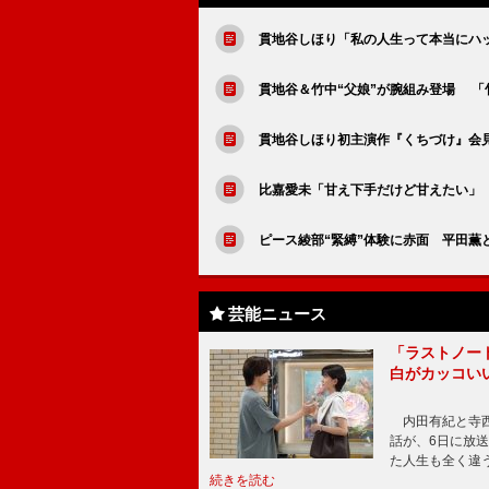
貫地谷しほり「私の人生って本当にハ
貫地谷＆竹中“父娘”が腕組み登場 「
貫地谷しほり初主演作『くちづけ』会
比嘉愛未「甘え下手だけど甘えたい」
ピース綾部“緊縛”体験に赤面 平田薫
芸能ニュース
「ラストノー
白がカッコい
内田有紀と寺西
話が、6日に放
た人生も全く違
続きを読む