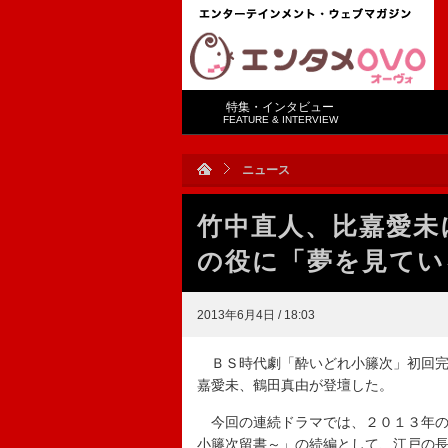
特集・インタビュー
FEATURE & INTERVIEW
ニュース
竹中直人、比嘉愛未
の役に「夢を見てい
2013年6月4日 / 18:03
ＢＳ時代劇「酔いどれ小籐次」初回完
嘉愛未、鶴田真由が登壇した。
今回の連続ドラマでは、２０１３年の
小籐次留書～」の続編として、江戸の