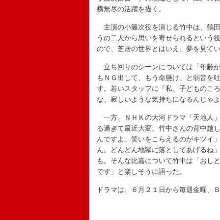
横無尽の活躍を描く。
主演の小籐次役を演じる竹中は、鶴田
うの二人から思いを寄せられるという
ので、芝居の世界とはいえ、夢を見て
立ち回りのシーンについては「年齢が
もＮＧ出して、もう命懸け」と弱音を
す。若いスタッフに『私、子どものころ
な、寂しいような気持ちになるんじゃ
一方、ＮＨＫの大河ドラマ「天地人」
る過ぎて最近大変。竹中さんの背中越
んですよ。笑いをこらえるのがキツイ
ん。どんどん地獄に落としてあげるね
も。そんな比嘉について竹中は「おし
です」と楽しそうに語った。
ドラマは、６月２１日から毎週金曜、