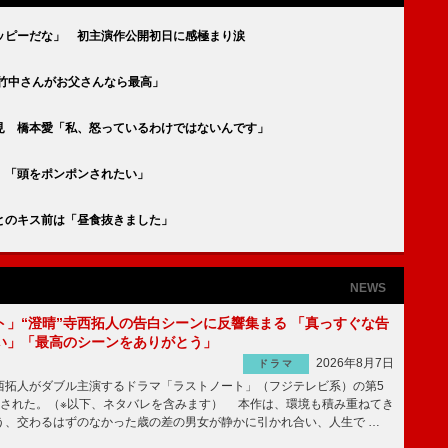
ッピーだな」 初主演作公開初日に感極まり涙
竹中さんがお父さんなら最高」
見 橋本愛「私、怒っているわけではないんです」
 「頭をポンポンされたい」
とのキス前は「昼食抜きました」
NEWS
ト」“澄晴”寺西拓人の告白シーンに反響集まる 「真っすぐな告
い」「最高のシーンをありがとう」
2026年8月7日
ドラマ
拓人がダブル主演するドラマ「ラストノート」（フジテレビ系）の第5
送された。（※以下、ネタバレを含みます） 本作は、環境も積み重ねてき
う、交わるはずのなかった歳の差の男女が静かに引かれ合い、人生で …