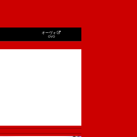
オーヴォ
OVO