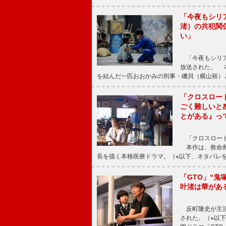
「今夜もシリ
渚）の共犯関
い」
「今夜もシリア
放送された。 
を結んだ一匹おおかみの刑事・磯貝（横山裕）
「クロスロー
ごく難しいと
とがある』っ
「クロスロード
本作は、救命救
長を描く本格医療ドラマ。（※以下、ネタバレ
「GTO」“
叶渚は華があ
反町隆史が主演
された。（※以