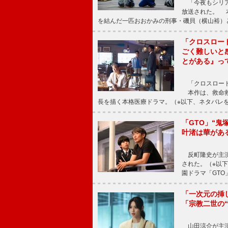
「今夜もシリア
放送された。 
を結んだ一匹おおかみの刑事・磯貝（横山裕）
「クロスロー
ごく難しいと
とがある』っ
「クロスロード
本作は、救命救
長を描く本格医療ドラマ。（※以下、ネタバレ
「GTO」“
叶渚は華があ
反町隆史が主演
された。（※以
園ドラマ「GTO
「一次元の挿
「宗教二世の
山田涼介が主演