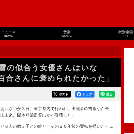
ニュース
音楽
特別企画
NEWS
MUSIC
PR
雪の似合う女優さんはいな
百合さんに褒められたかった」
ポスト
シェア
送る
あいさつが３日、東京都内で行われ、出演者の吉永小百合、
森山未來、阪本順治監督ほかが登壇した。
と６人の教え子との絆と、その２０年後の変転を描いたヒュ