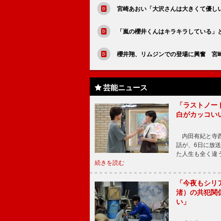
宮崎あおい「大沢さんは大きくて優し
「嵐の櫻井くんはキラキラしている」
櫻井翔、リムジンでの登場に興奮 宮
芸能ニュース
「ラストノー
白がカッコい
内田有紀と寺西
話が、6日に放
た人生も全く違
続きを読む
「今夜もシリ
渚）の共犯関
い」