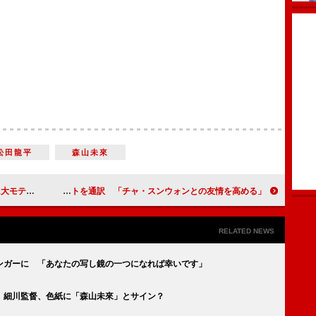
松田龍平
森山未來
でご満悦
草なぎ剛が韓国語のコメントを通訳 「チャ・スンウォンとの友情を高める」
RELATED NEWS
ンガーに 「あなたの写し鏡の一つになれば幸いです」
 細川監督、色紙に「森山未來」とサイン？