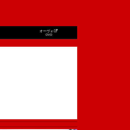
オーヴォ
OVO