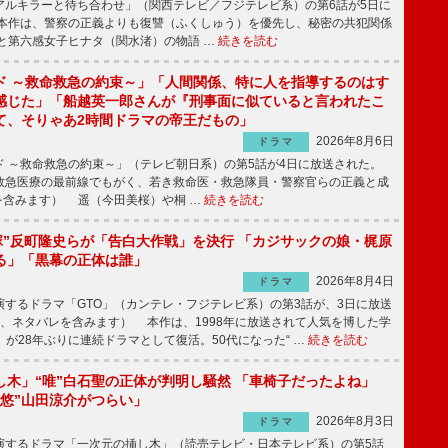
ルキラーと待ち合わせ」（関西テレビ／フジテレビ系）の第6話が5日に
本作は、警察の正義よりも復讐（ふくしゅう）を優先し、秘密の共犯関係
と第六感女子ヒナタ（関水渚）の物語 …
続きを読む
ド ～救命救急の約束～」「人間関係、特に人を指導するのはす
感じた」「船越英一郎さんが『刑事面に似ていると言われたこ
て、そりゃあ2時間ドラマの帝王だもの」
2026年8月6日
ドラマ
 ～救命救急の約束～」（テレビ朝日系）の第5話が4日に放送された。
急医療の最前線でもがく、若き救命医・救急隊員・警察官らの正義と成
を含みます） 遥（今田美桜）や桐 …
続きを読む
鬼塚”反町隆史らが「告白大作戦」を決行 「カジサックの娘・梶原
る」「黒幕の正体は誰」
2026年8月4日
ドラマ
するドラマ「GTO」（カンテレ・フジテレビ系）の第3話が、3日に放送
下、ネタバレを含みます） 本作は、1998年に放送されて人気を博した学
」が28年ぶりに連続ドラマとして復活。50代になった“ …
続きを読む
し木」“唯”白石聖の正体が判明し騒然 「車椅子だったよね」
“悠”山田涼介がつらい」
2026年8月3日
ドラマ
するドラマ「一次元の挿し木」（読売テレビ・日本テレビ系）の第5話