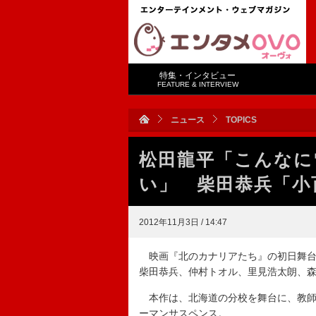
特集・インタビュー
FEATURE & INTERVIEW
ニュース
TOPICS
松田龍平「こんなに
い」 柴田恭兵「小
2012年11月3日 / 14:47
映画『北のカナリアたち』の初日舞台
柴田恭兵、仲村トオル、里見浩太朗、
本作は、北海道の分校を舞台に、教師
ーマンサスペンス。