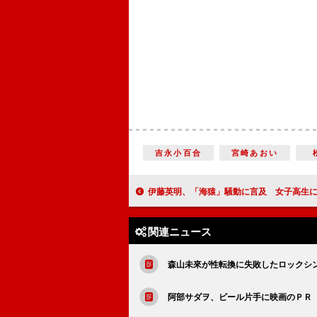
吉永小百合
宮崎あおい
伊藤英明、「海猿」騒動に言及 女子高生に大モテ
関連ニュース
森山未來が性転換に失敗したロックシ
阿部サダヲ、ビール片手に映画のＰＲ