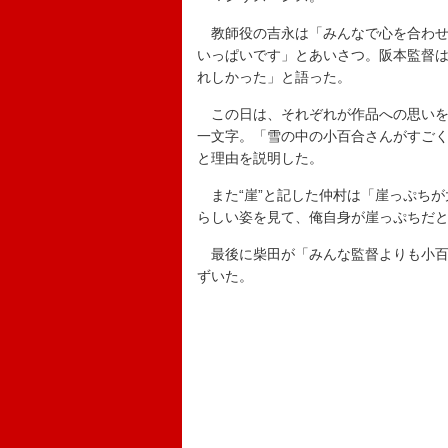
教師役の吉永は「みんなで心を合わせ
いっぱいです」とあいさつ。阪本監督は
れしかった」と語った。
この日は、それぞれが作品への思いを
一文字。「雪の中の小百合さんがすご
と理由を説明した。
また“崖”と記した仲村は「崖っぷちが
らしい姿を見て、俺自身が崖っぷちだ
最後に柴田が「みんな監督よりも小百
ずいた。