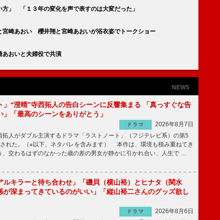
い方」 「１３年の変化を声で表すのは大変だった」
と宮崎あおい 櫻井翔と宮崎あおいが浴衣姿でトークショー
崎あおいと夫婦役で共演
NEWS
ト」“澄晴”寺西拓人の告白シーンに反響集まる 「真っすぐな告
い」「最高のシーンをありがとう」
2026年8月7日
ドラマ
拓人がダブル主演するドラマ「ラストノート」（フジテレビ系）の第5
送された。（※以下、ネタバレを含みます） 本作は、環境も積み重ねてき
う、交わるはずのなかった歳の差の男女が静かに引かれ合い、人生で …
アルキラーと待ち合わせ」「磯貝（横山裕）とヒナタ（関水
係が深まってきているのがいい」「縦山裕二さんのグッズ欲し
2026年8月6日
ドラマ