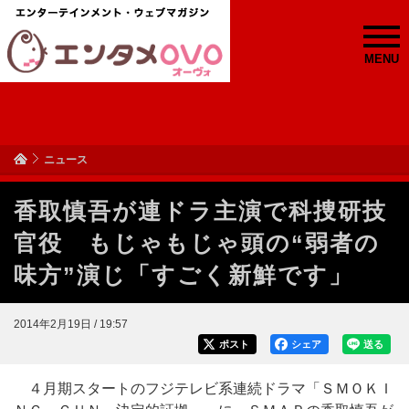
MENU
ニュース
香取慎吾が連ドラ主演で科捜研技
官役 もじゃもじゃ頭の“弱者の
味方”演じ「すごく新鮮です」
2014年2月19日 / 19:57
ポスト
シェア
送る
４月期スタートのフジテレビ系連続ドラマ「ＳＭＯＫＩ