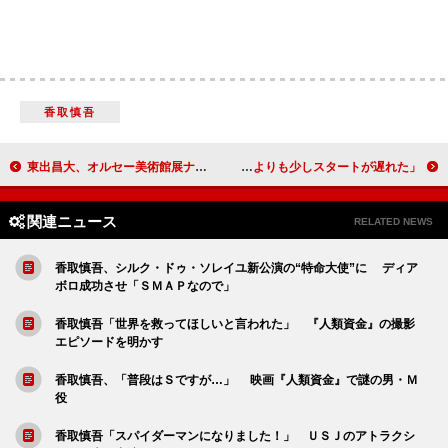
香取慎吾
東出昌大、オルセー美術館展ナビゲーターに 美術館は「１人で見に行きたい」
市川海老蔵、ブログきっかけに植樹活動を開始 「妻よりも少しスタートが遅れた」
関連ニュース
RELATED NEWS
香取慎吾、シルク・ドゥ・ソレイユ新公演の“特命大使”に ディア
ボロ成功させ「ＳＭＡＰなので」
香取慎吾「世界を救ってほしいと言われた」 『人類資金』の撮影
エピソードを明かす
香取慎吾、「普段はＳですが…」 映画『人類資金』で謎の男・Ｍ
役
香取慎吾「スパイダーマンになりました！」 ＵＳＪのアトラクシ