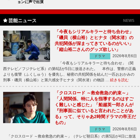
ョンに声で出演
芸能ニュース
NEWS
「今夜もシリアルキラーと待ち合わせ」
「磯貝（横山裕）とヒナタ（関水渚）の
共犯関係が深まってきているのがいい」
「縦山裕二さんのグッズ欲しい」
2026年8月6日
ドラマ
「今夜もシリアルキラーと待ち合わせ」（関
西テレビ／フジテレビ系）の第6話が5日に放送された。 本作は、警察の正義
よりも復讐（ふくしゅう）を優先し、秘密の共犯関係を結んだ一匹おおかみの
刑事・磯貝（横山裕）と第六感女子ヒナタ（関水渚）の物語 …
続きを読む
「クロスロード ～救命救急の約束～」
「人間関係、特に人を指導するのはすご
く難しいと感じた」「船越英一郎さんが
『刑事面に似ていると言われたことがあ
る』って、そりゃあ2時間ドラマの帝王だ
もの」
2026年8月6日
ドラマ
「クロスロード ～救命救急の約束～」（テレビ朝日系）の第5話が4日に放送