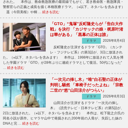
された。 本作は、救命救急医療の最前線でもがく、若き救命医・救急隊員・
警察官らの正義と成長を描く本格医療ドラマ。（※以下、ネタバレを含みます）
遥（今田美桜）や桐 …
続きを読む
「GTO」“鬼塚”反町隆史らが「告白大作
戦」を決行 「カジサックの娘・梶原叶渚
は華がある」「黒幕の正体は誰」
2026年8月4日
ドラマ
反町隆史が主演するドラマ「GTO」（カンテ
レ・フジテレビ系）の第3話が、3日に放送され
た。（※以下、ネタバレを含みます） 本作は、1998年に放送されて人気を博
した学園ドラマ「GTO」が28年ぶりに連続ドラマとして復活。50代になった“
…
続きを読む
「一次元の挿し木」“唯”白石聖の正体が
判明し騒然 「車椅子だったよね」「宗教
二世の“悠”山田涼介がつらい」
2026年8月3日
ドラマ
山田涼介が主演するドラマ「一次元の挿し
木」（読売テレビ・日本テレビ系）の第5話が、
2日に放送された。（※以下、ネタバレを含みます） 本作は、松下龍之介氏の
同名小説が原作。ヒマラヤ山中で発掘された200年前の人骨が、失踪した妹の
DNAと完 …
続きを読む