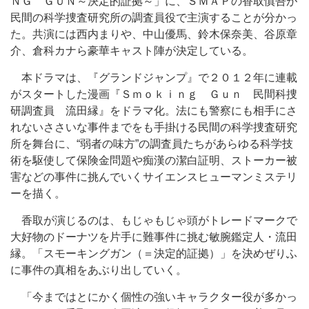
ＮＧ ＧＵＮ～決定的証拠～」に、ＳＭＡＰの香取慎吾が
民間の科学捜査研究所の調査員役で主演することが分かっ
た。共演には西内まりや、中山優馬、鈴木保奈美、谷原章
介、倉科カナら豪華キャスト陣が決定している。
本ドラマは、『グランドジャンプ』で２０１２年に連載
がスタートした漫画『Ｓｍｏｋｉｎｇ Ｇｕｎ 民間科捜
研調査員 流田縁』をドラマ化。法にも警察にも相手にさ
れないささいな事件までをも手掛ける民間の科学捜査研究
所を舞台に、“弱者の味方”の調査員たちがあらゆる科学技
術を駆使して保険金問題や痴漢の潔白証明、ストーカー被
害などの事件に挑んでいくサイエンスヒューマンミステリ
ーを描く。
香取が演じるのは、もじゃもじゃ頭がトレードマークで
大好物のドーナツを片手に難事件に挑む敏腕鑑定人・流田
縁。「スモーキングガン（＝決定的証拠）」を決めぜりふ
に事件の真相をあぶり出していく。
「今まではとにかく個性の強いキャラクター役が多かっ