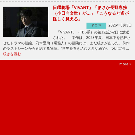
日曜劇場「VIVANT」「まさか長野専務
（小日向文世）が…」「こうなると皆が
怪しく見える」
2026年8月3日
ドラマ
「VIVANT」（TBS系）の第12話が2日に放送
された。 本作は、2023年夏、日本中を熱狂さ
せたドラマの続編。乃木憂助（堺雅人）の冒険には、まだ続きがあった。前作
のラストシーンから直結する物語。“世界を巻き込む大きな渦”が、ついに別 …
続きを読む
more »