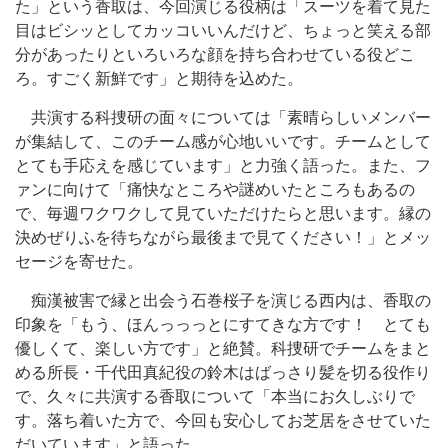
た」という香取は、今回演じる役柄は「スーツを着て見た
目はビシッとしてカッコいいんだけど、ちょっと笑える部
分があったりといろいろな顔を持ち合わせている役どこ
ろ。すごく新鮮です」と期待を込めた。
共演する科捜研の面々については「素晴らしいメンバー
が集結して、このチーム感が心地いいです。チームとして
とても手応えを感じています」と力強く語った。また、フ
ァンに向けて「痛快なところや謎めいたところもあるの
で、毎週ワクワクして見ていただけたらと思います。縁の
決めぜりふを待ちながら最後まで見てください！」とメッ
セージを寄せた。
痴漢被害で縁と出会う石巻桜子を演じる西内は、香取の
印象を「もう、ほんっっっとにすてきな方です！ とても
優しくて、楽しい方です」と絶賛。科捜研でチームをまと
める所長・千代田真紀役の鈴木はばっさり髪を切る役作り
で、久々に共演する香取について「本当にお久しぶりで
す。落ち着いた方で、今回も安心してお芝居をさせていた
だいています」と語った。