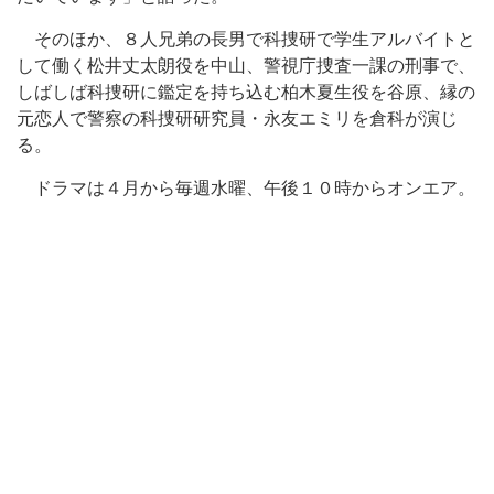
そのほか、８人兄弟の長男で科捜研で学生アルバイトと
して働く松井丈太朗役を中山、警視庁捜査一課の刑事で、
しばしば科捜研に鑑定を持ち込む柏木夏生役を谷原、縁の
元恋人で警察の科捜研研究員・永友エミリを倉科が演じ
る。
ドラマは４月から毎週水曜、午後１０時からオンエア。