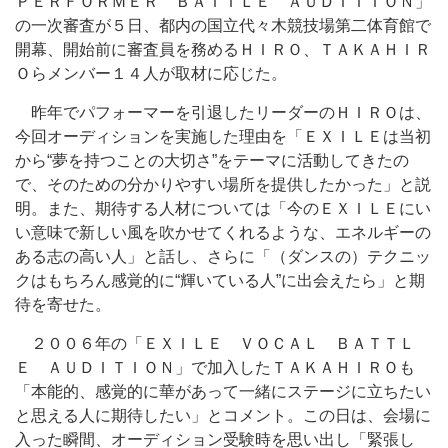
ＰＥＲＦＯＲＭＥＲ ＢＡＴＴＬＥ ＡＵＤＩＴＩＯＮ」
の一次審査が５日、都内の国立代々木競技場第二体育館で
開幕、開始前に審査員を務めるＨＩＲＯ、ＴＡＫＡＨＩＲ
Ｏらメンバー１４人が取材に応じた。
昨年でパフォーマーを引退したリーダーのＨＩＲＯは、
今回オーディションを実施した理由を「ＥＸＩＬＥは当初
から“夢を持つことの大切さ”をテーマに活動してきたの
で、そのための分かりやすい場所を提供したかった」と説
明。また、期待する人材については「今のＥＸＩＬＥにい
い意味で新しい風を吹かせてくれるような、エネルギーの
ある志の高い人」と話し、さらに「（ダンスの）テクニッ
クはもちろん感覚的に“輝いている人”に出会えたら」と期
待を寄せた。
２００６年の「ＥＸＩＬＥ ＶＯＣＡＬ ＢＡＴＴＬ
Ｅ ＡＵＤＩＴＩＯＮ」で加入したＴＡＫＡＨＩＲＯも
「本能的、感覚的に華があって一緒にステージに立ちたい
と思える人に期待したい」とコメント。この日は、会場に
入った瞬間、オーディション受験時を思い出し「緊張し