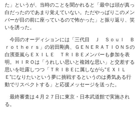
た」というが、当時のことを聞かれると「最中は頭が真っ
白だったのであまり覚えていない。ただやっぱりこのメン
バーが目の前に座っているので怖かった」と振り返り、笑
いを誘った。
今回のオーディションには「三代目 Ｊ Ｓｏｕｌ Ｂ
ｒｏｔｈｅｒｓ」の岩田剛典、ＧＥＮＥＲＡＴＩＯＮＳの
白濱亜嵐らＥＸＩＬＥ ＴＲＩＢＥメンバーも参加を表
明。ＨＩＲＯは「うれしい思いと複雑な思い」と交差する
思いを吐露しつつ「ＴＲＩＢＥに属しながら“ＥＸＩＬ
Ｅ”になりたいという夢に挑戦するというのは勇気ある行
動でリスペクトする」と応援メッセージを送った。
最終審査は４月２７日に東京・日本武道館で実施され
る。