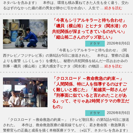
ネタバレを含みます） 本作は、環境も積み重ねてきた人生も全く違う、交わ
るはずのなかった歳の差の男女が静かに引かれ合い、人生で …
続きを読む
「今夜もシリアルキラーと待ち合わせ」
「磯貝（横山裕）とヒナタ（関水渚）の
共犯関係が深まってきているのがいい」
「縦山裕二さんのグッズ欲しい」
2026年8月6日
ドラマ
「今夜もシリアルキラーと待ち合わせ」（関
西テレビ／フジテレビ系）の第6話が5日に放送された。 本作は、警察の正義
よりも復讐（ふくしゅう）を優先し、秘密の共犯関係を結んだ一匹おおかみの
刑事・磯貝（横山裕）と第六感女子ヒナタ（関水渚）の物語 …
続きを読む
「クロスロード ～救命救急の約束～」
「人間関係、特に人を指導するのはすご
く難しいと感じた」「船越英一郎さんが
『刑事面に似ていると言われたことがあ
る』って、そりゃあ2時間ドラマの帝王だ
もの」
2026年8月6日
ドラマ
「クロスロード ～救命救急の約束～」（テレビ朝日系）の第5話が4日に放送
された。 本作は、救命救急医療の最前線でもがく、若き救命医・救急隊員・
警察官らの正義と成長を描く本格医療ドラマ。（※以下、ネタバレを含みます）