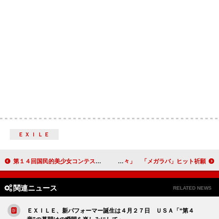
ＥＸＩＬＥ
第１４回国民的美少女コンテスト開催決定 剛力彩芽、「チャンスは巡ってくる」
横山ルリカ、大学卒業に不安「半々」 「メガラバ」ヒット祈願
関連ニュース
RELATED NEWS
ＥＸＩＬＥ、新パフォーマー誕生は４月２７日 ＵＳＡ「“第４