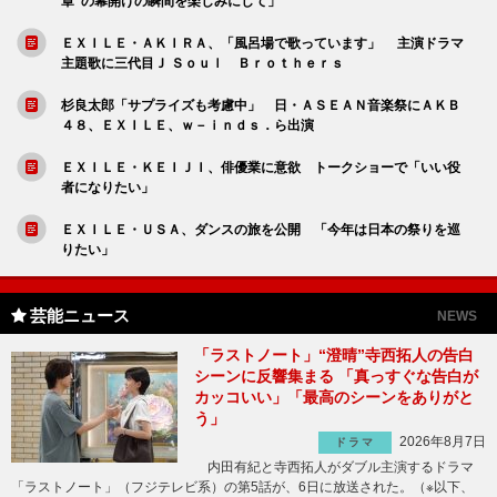
章”の幕開けの瞬間を楽しみにして」
ＥＸＩＬＥ・ＡＫＩＲＡ、「風呂場で歌っています」 主演ドラマ
主題歌に三代目Ｊ Ｓｏｕｌ Ｂｒｏｔｈｅｒｓ
杉良太郎「サプライズも考慮中」 日・ＡＳＥＡＮ音楽祭にＡＫＢ
４８、ＥＸＩＬＥ、ｗ－ｉｎｄｓ．ら出演
ＥＸＩＬＥ・ＫＥＩＪＩ、俳優業に意欲 トークショーで「いい役
者になりたい」
ＥＸＩＬＥ・ＵＳＡ、ダンスの旅を公開 「今年は日本の祭りを巡
りたい」
芸能ニュース
NEWS
「ラストノート」“澄晴”寺西拓人の告白
シーンに反響集まる 「真っすぐな告白が
カッコいい」「最高のシーンをありがと
う」
2026年8月7日
ドラマ
内田有紀と寺西拓人がダブル主演するドラマ
「ラストノート」（フジテレビ系）の第5話が、6日に放送された。（※以下、