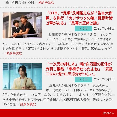
遥（今田美桜）や桐 …
続きを読む
「GTO」“鬼塚”反町隆史らが「告白大作
戦」を決行 「カジサックの娘・梶原叶渚
は華がある」「黒幕の正体は誰」
2026年8月4日
ドラマ
反町隆史が主演するドラマ「GTO」（カンテ
レ・フジテレビ系）の第3話が、3日に放送され
た。（※以下、ネタバレを含みます） 本作は、1998年に放送されて人気を博
した学園ドラマ「GTO」が28年ぶりに連続ドラマとして復活。50代になった“
…
続きを読む
「一次元の挿し木」“唯”白石聖の正体が
判明し騒然 「車椅子だったよね」「宗教
二世の“悠”山田涼介がつらい」
2026年8月3日
ドラマ
山田涼介が主演するドラマ「一次元の挿し
木」（読売テレビ・日本テレビ系）の第5話が、
2日に放送された。（※以下、ネタバレを含みます） 本作は、松下龍之介氏の
同名小説が原作。ヒマラヤ山中で発掘された200年前の人骨が、失踪した妹の
DNAと完 …
続きを読む
more »