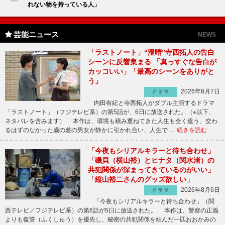
れない物を持っている人」
芸能ニュース
NEWS
「ラストノート」“澄晴”寺西拓人の告白
シーンに反響集まる 「真っすぐな告白が
カッコいい」「最高のシーンをありがと
う」
2026年8月7日
ドラマ
内田有紀と寺西拓人がダブル主演するドラマ
「ラストノート」（フジテレビ系）の第5話が、6日に放送された。（※以下、
ネタバレを含みます） 本作は、環境も積み重ねてきた人生も全く違う、交わ
るはずのなかった歳の差の男女が静かに引かれ合い、人生で …
続きを読む
「今夜もシリアルキラーと待ち合わせ」
「磯貝（横山裕）とヒナタ（関水渚）の
共犯関係が深まってきているのがいい」
「縦山裕二さんのグッズ欲しい」
2026年8月6日
ドラマ
「今夜もシリアルキラーと待ち合わせ」（関
西テレビ／フジテレビ系）の第6話が5日に放送された。 本作は、警察の正義
よりも復讐（ふくしゅう）を優先し、秘密の共犯関係を結んだ一匹おおかみの