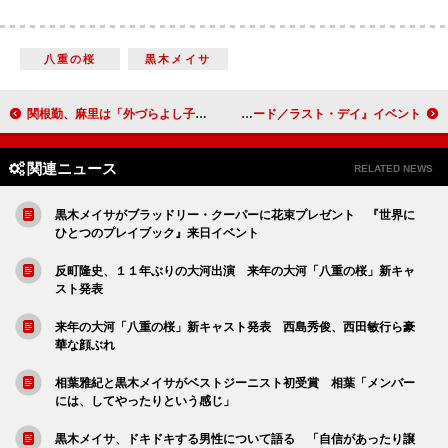
八重の桜
黒木メイサ
関根勤、麻里は「外づらよし子」 Ｋと麻里の今後は「予定無い」
酒井法子「守ってくれる男性が理想です」 『ダイ・ハード／ラスト・デイ』イベント
関連ニュース
RELATED NEWS
黒木メイサがブラッドリー・クーパーに花束プレゼント 『世界に
ひとつのプレイブック』来日イベント
反町隆史、１１年ぶりの大河出演 来年の大河「八重の桜」新キャ
スト発表
来年の大河「八重の桜」新キャスト発表 西島秀俊、西田敏行ら豪
華な顔ぶれ
相葉雅紀と黒木メイサがベストジーニスト初受賞 相葉「メンバー
には、してやったりという感じ」
黒木メイサ、ドキドキする男性について語る 「自信があったり譲