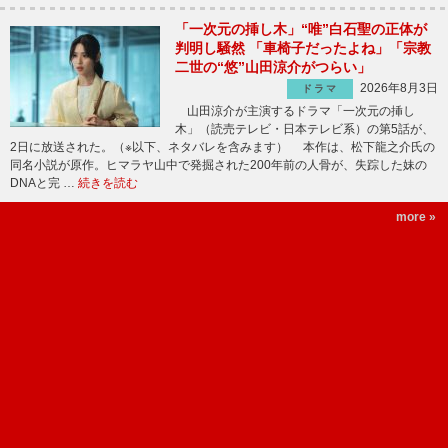
「一次元の挿し木」“唯”白石聖の正体が
判明し騒然 「車椅子だったよね」「宗教
二世の“悠”山田涼介がつらい」
2026年8月3日
ドラマ
山田涼介が主演するドラマ「一次元の挿し
木」（読売テレビ・日本テレビ系）の第5話が、
2日に放送された。（※以下、ネタバレを含みます） 本作は、松下龍之介氏の
同名小説が原作。ヒマラヤ山中で発掘された200年前の人骨が、失踪した妹の
DNAと完 …
続きを読む
more »