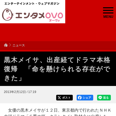
MENU
ニュース
黒木メイサ、出産経てドラマ本格
復帰 「命を懸けられる存在がで
きた」
2013年2月12日 / 17:19
ポスト
シェア
送る
女優の黒木メイサが１２日、東京都内で行われたＮＨＫ