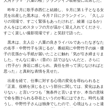
大河ドラマ「八重の桜」クランクイン取材会に出席した。
昨年２月に歌手赤西仁と結婚し、９月に第１子となる女
児を出産した黒木は、今月７日にクランクイン。「久しぶ
りの現場で、すごく緊張もあったけれど、綾瀬（はるか）
さんをはじめスタッフの方が温かく迎え入れてくださり、
すごく楽しい撮影現場です」と笑顔で語った。
黒木は、主人公・八重の良きライバルであったなぎなた
の名手・中野竹子を演じるが、番組宛に中野竹子の妹・優
子の玄孫から手紙が届いたことに触れ「気が引き締まりま
した。そんなに遠い（昔の）話ではないんだと。さらに
（竹子が）身近に感じられ、責任を持って演じなければと
思った」と真剣な表情を見せた。
出産を経て、仕事に対する心境の変化を尋ねられると
「正直、役柄を演じるという部分に関しては、変化はあま
りない」と言いつつも「無条件と言いますか、本当の意味
で命を懸けられる存在というのが私にはできた。時代も違
うし、中野竹子さんは独身でしたので、心境はちょっと違