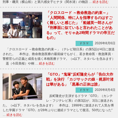
刑事・磯貝（横山裕）と第六感女子ヒナタ（関水渚）の物語 …
続きを読む
「クロスロード ～救命救急の約束～」
「人間関係、特に人を指導するのはすご
く難しいと感じた」「船越英一郎さんが
『刑事面に似ていると言われたことがあ
る』って、そりゃあ2時間ドラマの帝王だ
もの」
2026年8月6日
ドラマ
「クロスロード ～救命救急の約束～」（テレビ朝日系）の第5話が4日に放送
された。 本作は、救命救急医療の最前線でもがく、若き救命医・救急隊員・
警察官らの正義と成長を描く本格医療ドラマ。（※以下、ネタバレを含みます）
遥（今田美桜）や桐 …
続きを読む
「GTO」“鬼塚”反町隆史らが「告白大作
戦」を決行 「カジサックの娘・梶原叶渚
は華がある」「黒幕の正体は誰」
2026年8月4日
ドラマ
反町隆史が主演するドラマ「GTO」（カンテ
レ・フジテレビ系）の第3話が、3日に放送され
た。（※以下、ネタバレを含みます） 本作は、1998年に放送されて人気を博
した学園ドラマ「GTO」が28年ぶりに連続ドラマとして復活。50代になった“
…
続きを読む