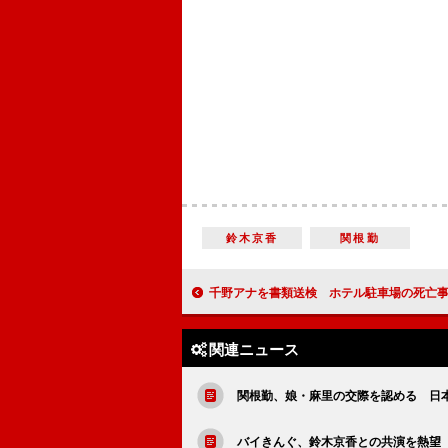
鈴木京香
関根勤
千野アナを書類送検 ホテル駐車場の死亡
関連ニュース
関根勤、娘・麻里の交際を認める 日
バイきんぐ、鈴木京香との共演を熱望