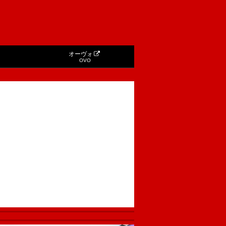
オーヴォ
OVO