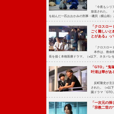
「今夜もシリア
放送された。 
を結んだ一匹おおかみの刑事・磯貝（横山裕）
「クロスロー
ごく難しいと
とがある』っ
「クロスロード
本作は、救命救
長を描く本格医療ドラマ。（※以下、ネタバレ
「GTO」“
叶渚は華があ
反町隆史が主演
された。（※以
園ドラマ「GTO
「一次元の挿
「宗教二世の