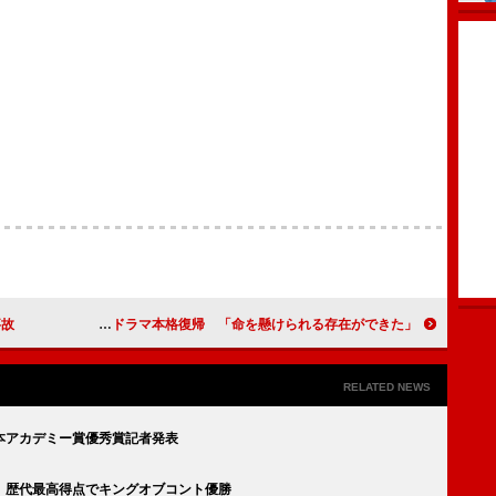
事故
黒木メイサ、出産経てドラマ本格復帰 「命を懸けられる存在ができた」
RELATED NEWS
本アカデミー賞優秀賞記者発表
 歴代最高得点でキングオブコント優勝