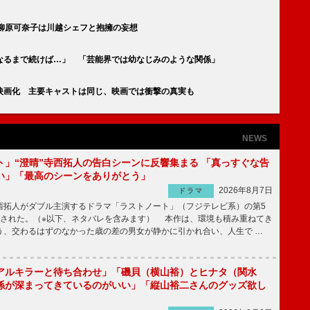
柳原可奈子は川越シェフと抱擁の妄想
になるまで続けば…」 「芸能界では幼なじみのような関係」
映画化 主要キャストは同じ、映画では衝撃の真実も
NEWS
ト」“澄晴”寺西拓人の告白シーンに反響集まる 「真っすぐな告
い」「最高のシーンをありがとう」
2026年8月7日
ドラマ
拓人がダブル主演するドラマ「ラストノート」（フジテレビ系）の第5
送された。（※以下、ネタバレを含みます） 本作は、環境も積み重ねてき
う、交わるはずのなかった歳の差の男女が静かに引かれ合い、人生で …
アルキラーと待ち合わせ」「磯貝（横山裕）とヒナタ（関水
係が深まってきているのがいい」「縦山裕二さんのグッズ欲し