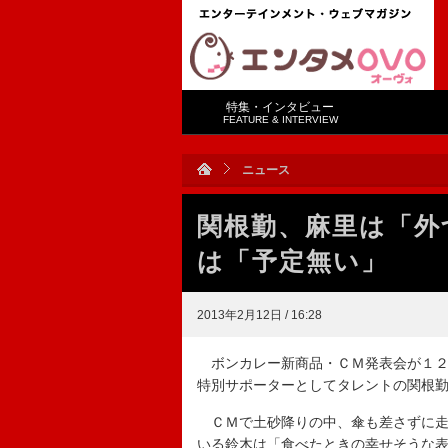
特集・インタビュー
FEATURE & INTERVIEW
ニュース
関根勤、麻里は「外
は「予定無い」
2013年2月12日 / 16:28
ボンカレー新商品・ＣＭ発表会が１２
特別サポーターとしてタレントの関根
ＣＭで土砂降りの中、傘も差さずに走
いる鈴木は「食べたときの幸せそうな