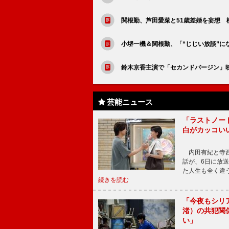
関根勤、芦田愛菜と51歳差婚を妄想 
小堺一機＆関根勤、「“じじい放談”
鈴木京香主演で「セカンドバージン」
芸能ニュース
「ラストノー
白がカッコい
内田有紀と寺西
話が、6日に放
た人生も全く違
続きを読む
「今夜もシリ
渚）の共犯関
い」