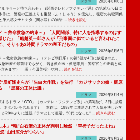
2026年8月6日
ドラマ
ルキラーと待ち合わせ」（関西テレビ／フジテレビ系）の第6話が5日に
本作は、警察の正義よりも復讐（ふくしゅう）を優先し、秘密の共犯関係
と第六感女子ヒナタ（関水渚）の物語 …
続きを読む
ド ～救命救急の約束～」「人間関係、特に人を指導するのはす
感じた」「船越英一郎さんが『刑事面に似ていると言われたこ
て、そりゃあ2時間ドラマの帝王だもの」
2026年8月6日
ドラマ
 ～救命救急の約束～」（テレビ朝日系）の第5話が4日に放送された。
急医療の最前線でもがく、若き救命医・救急隊員・警察官らの正義と成
を含みます） 遥（今田美桜）や桐 …
続きを読む
鬼塚”反町隆史らが「告白大作戦」を決行 「カジサックの娘・梶原
る」「黒幕の正体は誰」
2026年8月4日
ドラマ
するドラマ「GTO」（カンテレ・フジテレビ系）の第3話が、3日に放送
下、ネタバレを含みます） 本作は、1998年に放送されて人気を博した学
」が28年ぶりに連続ドラマとして復活。50代になった“ …
続きを読む
し木」“唯”白石聖の正体が判明し騒然 「車椅子だったよね」
“悠”山田涼介がつらい」
2026年8月3日
ドラマ