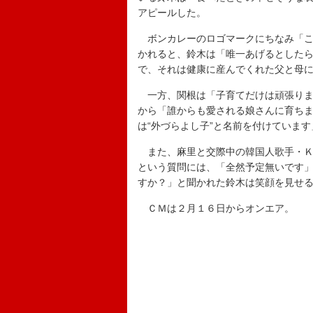
アピールした。
ボンカレーのロゴマークにちなみ「こ
かれると、鈴木は「唯一あげるとした
で、それは健康に産んでくれた父と母
一方、関根は「子育てだけは頑張りま
から「誰からも愛される娘さんに育ち
は“外づらよし子”と名前を付けていま
また、麻里と交際中の韓国人歌手・Ｋ
という質問には、「全然予定無いです
すか？」と聞かれた鈴木は笑顔を見せ
ＣＭは２月１６日からオンエア。