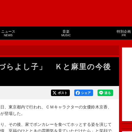
ニュース
音楽
特別企画
NEWS
MUSIC
PR
づらよし子」 Ｋと麻里の今後
ポスト
シェア
送る
日、東京都内で行われ、ＣＭキャラクターの女優鈴木京香、
勤が登場した。
り、その後、家でボンカレーを食べてホッとする姿を演じて
表情、至福のひとときの雰囲気を見ていただけたら」と笑顔で