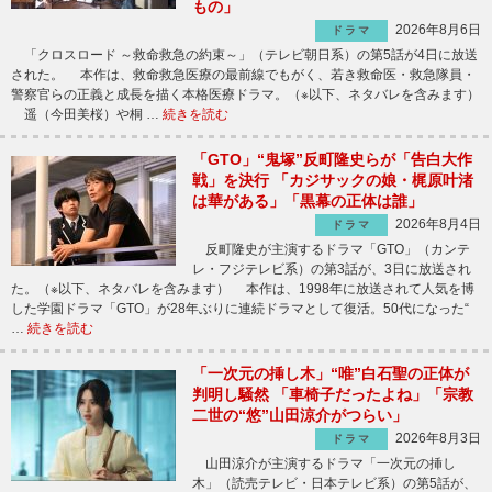
もの」
2026年8月6日
ドラマ
「クロスロード ～救命救急の約束～」（テレビ朝日系）の第5話が4日に放送
された。 本作は、救命救急医療の最前線でもがく、若き救命医・救急隊員・
警察官らの正義と成長を描く本格医療ドラマ。（※以下、ネタバレを含みます）
遥（今田美桜）や桐 …
続きを読む
「GTO」“鬼塚”反町隆史らが「告白大作
戦」を決行 「カジサックの娘・梶原叶渚
は華がある」「黒幕の正体は誰」
2026年8月4日
ドラマ
反町隆史が主演するドラマ「GTO」（カンテ
レ・フジテレビ系）の第3話が、3日に放送され
た。（※以下、ネタバレを含みます） 本作は、1998年に放送されて人気を博
した学園ドラマ「GTO」が28年ぶりに連続ドラマとして復活。50代になった“
…
続きを読む
「一次元の挿し木」“唯”白石聖の正体が
判明し騒然 「車椅子だったよね」「宗教
二世の“悠”山田涼介がつらい」
2026年8月3日
ドラマ
山田涼介が主演するドラマ「一次元の挿し
木」（読売テレビ・日本テレビ系）の第5話が、