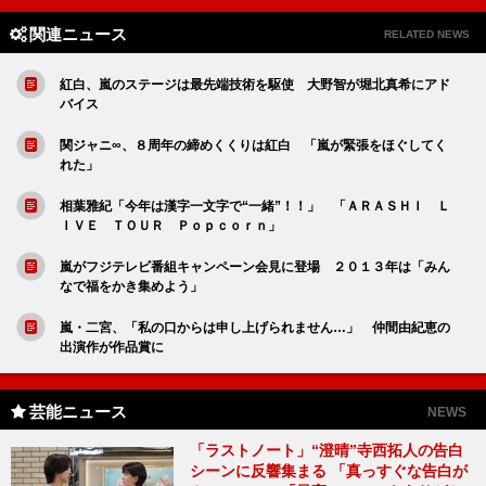
関連ニュース
RELATED NEWS
紅白、嵐のステージは最先端技術を駆使 大野智が堀北真希にアド
バイス
関ジャニ∞、８周年の締めくくりは紅白 「嵐が緊張をほぐしてく
れた」
相葉雅紀「今年は漢字一文字で“一緒”！！」 「ＡＲＡＳＨＩ Ｌ
ＩＶＥ ＴＯＵＲ Ｐｏｐｃｏｒｎ」
嵐がフジテレビ番組キャンペーン会見に登場 ２０１３年は「みん
なで福をかき集めよう」
嵐・二宮、「私の口からは申し上げられません…」 仲間由紀恵の
出演作が作品賞に
芸能ニュース
NEWS
「ラストノート」“澄晴”寺西拓人の告白
シーンに反響集まる 「真っすぐな告白が