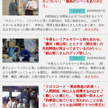
カッコいい」「最高のシーンをありがと
う」
2026年8月7日
ドラマ
内田有紀と寺西拓人がダブル主演するドラマ
「ラストノート」（フジテレビ系）の第5話が、6日に放送された。（※以下、
ネタバレを含みます） 本作は、環境も積み重ねてきた人生も全く違う、交わ
るはずのなかった歳の差の男女が静かに引かれ合い、人生で …
続きを読む
「今夜もシリアルキラーと待ち合わせ」
「磯貝（横山裕）とヒナタ（関水渚）の
共犯関係が深まってきているのがいい」
「縦山裕二さんのグッズ欲しい」
2026年8月6日
ドラマ
「今夜もシリアルキラーと待ち合わせ」（関
西テレビ／フジテレビ系）の第6話が5日に放送された。 本作は、警察の正義
よりも復讐（ふくしゅう）を優先し、秘密の共犯関係を結んだ一匹おおかみの
刑事・磯貝（横山裕）と第六感女子ヒナタ（関水渚）の物語 …
続きを読む
「クロスロード ～救命救急の約束～」
「人間関係、特に人を指導するのはすご
く難しいと感じた」「船越英一郎さんが
『刑事面に似ていると言われたことがあ
る』って、そりゃあ2時間ドラマの帝王だ