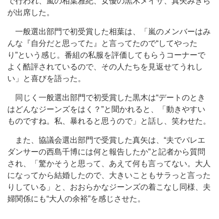
で行われ、嵐の相葉雅紀、女優の黒木メイサ、真矢みきら
が出席した。
一般選出部門で初受賞した相葉は、「嵐のメンバーはみ
んな『自分だと思ってた』と言ってたので“してやった
り”という感じ。番組の私服を評価してもらうコーナーで
よく酷評されているので、その人たちを見返せてうれし
い」と喜びを語った。
同じく一般選出部門で初受賞した黒木は“デートのとき
はどんなジーンズをはく？”と聞かれると、「動きやすい
ものですね。私、暴れると思うので」と話し、笑わせた。
また、協議会選出部門で受賞した真矢は、“夫でバレエ
ダンサーの西島千博には何と報告したか”と記者から質問
され、「驚かそうと思って、あえて何も言ってない。大人
になってから結婚したので、大きいこともサラっと言った
りしている」と、おおらかなジーンズの着こなし同様、夫
婦関係にも“大人の余裕”を感じさせた。