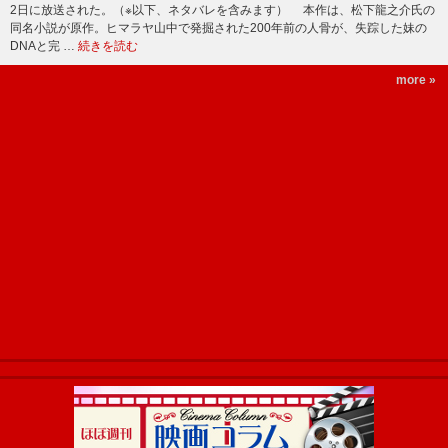
2日に放送された。（※以下、ネタバレを含みます） 本作は、松下龍之介氏の
同名小説が原作。ヒマラヤ山中で発掘された200年前の人骨が、失踪した妹の
DNAと完 …
続きを読む
more »