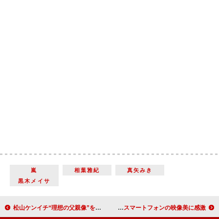
嵐
相葉雅紀
真矢みき
黒木メイサ
松山ケンイチ“理想の父親像”を語る ２０１２年大河ドラマ「平清盛」スタジオ収録開始
三船美佳、父の職業は「お侍さん」だと思っていた 新スマートフォンの映像美に感激