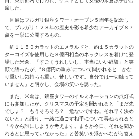
日、東京都内で行われ、ゲストとして女優の米倉涼子が出
席した。
同展はブルガリ銀座タワー・オープン５周年を記念し
て、ブルガリ１２８年の歴史を彩る希少なアーカイブ８７
点を一挙に公開するもの。
約１１５０カラットのエメラルドと、約１５カラットの
ターコイズを使用した８億円相当のネックレスを着けて登
場した米倉。「すごくうれしいし、本当にいい経験」と笑
顔で語ったが、“８億円の重み”について聞かれると「かな
り重いし気持ちも重い。苦しいです。自分では一切触って
いません」と明かし、会場の笑いを誘った。
また、米倉は、銀座タワーのイルミネーションの点灯式
にも参加したが、クリスマスの予定を聞かれると「まだ先
でしょ？ もうそろそろ？ 危ないですね。それ早く決め
ないと」と語り、一緒に過ごす相手について尋ねられると
「今から誰にしようか考えます。まさか今日、それを聞か
れるとは思っていなかった」と苦笑いを浮かべながら答え