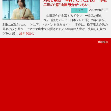
判明し騒然 「車椅子だったよね」「宗教
二世の“悠”山田涼介がつらい」
2026年8月3日
ドラマ
山田涼介が主演するドラマ「一次元の挿し
木」（読売テレビ・日本テレビ系）の第5話が、
2日に放送された。（※以下、ネタバレを含みます） 本作は、松下龍之介氏の
同名小説が原作。ヒマラヤ山中で発掘された200年前の人骨が、失踪した妹の
DNAと完 …
続きを読む
more »