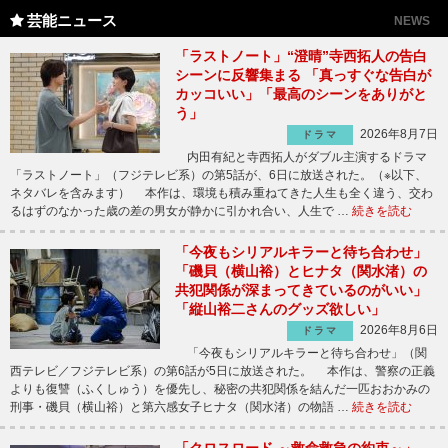
芸能ニュース
NEWS
「ラストノート」“澄晴”寺西拓人の告白
シーンに反響集まる 「真っすぐな告白が
カッコいい」「最高のシーンをありがと
う」
2026年8月7日
ドラマ
内田有紀と寺西拓人がダブル主演するドラマ
「ラストノート」（フジテレビ系）の第5話が、6日に放送された。（※以下、
ネタバレを含みます） 本作は、環境も積み重ねてきた人生も全く違う、交わ
るはずのなかった歳の差の男女が静かに引かれ合い、人生で …
続きを読む
「今夜もシリアルキラーと待ち合わせ」
「磯貝（横山裕）とヒナタ（関水渚）の
共犯関係が深まってきているのがいい」
「縦山裕二さんのグッズ欲しい」
2026年8月6日
ドラマ
「今夜もシリアルキラーと待ち合わせ」（関
西テレビ／フジテレビ系）の第6話が5日に放送された。 本作は、警察の正義
よりも復讐（ふくしゅう）を優先し、秘密の共犯関係を結んだ一匹おおかみの
刑事・磯貝（横山裕）と第六感女子ヒナタ（関水渚）の物語 …
続きを読む