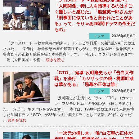
「クロスロード ～救命救急の約束～」
「人間関係、特に人を指導するのはすご
く難しいと感じた」「船越英一郎さんが
『刑事面に似ていると言われたことがあ
る』って、そりゃあ2時間ドラマの帝王だ
もの」
2026年8月6日
ドラマ
「クロスロード ～救命救急の約束～」（テレビ朝日系）の第5話が4日に放送
された。 本作は、救命救急医療の最前線でもがく、若き救命医・救急隊員・
警察官らの正義と成長を描く本格医療ドラマ。（※以下、ネタバレを含みます）
遥（今田美桜）や桐 …
続きを読む
「GTO」“鬼塚”反町隆史らが「告白大作
戦」を決行 「カジサックの娘・梶原叶渚
は華がある」「黒幕の正体は誰」
2026年8月4日
ドラマ
反町隆史が主演するドラマ「GTO」（カンテ
レ・フジテレビ系）の第3話が、3日に放送され
た。（※以下、ネタバレを含みます） 本作は、1998年に放送されて人気を博
した学園ドラマ「GTO」が28年ぶりに連続ドラマとして復活。50代になった“
…
続きを読む
「一次元の挿し木」“唯”白石聖の正体が