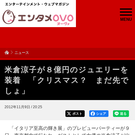
MENU
ニュース
米倉涼子が８億円のジュエリーを
装着 「クリスマス？ まだ先で
しょ」
2012年11月9日 / 20:25
ポスト
シェア
送る
「イタリア至高の輝き展」のプレビューパーティーが９