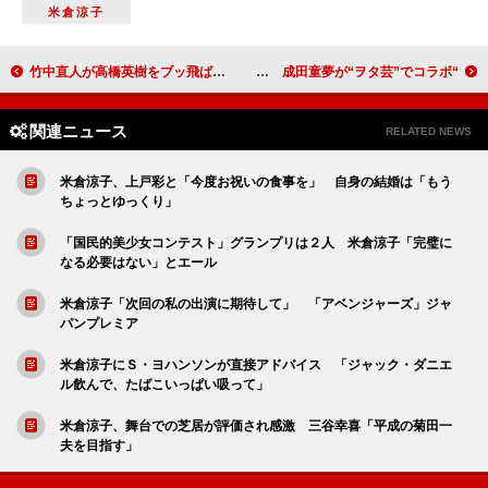
米倉涼子
竹中直人が高橋英樹をブッ飛ばす！？ ２年ぶりのＮＨＫ正月時代劇
“なあ坊”新曲発売記念ミニライブ 成田童夢が“ヲタ芸”でコラボ
関連ニュース
RELATED NEWS
米倉涼子、上戸彩と「今度お祝いの食事を」 自身の結婚は「もう
ちょっとゆっくり」
「国民的美少女コンテスト」グランプリは２人 米倉涼子「完璧に
なる必要はない」とエール
米倉涼子「次回の私の出演に期待して」 「アベンジャーズ」ジャ
パンプレミア
米倉涼子にＳ・ヨハンソンが直接アドバイス 「ジャック・ダニエ
ル飲んで、たばこいっぱい吸って」
米倉涼子、舞台での芝居が評価され感激 三谷幸喜「平成の菊田一
夫を目指す」