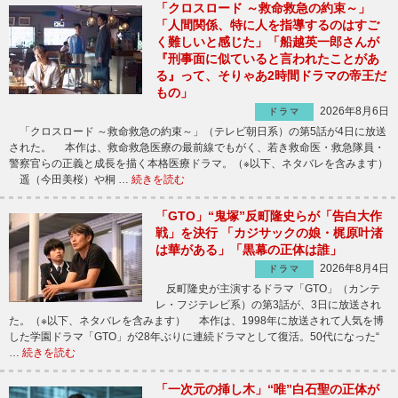
「クロスロード ～救命救急の約束～」
「人間関係、特に人を指導するのはすご
く難しいと感じた」「船越英一郎さんが
『刑事面に似ていると言われたことがあ
る』って、そりゃあ2時間ドラマの帝王だ
もの」
2026年8月6日
ドラマ
「クロスロード ～救命救急の約束～」（テレビ朝日系）の第5話が4日に放送
された。 本作は、救命救急医療の最前線でもがく、若き救命医・救急隊員・
警察官らの正義と成長を描く本格医療ドラマ。（※以下、ネタバレを含みます）
遥（今田美桜）や桐 …
続きを読む
「GTO」“鬼塚”反町隆史らが「告白大作
戦」を決行 「カジサックの娘・梶原叶渚
は華がある」「黒幕の正体は誰」
2026年8月4日
ドラマ
反町隆史が主演するドラマ「GTO」（カンテ
レ・フジテレビ系）の第3話が、3日に放送され
た。（※以下、ネタバレを含みます） 本作は、1998年に放送されて人気を博
した学園ドラマ「GTO」が28年ぶりに連続ドラマとして復活。50代になった“
…
続きを読む
「一次元の挿し木」“唯”白石聖の正体が