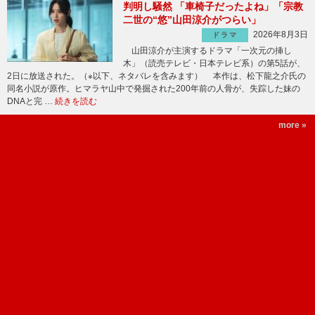
判明し騒然 「車椅子だったよね」「宗教
二世の“悠”山田涼介がつらい」
2026年8月3日
ドラマ
山田涼介が主演するドラマ「一次元の挿し
木」（読売テレビ・日本テレビ系）の第5話が、
2日に放送された。（※以下、ネタバレを含みます） 本作は、松下龍之介氏の
同名小説が原作。ヒマラヤ山中で発掘された200年前の人骨が、失踪した妹の
DNAと完 …
続きを読む
more »