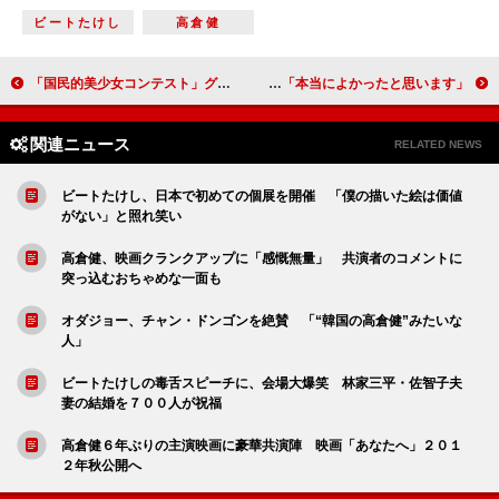
ビートたけし
高倉健
「国民的美少女コンテスト」グランプリは２人 米倉涼子「完璧になる必要はない」とエール
神田沙也加、母・聖子の再々婚を祝福 「本当によかったと思います」
関連ニュース
RELATED NEWS
ビートたけし、日本で初めての個展を開催 「僕の描いた絵は価値
がない」と照れ笑い
高倉健、映画クランクアップに「感慨無量」 共演者のコメントに
突っ込むおちゃめな一面も
オダジョー、チャン・ドンゴンを絶賛 「“韓国の高倉健”みたいな
人」
ビートたけしの毒舌スピーチに、会場大爆笑 林家三平・佐智子夫
妻の結婚を７００人が祝福
高倉健６年ぶりの主演映画に豪華共演陣 映画「あなたへ」２０１
２年秋公開へ