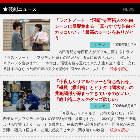
芸能ニュース
NEWS
「ラストノート」“澄晴”寺西拓人の告白
シーンに反響集まる 「真っすぐな告白が
カッコいい」「最高のシーンをありがと
う」
2026年8月7日
ドラマ
内田有紀と寺西拓人がダブル主演するドラマ
「ラストノート」（フジテレビ系）の第5話が、6日に放送された。（※以下、
ネタバレを含みます） 本作は、環境も積み重ねてきた人生も全く違う、交わ
るはずのなかった歳の差の男女が静かに引かれ合い、人生で …
続きを読む
「今夜もシリアルキラーと待ち合わせ」
「磯貝（横山裕）とヒナタ（関水渚）の
共犯関係が深まってきているのがいい」
「縦山裕二さんのグッズ欲しい」
2026年8月6日
ドラマ
「今夜もシリアルキラーと待ち合わせ」（関
西テレビ／フジテレビ系）の第6話が5日に放送された。 本作は、警察の正義
よりも復讐（ふくしゅう）を優先し、秘密の共犯関係を結んだ一匹おおかみの
刑事・磯貝（横山裕）と第六感女子ヒナタ（関水渚）の物語 …
続きを読む