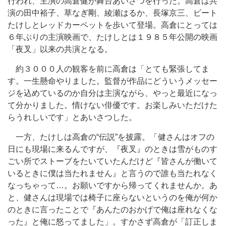
行われ、主演の高倉健が舞台あいさつを行った。高倉は共
演の田中裕子、草なぎ剛、綾瀬はるか、長塚京三、ビート
たけしとレッドカーペットを歩いて登場。高倉にとっては
６年ぶりの主演映画で、たけしとは１９８５年公開の映画
「夜叉」以来の共演となる。
約３０００人の観客を前に高倉は「とても緊張してま
す。一生懸命やりました。監督が作品にどういうメッセー
ジを込めているのか自分は主演ながら、やっと最近になっ
て分かりました。情けない俳優です。お楽しみいただけた
らうれしいです」とあいさつした。
一方、たけしは高倉の“伝説”を披露。「健さんはオフの
日にも現場に来るんですが、『夜叉』のときは雪がものす
ごい所でストーブをたいていたんだけど『皆さんが働いて
いるときに僕は当たれません』と言うので誰も当たれなく
なっちゃって…。お願いですから帰ってくれませんか。あ
と、健さんは現場では椅子に座らないというのを俺が何か
のときに言ったことで『あんたのおかげで俺は座れなくな
った』と俺に怒ってました」。すかさず高倉が「訂正しま