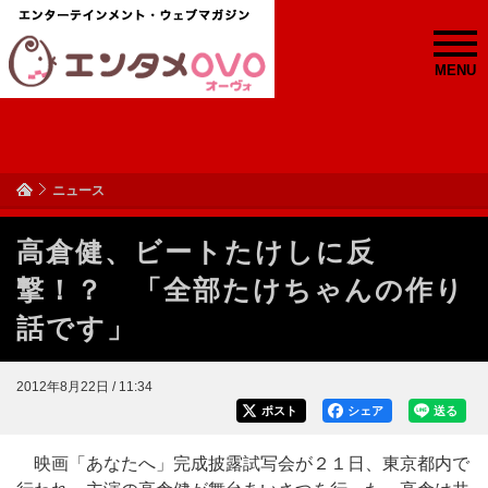
MENU
ニュース
高倉健、ビートたけしに反
撃！？ 「全部たけちゃんの作り
話です」
2012年8月22日 / 11:34
ポスト
シェア
送る
映画「あなたへ」完成披露試写会が２１日、東京都内で