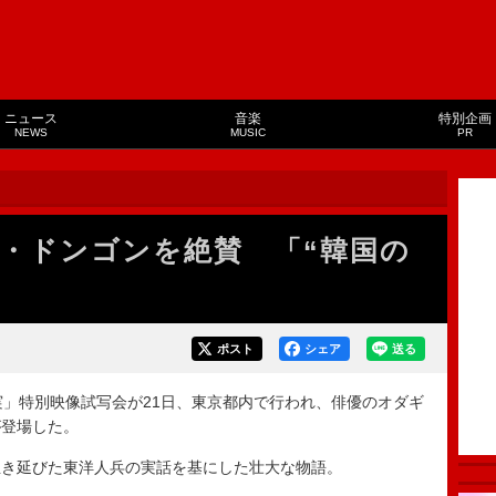
ニュース
音楽
特別企画
NEWS
MUSIC
PR
・ドンゴンを絶賛 「“韓国の
」
ポスト
シェア
送る
実」特別映像試写会が21日、東京都内で行われ、俳優のオダギ
が登場した。
き延びた東洋人兵の実話を基にした壮大な物語。