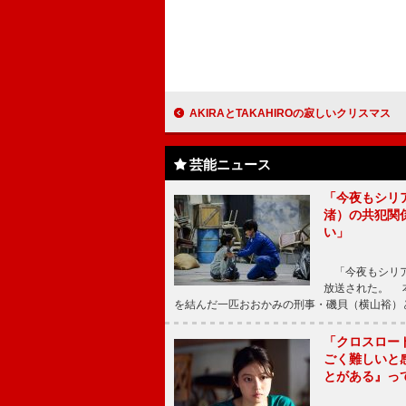
AKIRAとTAKAHIROの寂しいクリスマス 「TAKAHIROの部屋で過ごす
芸能ニュース
「今夜もシリ
渚）の共犯関
い」
「今夜もシリア
放送された。 
を結んだ一匹おおかみの刑事・磯貝（横山裕）
「クロスロー
ごく難しいと
とがある』っ