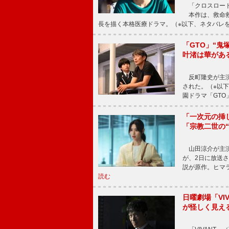
「クロスロード
本作は、救命救
長を描く本格医療ドラマ。（※以下、ネタバレ
「GTO」“
叶渚は華があ
反町隆史が主演
された。（※以
園ドラマ「GTO
「一次元の挿
「宗教二世の
山田涼介が主演
が、2日に放送
説が原作。ヒマラ
読む
日曜劇場「V
が怪しく見え