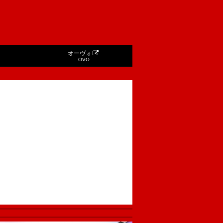
オーヴォ
OVO