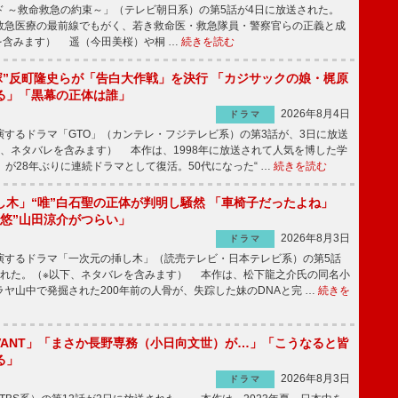
 ～救命救急の約束～」（テレビ朝日系）の第5話が4日に放送された。
急医療の最前線でもがく、若き救命医・救急隊員・警察官らの正義と成
を含みます） 遥（今田美桜）や桐 …
続きを読む
鬼塚”反町隆史らが「告白大作戦」を決行 「カジサックの娘・梶原
る」「黒幕の正体は誰」
2026年8月4日
ドラマ
するドラマ「GTO」（カンテレ・フジテレビ系）の第3話が、3日に放送
下、ネタバレを含みます） 本作は、1998年に放送されて人気を博した学
」が28年ぶりに連続ドラマとして復活。50代になった“ …
続きを読む
し木」“唯”白石聖の正体が判明し騒然 「車椅子だったよね」
“悠”山田涼介がつらい」
2026年8月3日
ドラマ
するドラマ「一次元の挿し木」（読売テレビ・日本テレビ系）の第5話
された。（※以下、ネタバレを含みます） 本作は、松下龍之介氏の同名小
ヤ山中で発掘された200年前の人骨が、失踪した妹のDNAと完 …
続きを
IVANT」「まさか長野専務（小日向文世）が…」「こうなると皆
る」
2026年8月3日
ドラマ