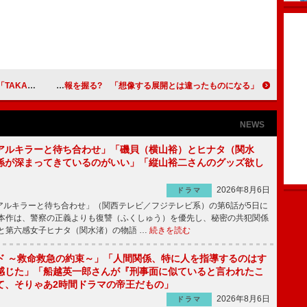
」とAKIRA
加藤夏希、エヴァ「Ｑ」の情報を握る? 「想像する展開とは違ったものになる」
NEWS
アルキラーと待ち合わせ」「磯貝（横山裕）とヒナタ（関水
係が深まってきているのがいい」「縦山裕二さんのグッズ欲し
2026年8月6日
ドラマ
ルキラーと待ち合わせ」（関西テレビ／フジテレビ系）の第6話が5日に
本作は、警察の正義よりも復讐（ふくしゅう）を優先し、秘密の共犯関係
と第六感女子ヒナタ（関水渚）の物語 …
続きを読む
ド ～救命救急の約束～」「人間関係、特に人を指導するのはす
感じた」「船越英一郎さんが『刑事面に似ていると言われたこ
て、そりゃあ2時間ドラマの帝王だもの」
2026年8月6日
ドラマ