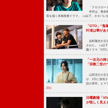
「クロスロード
本作は、救命救
長を描く本格医療ドラマ。（※以下、ネタバレ
「GTO」“
叶渚は華があ
反町隆史が主演
された。（※以
園ドラマ「GTO
「一次元の挿
「宗教二世の
山田涼介が主演
が、2日に放送
説が原作。ヒマラ
読む
日曜劇場「V
が怪しく見え