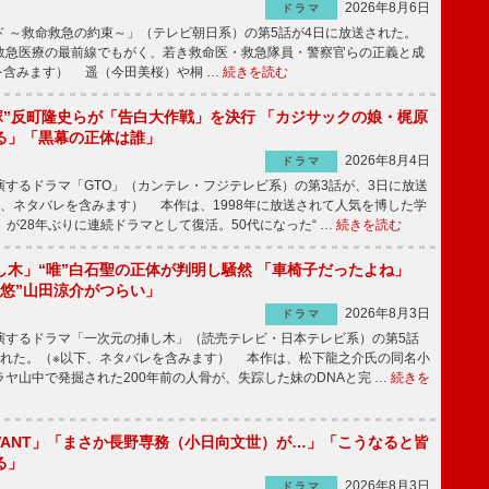
2026年8月6日
ドラマ
 ～救命救急の約束～」（テレビ朝日系）の第5話が4日に放送された。
急医療の最前線でもがく、若き救命医・救急隊員・警察官らの正義と成
を含みます） 遥（今田美桜）や桐 …
続きを読む
鬼塚”反町隆史らが「告白大作戦」を決行 「カジサックの娘・梶原
る」「黒幕の正体は誰」
2026年8月4日
ドラマ
するドラマ「GTO」（カンテレ・フジテレビ系）の第3話が、3日に放送
下、ネタバレを含みます） 本作は、1998年に放送されて人気を博した学
」が28年ぶりに連続ドラマとして復活。50代になった“ …
続きを読む
し木」“唯”白石聖の正体が判明し騒然 「車椅子だったよね」
“悠”山田涼介がつらい」
2026年8月3日
ドラマ
するドラマ「一次元の挿し木」（読売テレビ・日本テレビ系）の第5話
された。（※以下、ネタバレを含みます） 本作は、松下龍之介氏の同名小
ヤ山中で発掘された200年前の人骨が、失踪した妹のDNAと完 …
続きを
IVANT」「まさか長野専務（小日向文世）が…」「こうなると皆
る」
2026年8月3日
ドラマ