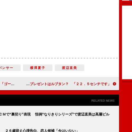
パンサー
横澤夏子
渡辺直美
出したい」
板野友美、クリスマスプレゼントはルブタン？ 「２２．５センチです」
RELATED NEWS
ＣＭで“裏切り”表現 恒例“なりきりシリーズ”で渡辺直美は高層ビル
」 ２６歳迎え心境告白、恋人候補「今はいない」