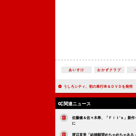
あいすけ
おかずクラブ
うしろシティ、初の単行本＆ＤＶＤを発売 「ゴールデンタイムに顔を
関連ニュース
佐藤健＆佐々木希、「Ｆｉｔ’ｓ」新作
に
渡辺直美「結婚願望めちゃめちゃある