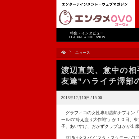
特集・インタビュー
FEATURE & INTERVIEW
ニュース
渡辺直美、意中の相
友達”ハライチ澤部
2013年12月10日 / 15:00
グラフィコの女性専用温熱ナプキン「
ールの“冷え盗り大作戦”」が１０日、
子、あいすけ、おかずクラブほかが出
渡辺は女スパイ“マタ・ヌクモール”に