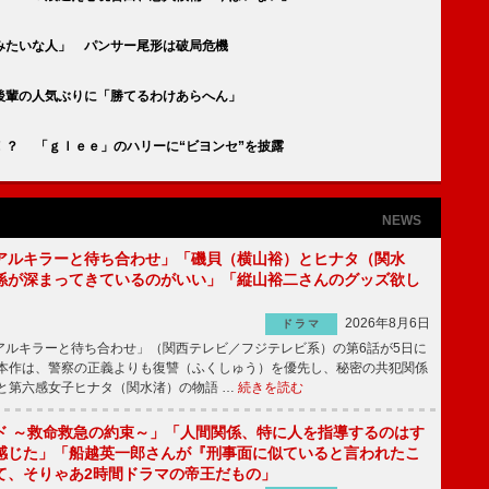
みたいな人」 パンサー尾形は破局危機
後輩の人気ぶりに「勝てるわけあらへん」
！？ 「ｇｌｅｅ」のハリーに“ビヨンセ”を披露
NEWS
アルキラーと待ち合わせ」「磯貝（横山裕）とヒナタ（関水
係が深まってきているのがいい」「縦山裕二さんのグッズ欲し
2026年8月6日
ドラマ
ルキラーと待ち合わせ」（関西テレビ／フジテレビ系）の第6話が5日に
本作は、警察の正義よりも復讐（ふくしゅう）を優先し、秘密の共犯関係
と第六感女子ヒナタ（関水渚）の物語 …
続きを読む
ド ～救命救急の約束～」「人間関係、特に人を指導するのはす
感じた」「船越英一郎さんが『刑事面に似ていると言われたこ
て、そりゃあ2時間ドラマの帝王だもの」