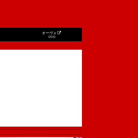
オーヴォ
OVO