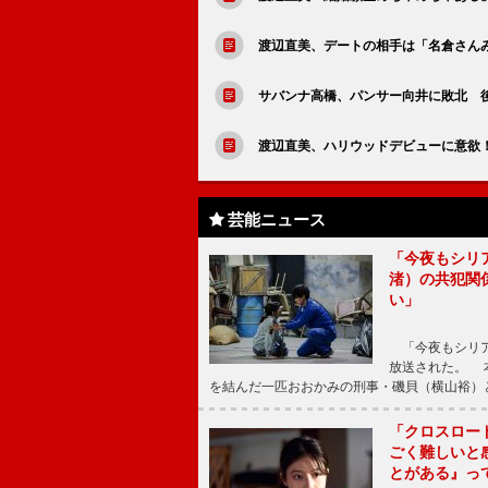
渡辺直美、デートの相手は「名倉さん
サバンナ高橋、パンサー向井に敗北 
渡辺直美、ハリウッドデビューに意欲
芸能ニュース
「今夜もシリ
渚）の共犯関
い」
「今夜もシリア
放送された。 
を結んだ一匹おおかみの刑事・磯貝（横山裕）
「クロスロー
ごく難しいと
とがある』っ