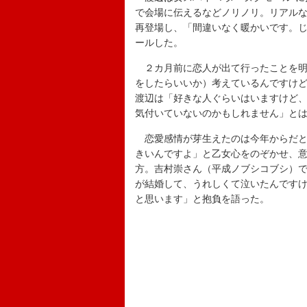
で会場に伝えるなどノリノリ。リアル
再登場し、「間違いなく暖かいです。
ールした。
２カ月前に恋人が出て行ったことを明
をしたらいいか）考えているんですけ
渡辺は「好きな人ぐらいはいますけど
気付いていないのかもしれません」と
恋愛感情が芽生えたのは今年からだと
きいんですよ」と乙女心をのぞかせ、
方。吉村崇さん（平成ノブシコブシ）
が結婚して、うれしくて泣いたんです
と思います」と抱負を語った。