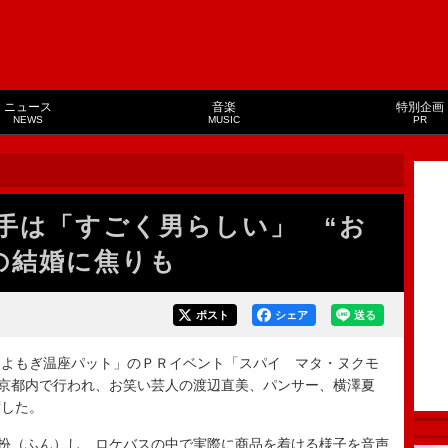
ニュース
音楽
特別企画
NEWS
MUSIC
PR
手は「すごく男らしい」 “お
の結婚に焦りも
ポスト
シェア
送る
よもぎ温座パット」のＰＲイベント「スパイ マタ・ヌクモ
東京都内で行われ、お笑い芸人の渡辺直美、パンサー、横澤夏
席した。
扮（ふん）し、ロケバスの中で実際に商品を着ける様子を音声