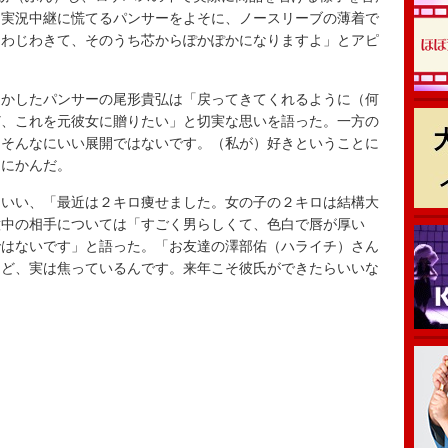
な実況中継に慌てるパンサーをよそに、ノースリーブの薄着で
じわじわきて、そのうち芯からぽかぽかになりますよ」とアピ
かしたパンサーの尾形貴弘は「戻ってきてくれるように（何
ど、これを元彼女に贈りたい」と切実な思いを語った。一方の
、そんなにいい展開ではないです。（私が）好きということに
はにかんだ。
いい、「最近は２キロ痩せました。女の子の２キロは結構大
意中の相手については「すごく男らしくて、色白で唇が厚い
ではないです」と語った。「お友達の澤部佑（ハライチ）さん
けど、実は焦っているんです。来年こそ彼氏ができたらいいな