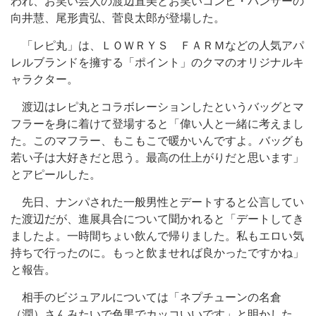
われ、お笑い芸人の渡辺直美とお笑いコンビ・パンサーの
向井慧、尾形貴弘、菅良太郎が登場した。
「レピ丸」は、ＬＯＷＲＹＳ ＦＡＲＭなどの人気アパ
レルブランドを擁する「ポイント」のクマのオリジナルキ
ャラクター。
渡辺はレピ丸とコラボレーションしたというバッグとマ
フラーを身に着けて登場すると「偉い人と一緒に考えまし
た。このマフラー、もこもこで暖かいんですよ。バッグも
若い子は大好きだと思う。最高の仕上がりだと思います」
とアピールした。
先日、ナンパされた一般男性とデートすると公言してい
た渡辺だが、進展具合について聞かれると「デートしてき
ましたよ。一時間ちょい飲んで帰りました。私もエロい気
持ちで行ったのに。もっと飲ませれば良かったですかね」
と報告。
相手のビジュアルについては「ネプチューンの名倉
（潤）さんみたいで色黒でカッコいいです」と明かした