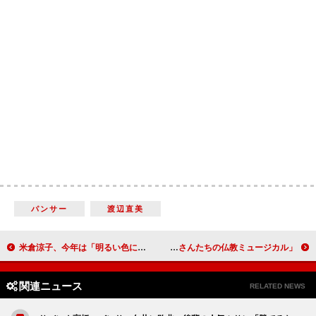
パンサー
渡辺直美
米倉涼子、今年は「明るい色にトライしたい」 ファッションショーにゲスト出演
舞台「ぶっせん」、ドラマ後から卒業までを描く 桐山漣「見どころは坊さんたちの仏教ミュージカル」
関連ニュース
RELATED NEWS