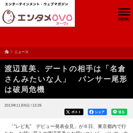
MENU
ニュース
渡辺直美、デートの相手は「名倉
さんみたいな人」 パンサー尾形
は破局危機
2013年11月6日 / 13:26
ポスト
シェア
送る
「“レピ丸” デビュー発表会見」が６日、東京都内で行