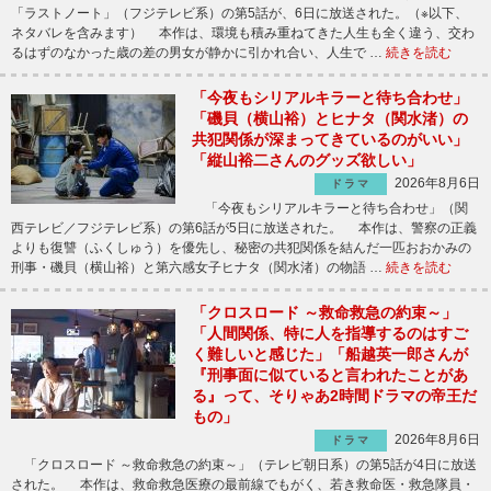
「ラストノート」（フジテレビ系）の第5話が、6日に放送された。（※以下、
ネタバレを含みます） 本作は、環境も積み重ねてきた人生も全く違う、交わ
るはずのなかった歳の差の男女が静かに引かれ合い、人生で …
続きを読む
「今夜もシリアルキラーと待ち合わせ」
「磯貝（横山裕）とヒナタ（関水渚）の
共犯関係が深まってきているのがいい」
「縦山裕二さんのグッズ欲しい」
2026年8月6日
ドラマ
「今夜もシリアルキラーと待ち合わせ」（関
西テレビ／フジテレビ系）の第6話が5日に放送された。 本作は、警察の正義
よりも復讐（ふくしゅう）を優先し、秘密の共犯関係を結んだ一匹おおかみの
刑事・磯貝（横山裕）と第六感女子ヒナタ（関水渚）の物語 …
続きを読む
「クロスロード ～救命救急の約束～」
「人間関係、特に人を指導するのはすご
く難しいと感じた」「船越英一郎さんが
『刑事面に似ていると言われたことがあ
る』って、そりゃあ2時間ドラマの帝王だ
もの」
2026年8月6日
ドラマ
「クロスロード ～救命救急の約束～」（テレビ朝日系）の第5話が4日に放送
された。 本作は、救命救急医療の最前線でもがく、若き救命医・救急隊員・