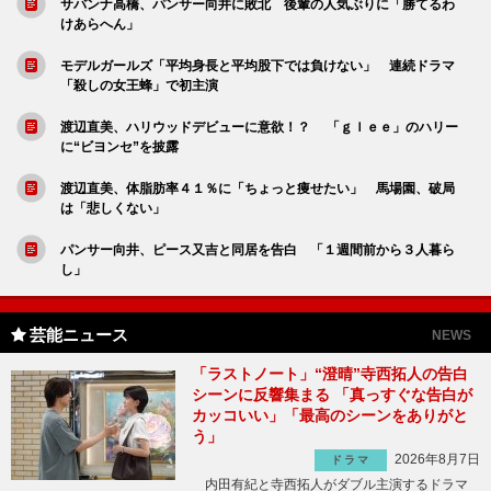
サバンナ高橋、パンサー向井に敗北 後輩の人気ぶりに「勝てるわ
けあらへん」
モデルガールズ「平均身長と平均股下では負けない」 連続ドラマ
「殺しの女王蜂」で初主演
渡辺直美、ハリウッドデビューに意欲！？ 「ｇｌｅｅ」のハリー
に“ビヨンセ”を披露
渡辺直美、体脂肪率４１％に「ちょっと痩せたい」 馬場園、破局
は「悲しくない」
パンサー向井、ピース又吉と同居を告白 「１週間前から３人暮ら
し」
芸能ニュース
NEWS
「ラストノート」“澄晴”寺西拓人の告白
シーンに反響集まる 「真っすぐな告白が
カッコいい」「最高のシーンをありがと
う」
2026年8月7日
ドラマ
内田有紀と寺西拓人がダブル主演するドラマ