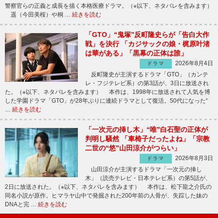
警察官らの正義と成長を描く本格医療ドラマ。（※以下、ネタバレを含みます）
遥（今田美桜）や桐 …
続きを読む
「GTO」“鬼塚”反町隆史らが「告白大作
戦」を決行 「カジサックの娘・梶原叶渚
は華がある」「黒幕の正体は誰」
2026年8月4日
ドラマ
反町隆史が主演するドラマ「GTO」（カンテ
レ・フジテレビ系）の第3話が、3日に放送され
た。（※以下、ネタバレを含みます） 本作は、1998年に放送されて人気を博
した学園ドラマ「GTO」が28年ぶりに連続ドラマとして復活。50代になった“
…
続きを読む
「一次元の挿し木」“唯”白石聖の正体が
判明し騒然 「車椅子だったよね」「宗教
二世の“悠”山田涼介がつらい」
2026年8月3日
ドラマ
山田涼介が主演するドラマ「一次元の挿し
木」（読売テレビ・日本テレビ系）の第5話が、
2日に放送された。（※以下、ネタバレを含みます） 本作は、松下龍之介氏の
同名小説が原作。ヒマラヤ山中で発掘された200年前の人骨が、失踪した妹の
DNAと完 …
続きを読む