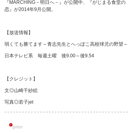
『MARCHING－明日へ－』が公開中、『がじまる食堂の
恋』が2014年9月公開。
【放送情報】
弱くても勝てます～青志先生とへっぽこ高校球児の野望～
日本テレビ系 毎週土曜 後9.00～後9.54
【クレジット】
文◎山崎千紗絵
写真◎若子jet
prev