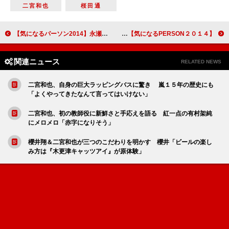
二宮和也
桜田通
【気になるパーソン2014】永瀬匡 ドラマ「ブラック・プレジデント」
【気になるPERSON２０１４】小芝風花 ドラマ「GTO」
関連ニュース
RELATED NEWS
二宮和也、自身の巨大ラッピングバスに驚き 嵐１５年の歴史にも
「よくやってきたなんて言ってはいけない」
二宮和也、初の教師役に新鮮さと手応えを語る 紅一点の有村架純
にメロメロ「赤字になりそう」
櫻井翔＆二宮和也が三つのこだわりを明かす 櫻井「ビールの楽し
み方は『木更津キャッツアイ』が原体験」