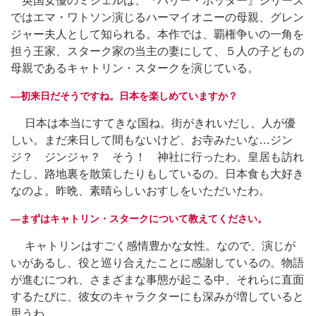
英国女優のミシェルは、『ハリー・ポッター』シリーズ
ではエマ・ワトソン演じるハーマイオニーの母親、グレン
ジャー夫人として知られる。本作では、覇権争いの一角を
担う王家、スターク家の当主の妻にして、５人の子どもの
母親であるキャトリン・スタークを演じている。
―初来日だそうですね。日本を楽しめていますか？
日本は本当にすてきな国ね。街がきれいだし、人が優
しい。まだ来日して間もないけど、お寺みたいな…ジン
ジ？ ジンジャ？ そう！ 神社に行ったわ。皇居も訪れ
たし、路地裏を散策したりもしているの。日本食も大好き
なのよ。昨晩、素晴らしいおすしをいただいたわ。
―まずはキャトリン・スタークについて教えてください。
キャトリンはすごく感情豊かな女性。なので、演じが
いがあるし、役と巡り合えたことに感謝しているの。物語
が進むにつれ、さまざまな事態が起こる中、それらに直面
するたびに、彼女のキャラクターにも深みが増していると
思うわ。