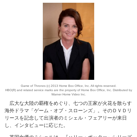
Game of Thrones (c) 2013 Home Box Office, Inc. All rights reserved.
HBO(R) and related service marks are the property of Home Box Office, Inc. Distributed by
Warner Home Video Inc.
広大な大陸の覇権をめぐり、七つの王家が火花を散らす
海外ドラマ「ゲーム・オブ・スローンズ」。そのＤＶＤリ
リースを記念して出演者のミシェル・フェアリーが来日
し、インタビューに応じた。