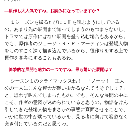
―原作も大人気ですね。お読みになっていますか？
１シーズンを撮るたびに１冊を読むようにしている
の。あまり先の展開まで知ってしまうのもつまらないし、
ドラマでは原作にはない展開を盛り込む場合もあるから。
でも、原作者のジョージ・Ｒ・Ｒ・マーティンは登場人物
をものすごく深く描き込んでいるから、役作りをする上で
原作を参考にすることもあるわ。
―衝撃的な展開も魅力の一つですね。最も驚いた展開は？
シーズン１のクライマックスね！ 「ノーッ！ 主人
公の一人にこんな運命が襲い掛かるなんてうそでしょ!?」
と、思わず叫んでしまったもの。でも、そんな展開の中に
こそ、作者の意図が込められていると思うの。物語をけん
引してきた登場人物をまさかの事態に直面させることで、
いかに世の中が腐っているかを、見る者に向けて容赦なく
突き付けているのだと思うわ。