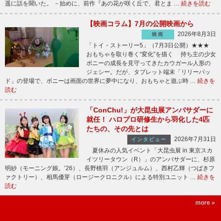
遥に話を聞いた。 －始めに、前作『あの花が咲く丘で、君とま …
続きを読む
【映画コラム】7月の公開映画から
2026年8月3日
映画
「トイ・ストーリー5」（7月3日公開）★★★
おもちゃを取り巻く“変化”を描く 持ち主の少女
ボニーの成長を見守ってきたカウガール人形の
ジェシー。だが、タブレット端末「リリーパッ
ド」の登場で、ボニーは画面の世界に夢中になり、おもちゃと遊ぶ時 …
続きを
読む
「ConChu!」が大昆虫展アンバサダーに
就任！ ハロプロ研修生から羽化した4匹
たちの、その先とは
2026年7月31日
インタビュー
夏休みの人気イベント「大昆虫展 in 東京スカ
イツリータウン（R）」のアンバサダーに、杉原
明紗（モーニング娘。’26）、長野桃羽（アンジュルム）、西村乙輝（つばきフ
ァクトリー）、相馬優芽（ロージークロニクル）による特別ユニット …
続きを
読む
more »