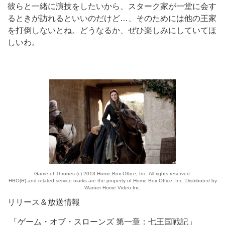
彼らと一緒に演技をしたいから、スターク家が一堂に会す
るときが訪れるといいのだけど…、そのためには他の王家
を打倒しないとね。どうなるか、ぜひ楽しみにしていてほ
しいわ。
Game of Thrones (c) 2013 Home Box Office, Inc. All rights reserved.
HBO(R) and related service marks are the property of Home Box Office, Inc. Distributed by
Warner Home Video Inc.
リリース＆放送情報
「ゲーム・オブ・スローンズ 第一章：七王国戦記」