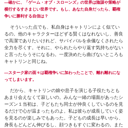
―確かに、「ゲーム・オブ・スローンズ」の世界は陰謀や策略が
横行するすさまじい世界です。もし、あなた自身だったら、覇権
争いに勝利する自信は？
そういった点でも、私自身はキャトリンによく似てい
るの。他のキャラクターほどずる賢くはなれないし、善良
で高潔でありたいけれど、サバイバルを余儀なくされたら
全力を尽くす。それに、やられたらやり返す気持ちがない
と言ったらうそになるわ。一度決めたら曲げないところも
キャトリンと同じね。
―スターク家の面々は覇権争いに加わったことで、離れ離れにな
ってしまいます。
だから、キャトリンの娘や息子を演じる子役たちとも
あまり会えなくて寂しいの。みんな一緒の場面があったシ
ーズン１当初は、子どもたち同士が仲良くしているのを見
るだけで心が温まったものよ。私は彼らが成長していく姿
を見るのが楽しみでもあった。子どもの成長は早いから、
身長もどんどん伸びるし、顔つきもすぐに変わるの。また