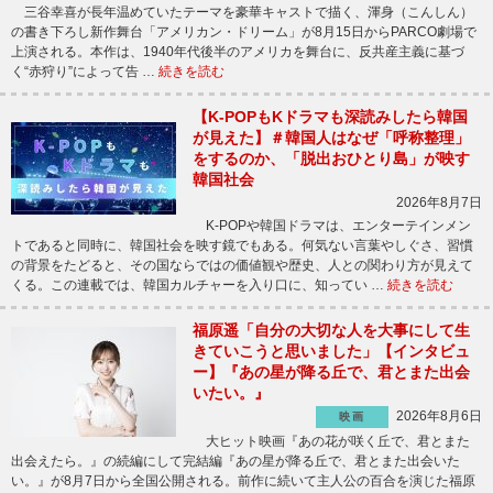
三谷幸喜が長年温めていたテーマを豪華キャストで描く、渾身（こんしん）
の書き下ろし新作舞台「アメリカン・ドリーム」が8月15日からPARCO劇場で
上演される。本作は、1940年代後半のアメリカを舞台に、反共産主義に基づ
く“赤狩り”によって告 …
続きを読む
【K-POPもKドラマも深読みしたら韓国
が見えた】＃韓国人はなぜ「呼称整理」
をするのか、「脱出おひとり島」が映す
韓国社会
2026年8月7日
K-POPや韓国ドラマは、エンターテインメン
トであると同時に、韓国社会を映す鏡でもある。何気ない言葉やしぐさ、習慣
の背景をたどると、その国ならではの価値観や歴史、人との関わり方が見えて
くる。この連載では、韓国カルチャーを入り口に、知ってい …
続きを読む
福原遥「自分の大切な人を大事にして生
きていこうと思いました」【インタビュ
ー】『あの星が降る丘で、君とまた出会
いたい。』
2026年8月6日
映画
大ヒット映画『あの花が咲く丘で、君とまた
出会えたら。』の続編にして完結編『あの星が降る丘で、君とまた出会いた
い。』が8月7日から全国公開される。前作に続いて主人公の百合を演じた福原