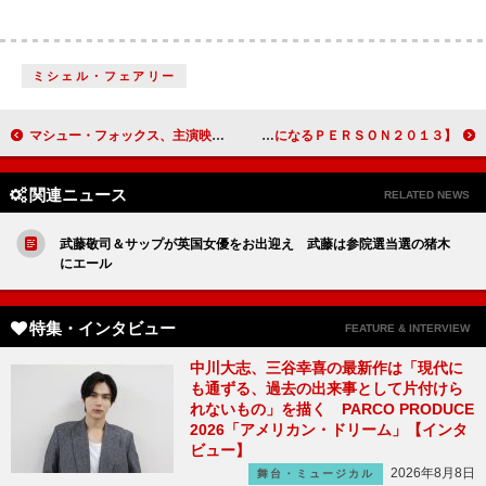
ミシェル・フェアリー
マシュー・フォックス、主演映画『終戦のエンペラー』を語る 「映画の持つ凝縮された緊張感がたまらない」
【気になるＰＥＲＳＯＮ２０１３】竜星涼 ドラマ「獣電戦隊キョウリュウジャー」
関連ニュース
RELATED NEWS
武藤敬司＆サップが英国女優をお出迎え 武藤は参院選当選の猪木
にエール
特集・インタビュー
FEATURE & INTERVIEW
中川大志、三谷幸喜の最新作は「現代に
も通ずる、過去の出来事として片付けら
れないもの」を描く PARCO PRODUCE
2026「アメリカン・ドリーム」【インタ
ビュー】
2026年8月8日
舞台・ミュージカル