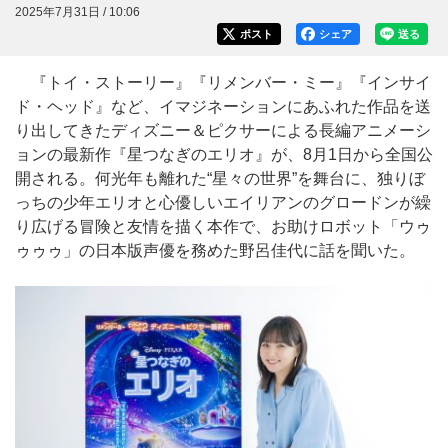
2025年7月31日 / 10:06
ポスト
シェア
送る
『トイ・ストーリー』『リメンバー・ミー』『インサイ
ド・ヘッド』など、イマジネーションにあふれた作品を送
り出してきたディズニー＆ピクサーによる長編アニメーシ
ョンの最新作『星つなぎのエリオ』が、8月1日から全国公
開される。何光年も離れた“星々の世界”を舞台に、独りぼ
っちの少年エリオと心優しいエイリアンのグロードンが繰
り広げる冒険と友情を描く本作で、お助けロボット「ウゥ
ゥゥゥ」の日本版声優を務めた野呂佳代に話を聞いた。