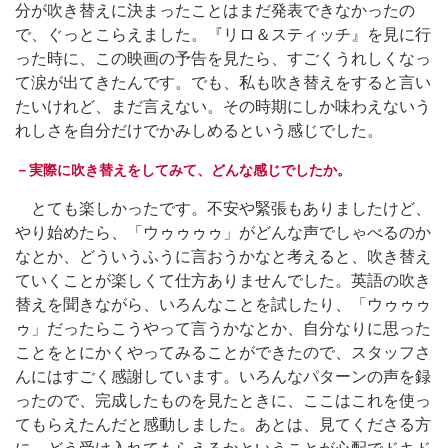
分が吹き替えに決まったことはまだ発表できなかったの
で、ぐっとこらえました。『リロ＆スティッチ』を見に行
った時に、この映画の予告を見たら、すごくうれしくなっ
て涙が出てきたんです。でも、私も吹き替えをすると言い
たいけれど、まだ言えない。その時期にしか味わえないう
れしさを自分だけでかみしめるという感じでした。
－実際に吹き替えをしてみて、どんな感じでしたか。
とても楽しかったです。不安や緊張もありましたけど、
やり始めたら、「ウゥゥゥゥ」がどんな声でしゃべるのか
なとか、どういうふうに言おうかなと考えると、吹き替え
ていくことが楽しくて仕方ありませんでした。英語の吹き
替えを聞きながら、いろんなことを試したり、「ウゥゥゥ
ゥ」だったらこうやって言うかなとか、自分なりに思った
ことをとにかくやってみることができたので、スタッフさ
んにはすごく感謝しています。いろんなパターンの声を録
ったので、完成したものを見たときに、ここはこれを使っ
てもらえたんだと感動しました。あとは、見てくださる方