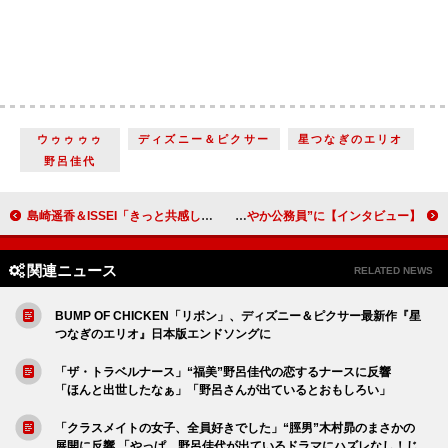
ウゥゥゥゥ
ディズニー＆ピクサー
星つなぎのエリオ
野呂佳代
島崎遥香＆ISSEI「きっと共感していただける人がたくさんいる」 ドラマ「もしも世界に『レンアイ』がなかったら」で初共演【インタビュー】
23歳の大西流星「大人になってきたなと実感」 若手事務官役で“ザ・さわやか公務員”に【インタビュー】
関連ニュース
RELATED NEWS
BUMP OF CHICKEN「リボン」、ディズニー＆ピクサー最新作『星
つなぎのエリオ』日本版エンドソングに
「ザ・トラベルナース」“福美”野呂佳代の恋するナースに反響
「ほんと出世したなぁ」「野呂さんが出ているとおもしろい」
「クラスメイトの女子、全員好きでした」“脛男”木村昴のまさかの
展開に反響 「やっぱ、野呂佳代が出ているドラマにハズレなし！じ