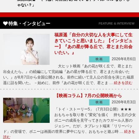
ゃない？」
特集・インタビュー
FEATURE & INTERVIEW
福原遥「自分の大切な人を大事にして生
きていこうと思いました」【インタビュ
ー】『あの星が降る丘で、君とまた出会
いたい。』
2026年8月6日
映画
大ヒット映画『あの花が咲く丘で、君とまた
出会えたら。』の続編にして完結編『あの星が降る丘で、君とまた出会いた
い。』が8月7日から全国公開される。前作に続いて主人公の百合を演じた福原
遥に話を聞いた。 －始めに、前作『あの花が咲く丘で、君とま …
続きを読む
【映画コラム】7月の公開映画から
2026年8月3日
映画
「トイ・ストーリー5」（7月3日公開）★★★
おもちゃを取り巻く“変化”を描く 持ち主の少女
ボニーの成長を見守ってきたカウガール人形の
ジェシー。だが、タブレット端末「リリーパッ
ド」の登場で、ボニーは画面の世界に夢中になり、おもちゃと遊ぶ時 …
続きを
読む