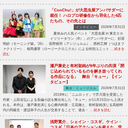
「ConChu!」が大昆虫展アンバサダーに
就任！ ハロプロ研修生から羽化した4匹
たちの、その先とは
2026年7月31日
インタビュー
夏休みの人気イベント「大昆虫展 in 東京スカ
イツリータウン（R）」のアンバサダーに、杉原
明紗（モーニング娘。’26）、長野桃羽（アンジュルム）、西村乙輝（つばきフ
ァクトリー）、相馬優芽（ロージークロニクル）による特別ユニット …
続きを
読む
瀬戸康史と有村架純が9年ぶりの共演「閉
じ込められているものを解き放ってくれ
る作品になる」 舞台「キュー」【イン
タビュー】
2026年7月31日
舞台・ミュージカル
2019年に「ニムロッド」で芥川賞を受賞した
作家・上田岳弘による長編小説を舞台化した「キュー」が11月15日から上演さ
れる。本作は、瀬戸康史演じる心療内科医・立花徹と、有村架純演じる高校時
代の同級生・渡辺恭子の人生が交差することで、過去・ …
続きを読む
浅野寛介、シェイン・コスギ、ケイン・
コスギ「日本のアクションを超えた、世