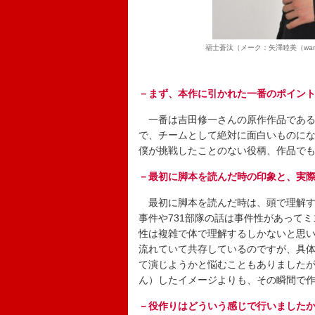
福士蒼汰（メーク：矢澤睦美（wani
－まず、本作に引かれた一番のポイン
一番は吉田修一さんの原作作品である
で、チームとして絶対に面白いものに
僕が挑戦したことのない役柄、作品で
－最初に脚本を読んだ時の印象と、実
最初に脚本を読んだ時は、頭で理解す
事件や731部隊の話は事件性があって
性は複雑で体で理解するしかないと思い
流れていて共存しているのですが、具
て演じようかと悩むこともありました
ん）したイメージよりも、その瞬間で
－役作りはどういう感じで行いました