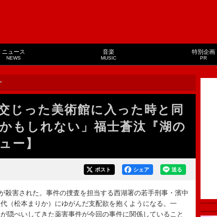
ニュース
音楽
特別企画
NEWS
MUSIC
PR
ー
交じった美術館に入った時と同
かもしれない」福士蒼汰『湖の
ュー】
ポスト
シェア
送る
が殺害された。事件の捜査を担当する西湖署の若手刑事・濱中
佳代（松本まりか）にゆがんだ支配欲を抱くようになる。一
署が隠ぺいしてきた薬害事件が今回の事件に関係していること