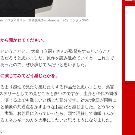
）／スタイリスト：髙橋美咲(Sadalsuud)） （C）エンタメOVO
トから聞かせてください。
ということと、 大森（立嗣）さんが監督をするということ
なるだろうと思いました。原作を読み進めていくと、これまで
もあったので、ぜひ演じてみたいと思いました。
際に演じてみてどう感じたかを。
るより感性で見たり感じたりする作品だと思いました。薬害
ミステリーとしての見どころも多いのですが、圭介と佳代の関係
、演じる上でも難しいと感じた部分です。2つの物語が同時に
体と抽象の共通点を探すようなお話だと感じました。どうやっ
が、実際、お芝居に入っていったら、頭で理解して俯瞰（ふか
作るエネルギーの方を大事にしたいと思うようになりました。
か。