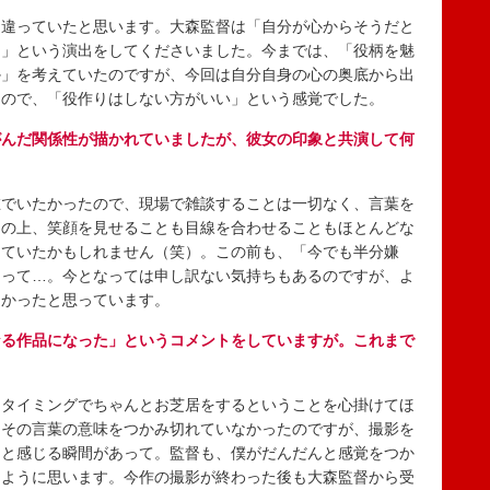
違っていたと思います。大森監督は「自分が心からそうだと
て」という演出をしてくださいました。今までは、「役柄を魅
か」を考えていたのですが、今回は自分自身の心の奥底から出
たので、「役作りはしない方がいい」という感覚でした。
がんだ関係性が描かれていましたが、彼女の印象と共演して何
でいたかったので、現場で雑談することは一切なく、言葉を
その上、笑顔を見せることも目線を合わせることもほとんどな
えていたかもしれません（笑）。この前も、「今でも半分嫌
まって…。今となっては申し訳ない気持ちもあるのですが、よ
なかったと思っています。
なる作品になった」というコメントをしていますが。これまで
タイミングでちゃんとお芝居をするということを心掛けてほ
はその言葉の意味をつかみ切れていなかったのですが、撮影を
」と感じる瞬間があって。監督も、僕がだんだんと感覚をつか
たように思います。今作の撮影が終わった後も大森監督から受