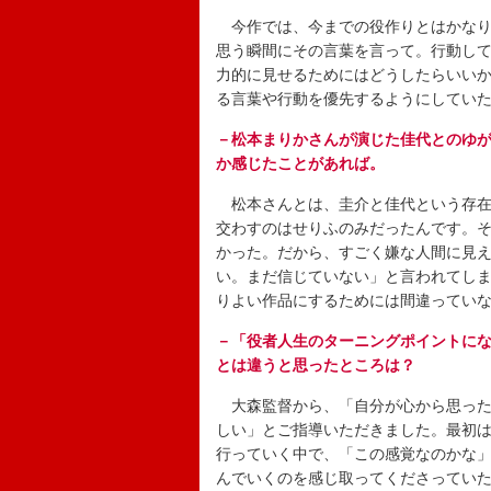
今作では、今までの役作りとはかなり
思う瞬間にその言葉を言って。行動し
力的に見せるためにはどうしたらいい
る言葉や行動を優先するようにしてい
－松本まりかさんが演じた佳代とのゆ
か感じたことがあれば。
松本さんとは、圭介と佳代という存在
交わすのはせりふのみだったんです。
かった。だから、すごく嫌な人間に見
い。まだ信じていない」と言われてし
りよい作品にするためには間違ってい
－「役者人生のターニングポイントに
とは違うと思ったところは？
大森監督から、「自分が心から思った
しい」とご指導いただきました。最初
行っていく中で、「この感覚なのかな
んでいくのを感じ取ってくださってい