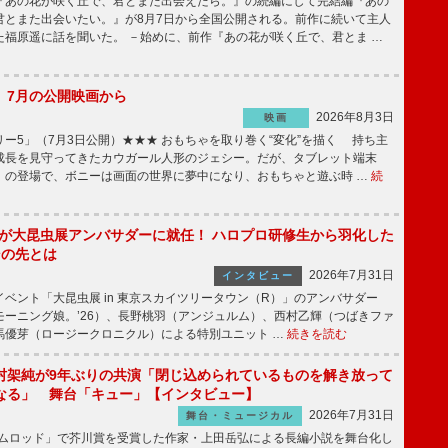
あの花が咲く丘で、君とまた出会えたら。』の続編にして完結編『あの
君とまた出会いたい。』が8月7日から全国公開される。前作に続いて主人
た福原遥に話を聞いた。 －始めに、前作『あの花が咲く丘で、君とま …
】7月の公開映画から
2026年8月3日
映画
ー5」（7月3日公開）★★★ おもちゃを取り巻く“変化”を描く 持ち主
成長を見守ってきたカウガール人形のジェシー。だが、タブレット端末
」の登場で、ボニーは画面の世界に夢中になり、おもちゃと遊ぶ時 …
続
!」が大昆虫展アンバサダーに就任！ ハロプロ研修生から羽化した
その先とは
2026年7月31日
インタビュー
ベント「大昆虫展 in 東京スカイツリータウン（R）」のアンバサダー
モーニング娘。’26）、長野桃羽（アンジュルム）、西村乙輝（つばきファ
馬優芽（ロージークロニクル）による特別ユニット …
続きを読む
村架純が9年ぶりの共演「閉じ込められているものを解き放って
なる」 舞台「キュー」【インタビュー】
2026年7月31日
舞台・ミュージカル
ニムロッド」で芥川賞を受賞した作家・上田岳弘による長編小説を舞台化し