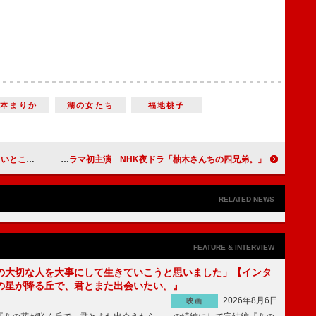
松本まりか
湖の女たち
福地桃子
ろ”【インタビュー】
藤原大祐「寝る前に毎日15分、ほっこりしてもらえたら」注目の若手俳優がテレビドラマ初主演 NHK夜ドラ「柚木さんちの四兄弟。」
RELATED NEWS
FEATURE & INTERVIEW
の大切な人を大事にして生きていこうと思いました」【インタ
の星が降る丘で、君とまた出会いたい。』
2026年8月6日
映画