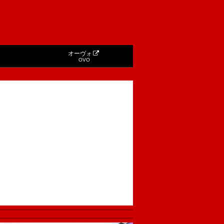
オーヴォ
OVO