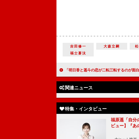
吉田修一
大森立嗣
福士蒼汰
「明日香と遥斗の恋が二転三転するのが面白いところです」 ドラマ「366日」狩野雄太プロデューサーが語る“今後の見どこ
関連ニュース
特集・インタビュー
福原遥「自分
ビュー】『あ