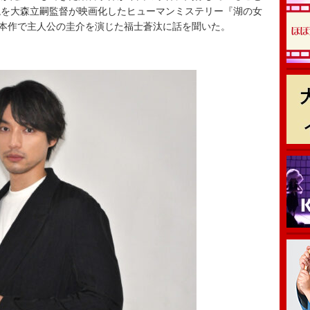
説を大森立嗣監督が映画化したヒューマンミステリー『湖の女
。本作で主人公の圭介を演じた福士蒼汰に話を聞いた。