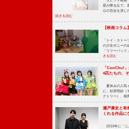
大ヒット映画『
星が降る丘で、
公の百合を演じ
続きを読む
【映画コラム
「トイ・ストーリ
の少女ボニーの
「リリーパッド
きを読む
「ConChu
4匹たちの、
夏休みの人気イ
に、杉原明紗（
クトリー）、相
瀬戸康史と有
くれる作品に
2019年に「