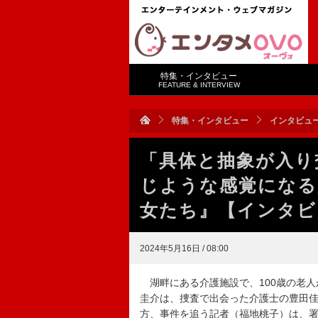
特集・インタビュー
FEATURE & INTERVIEW
特集・インタビュー
インタビュ
「具体と抽象が入り
じような感覚になる
女たち』【インタビ
2024年5月16日 / 08:00
湖畔にある介護施設で、100歳の老人
圭介は、捜査で出会った介護士の豊田
方、事件を追う記者（福地桃子）は、