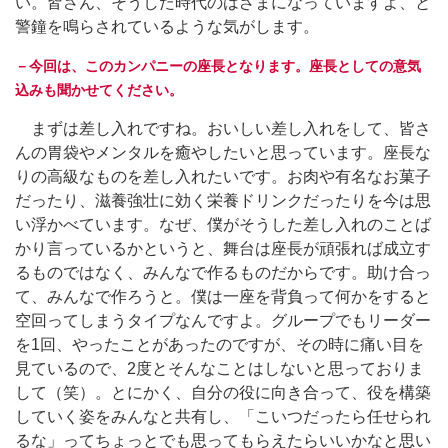
い。皆さん、そうした時代のはざまになっていますよ、と
警鐘を鳴らされているような気がします。
－今回は、このカンパニーの座長となります。座長としての意気
込みも聞かせてください。
まずは差し入れですね。おいしい差し入れをして、皆さ
んの胃袋やメンタルを癒やしたいと思っています。座長な
りの高級なものを差し入れたいです。お肉や有名なお菓子
だったり、滋養強壮に効く栄養ドリンクだったりを今は思
い浮かべています。なぜ、僕がそうした差し入れのことば
かり言っているかというと、舞台は座長が頑張れば成立す
るものではなく、みんなで作るものだからです。助け合っ
て、みんなで作ろうと。僕は一座を背負って何かをすると
空回ってしまうタイプなんですよ。グループでもリーダー
を1回、やったことがあったのですが、その時に痛い目を
見ているので、2度とそんなことはしないと思っておりま
して（笑）。とにかく、自分の役に向き合って、役を構築
していく姿をみんなと共有し、「こいつだったら任せられ
るな」ってちょっとでも思ってもらえたらいいかなと思い