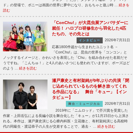
ド」の登場で、ボニーは画面の世界に夢中になり、おもちゃと遊ぶ時 …
続きを
読む
「ConChu!」が大昆虫展アンバサダーに
就任！ ハロプロ研修生から羽化した4匹
たちの、その先とは
2026年7月31日
インタビュー
応募1800件超から生まれたユニット名 －
「ConChu!」は、昆虫の世界を「コンコン」と
ノックするイメージと、かわいさを表現した「Chu」を組み合わせた名前だそ
うですね。「こんちゅ！」と4人のあいさつにも使われていますが、ポーズはど
のよう …
続きを読む
瀬戸康史と有村架純が9年ぶりの共演「閉
じ込められているものを解き放ってくれ
る作品になる」 舞台「キュー」【イン
タビュー】
2026年7月31日
舞台・ミュージカル
2019年に「ニムロッド」で芥川賞を受賞した
作家・上田岳弘による長編小説を舞台化した「キュー」が11月15日から上演さ
れる。本作は、瀬戸康史演じる心療内科医・立花徹と、有村架純演じる高校時
代の同級生・渡辺恭子の人生が交差することで、過去・ …
続きを読む