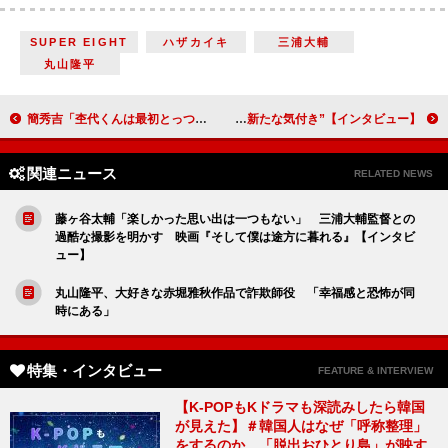
SUPER EIGHT
ハザカイキ
三浦大輔
丸山隆平
簡秀吉「杢代くんは最初とっつきにくい印象だった」杢代和人「簡さんがこんなに面白い人だったとは」 仮面ライダー2人が集大成対談「仮面ライダーギーツ ジャマト・アウェイキング」【インタビュー】
森山直太朗、「なぜ人間は歌を奏でるのか。人間の根源的なものに迫る旅になった」 ニュージーランドの先住民マオリとの出会いで得た“新たな気付き”【インタビュー】
関連ニュース
RELATED NEWS
藤ヶ谷太輔「楽しかった思い出は一つもない」 三浦大輔監督との
過酷な撮影を明かす 映画『そして僕は途方に暮れる』【インタビ
ュー】
丸山隆平、大好きな赤堀雅秋作品で詐欺師役 「幸福感と恐怖が同
時にある」
特集・インタビュー
FEATURE & INTERVIEW
【K-POPもKドラマも深読みしたら韓国
が見えた】＃韓国人はなぜ「呼称整理」
をするのか、「脱出おひとり島」が映す