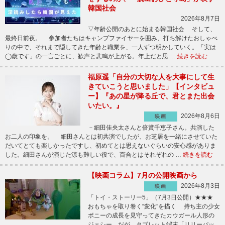
韓国社会
2026年8月7日
▽年齢公開のあとに始まる韓国社会 そして、
最終日前夜。 参加者たちはキャンプファイヤーを囲み、打ち解けたおしゃべ
りの中で、それまで隠してきた年齢と職業を、一人ずつ明かしていく。「実は
◯歳です」の一言ごとに、歓声と悲鳴が上がる。年上だと思 …
続きを読む
福原遥「自分の大切な人を大事にして生
きていこうと思いました」【インタビュ
ー】『あの星が降る丘で、君とまた出会
いたい。』
2026年8月6日
映画
－細田佳央太さんと倍賞千恵子さん。共演した
お二人の印象を。 細田さんとは初共演でしたが、お芝居を一緒にさせていた
だいてとても楽しかったですし、初めてとは思えないぐらいの安心感がありま
した。細田さんが演じた涼も難しい役で、百合とはそれぞれの …
続きを読む
【映画コラム】7月の公開映画から
2026年8月3日
映画
「トイ・ストーリー5」（7月3日公開）★★★
おもちゃを取り巻く“変化”を描く 持ち主の少女
ボニーの成長を見守ってきたカウガール人形の
ジェシー。だが、タブレット端末「リリーパッ