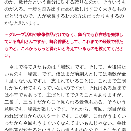
のか、赦せたという自分に対する誇りなのか、そういうも
のが入る。一歩を踏み出すための赦しはすごく大きなもの
だと思うので、人が成長する1つの方法だったりもするの
かなと思います。
－グループ活動や映像作品だけでなく、舞台でも存在感を発揮し
ている丸山さんですが、舞台俳優として、これまでの経験で得た
ものと、これからもっと得たいと考えているものを教えてくださ
い。
今まで得てきたものは「場数」です。そして、今後得た
いものも「場数」です。僕はまだ演劇人としては場数が全
く足りないんですよ。恵まれていることに、これまで主演
しかやらせてもらっていないのですが、それはある意味で
は不幸でもあって。主演としてできることもありますが、
二番手、三番手だからこそ見られる景色もある。そういう
意味でも、場数が欲しいです。それから、毎回、演目が変
わればゼロからのスタートです。この間、これがうまくい
ったから今回もうまくいくなんて甘いもんじゃない。会社
や部署が変わるというくらい違うものなので、とにかく場