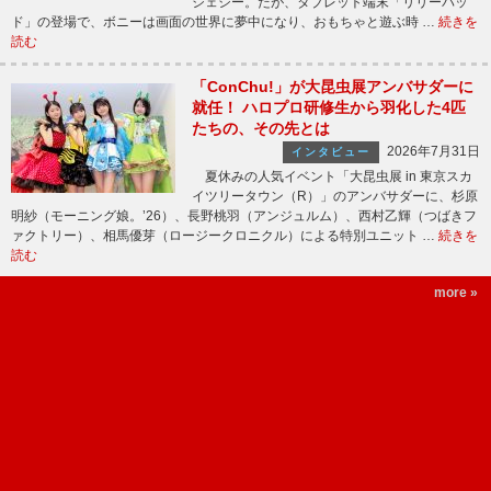
ジェシー。だが、タブレット端末「リリーパッ
ド」の登場で、ボニーは画面の世界に夢中になり、おもちゃと遊ぶ時 …
続きを
読む
「ConChu!」が大昆虫展アンバサダーに
就任！ ハロプロ研修生から羽化した4匹
たちの、その先とは
2026年7月31日
インタビュー
夏休みの人気イベント「大昆虫展 in 東京スカ
イツリータウン（R）」のアンバサダーに、杉原
明紗（モーニング娘。’26）、長野桃羽（アンジュルム）、西村乙輝（つばきフ
ァクトリー）、相馬優芽（ロージークロニクル）による特別ユニット …
続きを
読む
more »