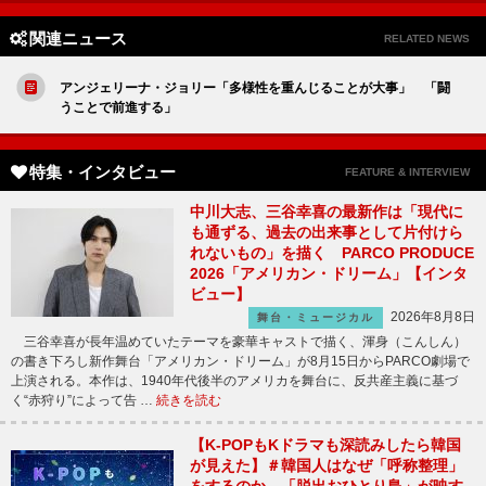
関連ニュース
RELATED NEWS
アンジェリーナ・ジョリー「多様性を重んじることが大事」 「闘
うことで前進する」
特集・インタビュー
FEATURE & INTERVIEW
中川大志、三谷幸喜の最新作は「現代に
も通ずる、過去の出来事として片付けら
れないもの」を描く PARCO PRODUCE
2026「アメリカン・ドリーム」【インタ
ビュー】
2026年8月8日
舞台・ミュージカル
三谷幸喜が長年温めていたテーマを豪華キャストで描く、渾身（こんしん）
の書き下ろし新作舞台「アメリカン・ドリーム」が8月15日からPARCO劇場で
上演される。本作は、1940年代後半のアメリカを舞台に、反共産主義に基づ
く“赤狩り”によって告 …
続きを読む
【K-POPもKドラマも深読みしたら韓国
が見えた】＃韓国人はなぜ「呼称整理」
をするのか、「脱出おひとり島」が映す