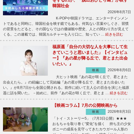
韓国社会
2026年8月7日
K-POPや韓国ドラマは、エンターテインメン
トであると同時に、韓国社会を映す鏡でもある。何気ない言葉やしぐさ、習慣
の背景をたどると、その国ならではの価値観や歴史、人との関わり方が見えて
くる。この連載では、韓国カルチャーを入り口に、知ってい …
続きを読む
福原遥「自分の大切な人を大事にして生
きていこうと思いました」【インタビュ
ー】『あの星が降る丘で、君とまた出会
いたい。』
2026年8月6日
映画
大ヒット映画『あの花が咲く丘で、君とまた
出会えたら。』の続編にして完結編『あの星が降る丘で、君とまた出会いた
い。』が8月7日から全国公開される。前作に続いて主人公の百合を演じた福原
遥に話を聞いた。 －始めに、前作『あの花が咲く丘で、君とま …
続きを読む
【映画コラム】7月の公開映画から
2026年8月3日
映画
「トイ・ストーリー5」（7月3日公開）★★★
おもちゃを取り巻く“変化”を描く 持ち主の少女
ボニーの成長を見守ってきたカウガール人形の