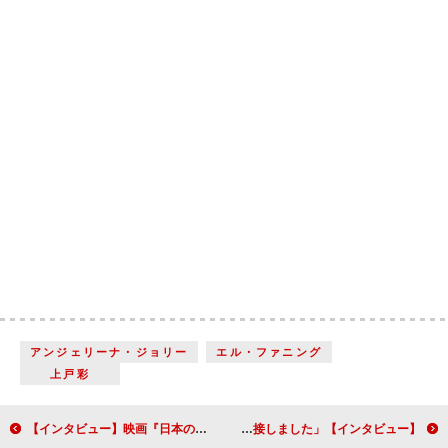
アンジェリーナ・ジョリー
エル・ファニング
上戸彩
【インタビュー】映画『日本の娘』デジタル復元版 森崎ウィン 日本とミャンマーの懸け橋になるべく「僕自身も頑張らなければいけないと使命感に駆られています」
【インタビュー】映画『駅までの道をおしえて』新津ちせ「『オーディションに受かった』と聞いたときは、頭が真っ白でした」笈田ヨシ「『子役だから』と特別なことはなく、一緒に仕事をする相手として接しました」