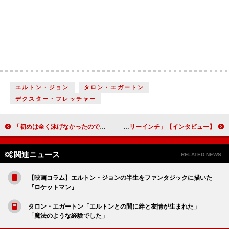
エルトン・ジョン
タロン・エガートン
デクスター・フレッチャー
「初めは全く泳げなかったので、用意された分の３倍ぐらい個人で水泳の練習をしました」大東駿介（鶴田義行）【「いだてん～東京オリムピック噺（ばなし）～」インタビュー】
【インタビュー】「ヘドウィグ・アンド・アングリーインチ」浦井健治「稽古場は女子高！タピ活中です」
関連ニュース
RELATED NEWS
【映画コラム】エルトン・ジョンの半生をファンタジックに描いた
『ロケットマン』
タロン・エガートン「エルトンとの間に絆と友情が生まれた」
「魔法のような経験でした」