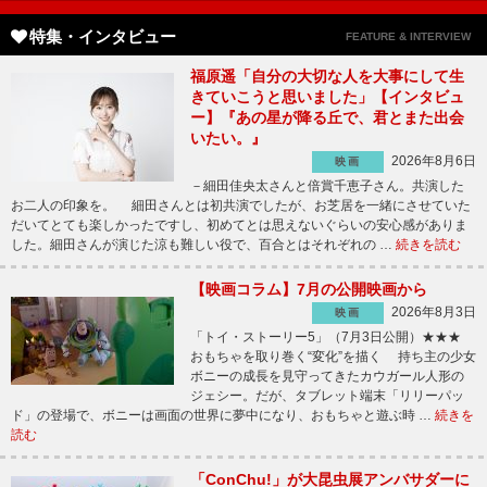
特集・インタビュー
FEATURE & INTERVIEW
福原遥「自分の大切な人を大事にして生
きていこうと思いました」【インタビュ
ー】『あの星が降る丘で、君とまた出会
いたい。』
2026年8月6日
映画
－細田佳央太さんと倍賞千恵子さん。共演した
お二人の印象を。 細田さんとは初共演でしたが、お芝居を一緒にさせていた
だいてとても楽しかったですし、初めてとは思えないぐらいの安心感がありま
した。細田さんが演じた涼も難しい役で、百合とはそれぞれの …
続きを読む
【映画コラム】7月の公開映画から
2026年8月3日
映画
「トイ・ストーリー5」（7月3日公開）★★★
おもちゃを取り巻く“変化”を描く 持ち主の少女
ボニーの成長を見守ってきたカウガール人形の
ジェシー。だが、タブレット端末「リリーパッ
ド」の登場で、ボニーは画面の世界に夢中になり、おもちゃと遊ぶ時 …
続きを
読む
「ConChu!」が大昆虫展アンバサダーに