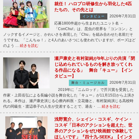
就任！ ハロプロ研修生から羽化した4匹
たちの、その先とは
2026年7月31日
インタビュー
応募1800件超から生まれたユニット名 －
「ConChu!」は、昆虫の世界を「コンコン」と
ノックするイメージと、かわいさを表現した「Chu」を組み合わせた名前だそ
うですね。「こんちゅ！」と4人のあいさつにも使われていますが、ポーズはど
のよう …
続きを読む
瀬戸康史と有村架純が9年ぶりの共演「閉
じ込められているものを解き放ってくれ
る作品になる」 舞台「キュー」【イン
タビュー】
2026年7月31日
舞台・ミュージカル
2019年に「ニムロッド」で芥川賞を受賞した
作家・上田岳弘による長編小説を舞台化した「キュー」が11月15日から上演さ
れる。本作は、瀬戸康史演じる心療内科医・立花徹と、有村架純演じる高校時
代の同級生・渡辺恭子の人生が交差することで、過去・ …
続きを読む
浅野寛介、シェイン・コスギ、ケイン・
コスギ「日本のアクションを超えた、世
界のアクションをぜひ映画館で体験して
ほしいです」『四十九-SEEK』【インタ