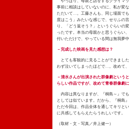
やっぱり、母親と話をするクライマッ
事前に相談はしていないのに、私が変
ただいて…。工藤さんも、同じ場面で
度はこう」みたいな感じで、せりふの
り、「どう返そう？」というぐらいの
ったです。本当の母親かと思うぐらい
付いただけで、やっている間は無我夢
－完成した映画を見た感想は？
とても客観的に見ることができました
わず泣いてしまったほどで…。改めて
－清水さんが出演された群像劇という
らしい作品ですが、改めて青春群像劇
内容は異なりますが、『桐島～』でも
としては似ています。だから、『桐島
ただ今回は、作品全体を通してキリと
に共感してもらえたらうれしいです。
（取材・文・写真／井上健一）