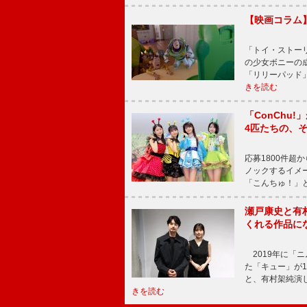
【映画コラム
「トイ・ストーリ
の少女ボニーの
「リリーパッド
きを読む
「ConChu
4匹たちの、
応募1800件超
ノックするイメ
「こんちゅ！」
瀬戸康史と有
くれる作品に
2019年に「
た「キュー」が
と、有村架純演
きを読む