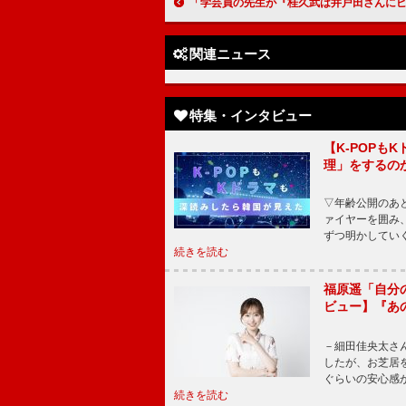
「学芸員の先生が『桂久武は井戸田さんにピッタリ』と言ってくれたおかげで、気持ちよく演じることができました」井戸田潤（桂久武）【「西
関連ニュース
特集・インタビュー
【K-POP
理」をするの
▽年齢公開のあ
ァイヤーを囲み
ずつ明かしてい
続きを読む
福原遥「自分
ビュー】『あ
－細田佳央太さ
したが、お芝居
ぐらいの安心感
続きを読む