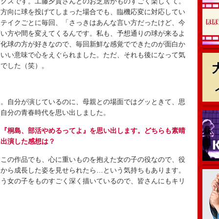
クスです。工藤夕貴さんとのお芝居がものすごく楽しくて。
な方向に球を投げてしまった場合でも、臨機応変に対応してい
もテイクごとに毎回、「さっきはあんな言い方だったけど、今
言い方や間を変えてくるんです。私も、予想通りの球が来るよ
変化球の方が好きなので、毎回新鮮な感覚でできたのが面白か
、いい意味で心をえぐられました。ただ、それも後になって気
中でした（笑）。
。自分が演じているのに、母親との場面ではグッときて、思
、自分の青春時代を思い出しました。
と『桐島、部活やめるってよ』を思い出します。どちらも素晴
に出演した感想は？
この作品でも、心に重いものを抱えた女の子の役なので、役
』から成長した姿を見せられたら…という気持ちもあります。
いう女の子をものすごく深く描いているので、皆さんにもキリ