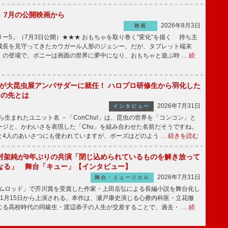
】7月の公開映画から
2026年8月3日
映画
ー5」（7月3日公開）★★★ おもちゃを取り巻く“変化”を描く 持ち主
成長を見守ってきたカウガール人形のジェシー。だが、タブレット端末
」の登場で、ボニーは画面の世界に夢中になり、おもちゃと遊ぶ時 …
続
!」が大昆虫展アンバサダーに就任！ ハロプロ研修生から羽化した
その先とは
2026年7月31日
インタビュー
から生まれたユニット名 －「ConChu!」は、昆虫の世界を「コンコン」と
ージと、かわいさを表現した「Chu」を組み合わせた名前だそうですね。
と4人のあいさつにも使われていますが、ポーズはどのよう …
続きを読む
村架純が9年ぶりの共演「閉じ込められているものを解き放って
なる」 舞台「キュー」【インタビュー】
2026年7月31日
舞台・ミュージカル
ニムロッド」で芥川賞を受賞した作家・上田岳弘による長編小説を舞台化し
11月15日から上演される。本作は、瀬戸康史演じる心療内科医・立花徹
じる高校時代の同級生・渡辺恭子の人生が交差することで、過去・ …
続