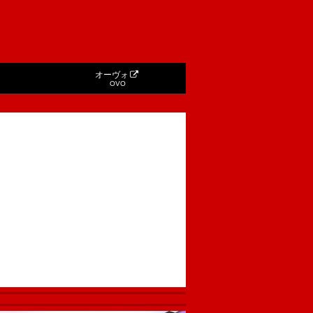
オーヴォ
OVO