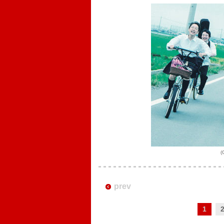
prev
1