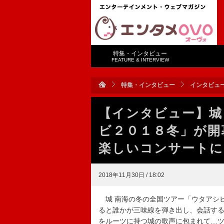
特集・インタビュー
FEATURE & INTERVIEW
特集・インタビュー
インタビュ
【インタビュー】城
ビ２０１８冬」が開
楽しいコンサートに
2018年11月30日 / 18:02
城 南海の冬の全国ツアー「ウタアシ
ると誰かが三味線を弾き出し、会話す
をルーツに持つ城の歌声に包まれて…