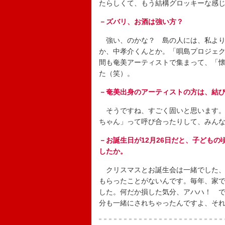
たらしくて、もう結構グロッキーな感
－ズバリ、お酒は強い方？
強い、のかな？ 島の人には、私より
か、中孝介くんとか。「唄島プロジェ
間も奄美アーティストで集まって、「
た（笑）。
－奄美出身のアーティストの方は、結
そうですね、すごく固いと思います。
ちゃん」って呼び合ったりして、みん
－お誕生日が12月26日だと、子どもの
したか。
クリスマスとお誕生会は一緒でした、
もらったことがないんです。毎年、家
した。何だか損した気分、アハハ！ で
分も一緒にされちゃったんですよ、そ