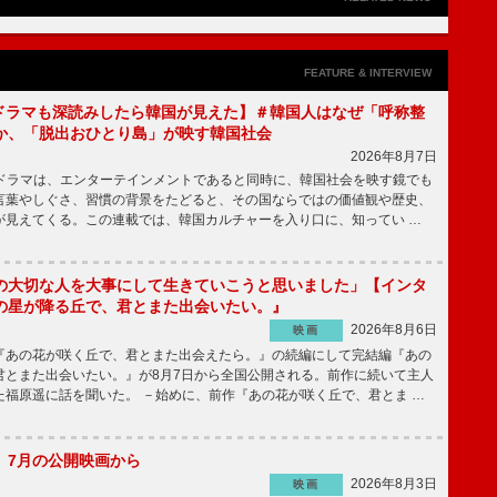
FEATURE & INTERVIEW
もKドラマも深読みしたら韓国が見えた】＃韓国人はなぜ「呼称整
か、「脱出おひとり島」が映す韓国社会
2026年8月7日
国ドラマは、エンターテインメントであると同時に、韓国社会を映す鏡でも
言葉やしぐさ、習慣の背景をたどると、その国ならではの価値観や歴史、
が見えてくる。この連載では、韓国カルチャーを入り口に、知ってい …
の大切な人を大事にして生きていこうと思いました」【インタ
の星が降る丘で、君とまた出会いたい。』
2026年8月6日
映画
あの花が咲く丘で、君とまた出会えたら。』の続編にして完結編『あの
君とまた出会いたい。』が8月7日から全国公開される。前作に続いて主人
た福原遥に話を聞いた。 －始めに、前作『あの花が咲く丘で、君とま …
】7月の公開映画から
2026年8月3日
映画