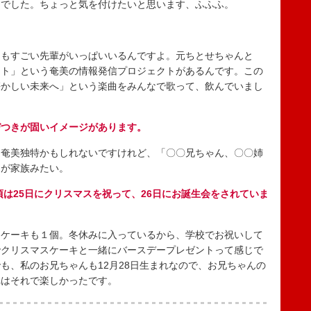
じでした。ちょっと気を付けたいと思います、ふふふ。
もすごい先輩がいっぱいいるんですよ。元ちとせちゃんと
クト」という奄美の情報発信プロジェクトがあるんです。この
懐かしい未来へ」という楽曲をみんなで歌って、飲んでいまし
びつきが固いイメージがあります。
奄美独特かもしれないですけれど、「〇〇兄ちゃん、〇〇姉
なが家族みたい。
頃は25日にクリスマスを祝って、26日にお誕生会をされていま
ケーキも１個。冬休みに入っているから、学校でお祝いして
でクリスマスケーキと一緒にバースデープレゼントって感じで
も、私のお兄ちゃんも12月28日生まれなので、お兄ちゃんの
れはそれで楽しかったです。