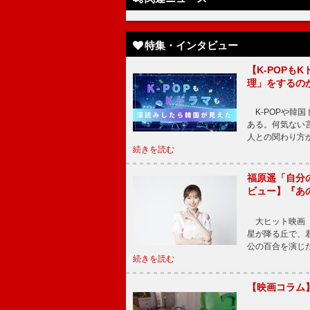
特集・インタビュー
【K-POP
理」をするの
K-POPや韓
ある。何気ない
人との関わり方
続きを読む
福原遥「自分
ビュー】『あ
大ヒット映画『
星が降る丘で、
公の百合を演じ
続きを読む
【映画コラム