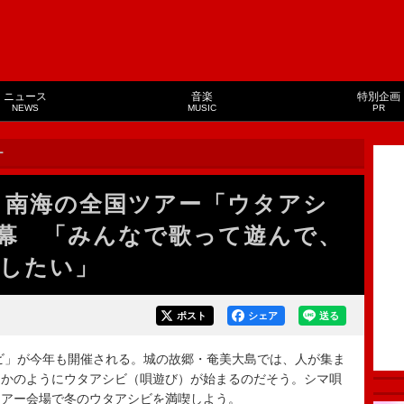
ニュース
音楽
特別企画
NEWS
MUSIC
PR
ー
 南海の全国ツアー「ウタアシ
幕 「みんなで歌って遊んで、
したい」
ポスト
シェア
送る
ビ」が今年も開催される。城の故郷・奄美大島では、人が集ま
るかのようにウタアシビ（唄遊び）が始まるのだそう。シマ唄
ツアー会場で冬のウタアシビを満喫しよう。