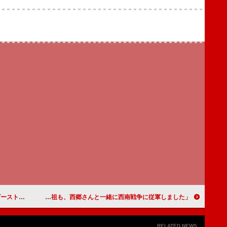
持たせようと思いました」
「僕の先祖も、西郷さんと一緒に西南戦争に従軍しました」田上晃吉（中原尚雄）【「西郷どん」インタビュー】
RELATED NEWS