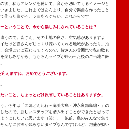
その後、私もアレンジを聴いて、音から湧いてくるイメージと
ていきました。これまではあんまり、自分で楽曲を作ったこと
いて作った曲が４、５曲あるぐらい。これからです！
アーということで、今から楽しみにされていることは？
違うので。皆さん、その土地の良さ、空気感がありますよ
ャイだけど皆さんがじっくり聴いてくれる地域があったり。拍
も、会場ごとに変わってくるので、皆さんの雰囲気で私の歌も
応を楽しみながら、もちろんライブが終わった後のご当地ご飯
す。
日を迎えますね、おめでとうございます。
す。
げたいこと、ちょっとだけ反省していることはありますか。
う。今年は「西郷どん紀行～奄美大島・沖永良部島編～」の
作したので、新しいステップを踏み出すことができたと思って
いようにしたいと思います（笑）。 以前、島のみんなで集ま
はそんなにお酒が残らないタイプなんですけれど、泡盛が効い