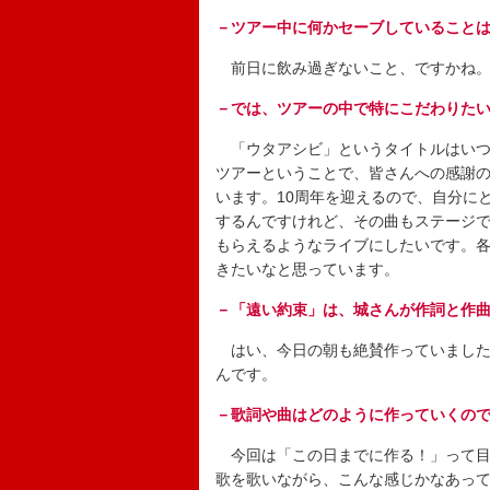
－ツアー中に何かセーブしていること
前日に飲み過ぎないこと、ですかね。
－では、ツアーの中で特にこだわりた
「ウタアシビ」というタイトルはいつ
ツアーということで、皆さんへの感謝
います。10周年を迎えるので、自分に
するんですけれど、その曲もステージ
もらえるようなライブにしたいです。
きたいなと思っています。
－「遠い約束」は、城さんが作詞と作
はい、今日の朝も絶賛作っていました
んです。
－歌詞や曲はどのように作っていくの
今回は「この日までに作る！」って目
歌を歌いながら、こんな感じかなあって