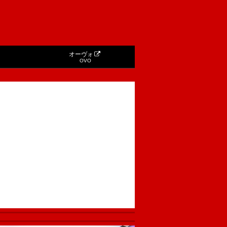
オーヴォ
OVO