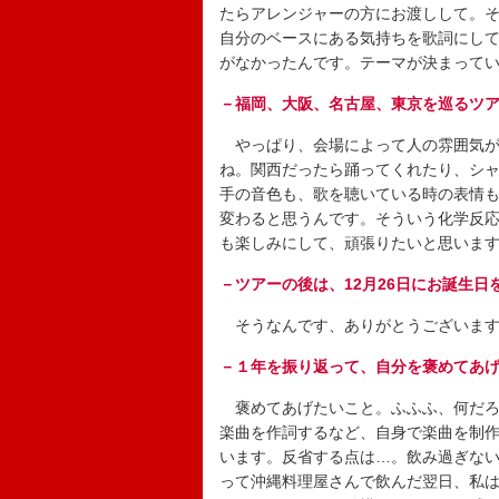
たらアレンジャーの方にお渡しして。
自分のベースにある気持ちを歌詞にし
がなかったんです。テーマが決まって
－福岡、大阪、名古屋、東京を巡るツ
やっぱり、会場によって人の雰囲気が
ね。関西だったら踊ってくれたり、シ
手の音色も、歌を聴いている時の表情
変わると思うんです。そういう化学反
も楽しみにして、頑張りたいと思いま
－ツアーの後は、12月26日にお誕生
そうなんです、ありがとうございま
－１年を振り返って、自分を褒めてあ
褒めてあげたいこと。ふふふ、何だろ
楽曲を作詞するなど、自身で楽曲を制
います。反省する点は…。飲み過ぎな
って沖縄料理屋さんで飲んだ翌日、私