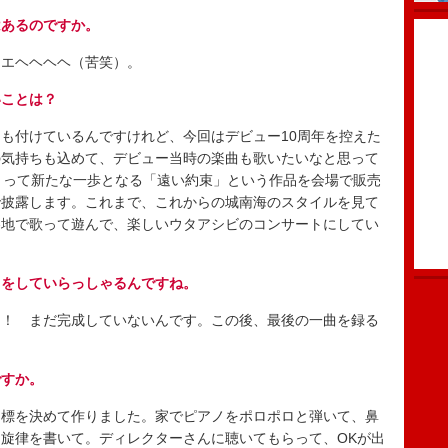
はあるのですか。
エヘヘヘヘ（苦笑）。
いことは？
も付けているんですけれど、今回はデビュー10周年を控えた
の気持ちも込めて、デビュー当時の楽曲も歌いたいなと思って
とって新たな一歩となる「遠い約束」という作品を会場で販売
で披露します。これまで、これからの城南海のスタイルを見て
各地で歌って遊んで、楽しいウタアシビのコンサートにしてい
曲をしていらっしゃるんですね。
！ まだ完成していないんです。この後、最後の一曲を録る
ですか。
標を決めて作りました。家でピアノをポロポロと弾いて、鼻
旋律を書いて。ディレクターさんに聴いてもらって、OKが出