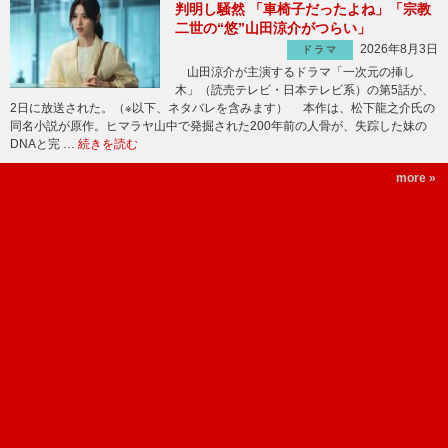
判明し騒然 「車椅子だったよね」「宗教
二世の“悠”山田涼介がつらい」
2026年8月3日
ドラマ
山田涼介が主演するドラマ「一次元の挿し
木」（読売テレビ・日本テレビ系）の第5話が、
2日に放送された。（※以下、ネタバレを含みます） 本作は、松下龍之介氏の
同名小説が原作。ヒマラヤ山中で発掘された200年前の人骨が、失踪した妹の
DNAと完 …
続きを読む
more »