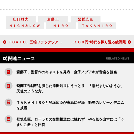
山口雄大
斎藤工
登坂広臣
ＨｉＧＨ＆ＬＯＷ
ＨＩＲＯ
ＴＡＫＡＨＩＲＯ
ＴＯＫＩＯ、五輪フラッグツアーのスペシャルアンバサダーに ＣＤデビュー２２年の記念日に
山田孝之「生きているだけでお金がかかる」 “所持金１００円”時代を振り返る綾野剛
関連ニュース
RELATED NEWS
斎藤工、監督作のキャストを発表 金子ノブアキが音楽を担当
斎藤工“純愛”を演じた原田知世にうっとり 「陽だまりのような、
天使のような方」
ＴＡＫＡＨＩＲＯと登坂広臣が表紙に登場 艶男のレザーとデニム
を披露
登坂広臣、ローラとの交際報道には触れず やる気を出すには「う
まいご飯」と回答