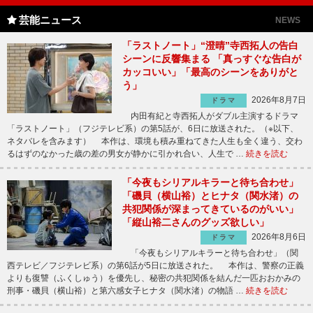
芸能ニュース
NEWS
「ラストノート」“澄晴”寺西拓人の告白
シーンに反響集まる 「真っすぐな告白が
カッコいい」「最高のシーンをありがと
う」
2026年8月7日
ドラマ
内田有紀と寺西拓人がダブル主演するドラマ
「ラストノート」（フジテレビ系）の第5話が、6日に放送された。（※以下、
ネタバレを含みます） 本作は、環境も積み重ねてきた人生も全く違う、交わ
るはずのなかった歳の差の男女が静かに引かれ合い、人生で …
続きを読む
「今夜もシリアルキラーと待ち合わせ」
「磯貝（横山裕）とヒナタ（関水渚）の
共犯関係が深まってきているのがいい」
「縦山裕二さんのグッズ欲しい」
2026年8月6日
ドラマ
「今夜もシリアルキラーと待ち合わせ」（関
西テレビ／フジテレビ系）の第6話が5日に放送された。 本作は、警察の正義
よりも復讐（ふくしゅう）を優先し、秘密の共犯関係を結んだ一匹おおかみの
刑事・磯貝（横山裕）と第六感女子ヒナタ（関水渚）の物語 …
続きを読む