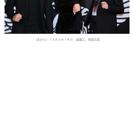
（左から）ＴＡＫＡＨＩＲＯ、斎藤工、登坂広臣