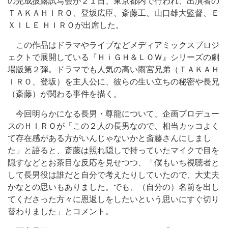
の完成披露試写会が２１日、東京都内で行われ、出演者の
ＴＡＫＡＨＩＲＯ、登坂広臣、斎藤工、山口雄大監督、Ｅ
ＸＩＬＥ ＨＩＲＯが出席した。
この作品はドラマやライブなどメディアミックスプロジ
ェクトで展開している『ＨｉＧＨ＆ＬＯＷ』シリーズの劇
場版第２弾。ドラマでも人気の高い雨宮兄弟（ＴＡＫＡＨ
ＩＲＯ、登坂）を主人公に、彼らの生い立ちの秘密や長兄
（斎藤）が関わる事件を描く。
今回明らかになる長男・尊龍について、企画プロデュー
スのＨＩＲＯが「この２人の長男なので、相当カッコよく
て存在感がある方がいんじゃないかと斎藤さんにしまし
た」と語ると、斎藤は照れ隠しで持っていたマイクで目を
隠すなどとお茶目な反応を見せつつ、「僕もいち視聴者と
して長男役は誰だと自分で考えたりしていたので、大丈夫
かなとの思いもありました。でも、（自分の）名前を出し
てくださった方々に恩返しをしたいという思いにすぐ切り
替わりました」とコメント。