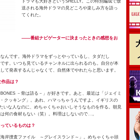
ドラマも大好きというSHELLY。この特別編成で放
送される海外ドラマの見どころや楽しみ方を語っ
てくれた。
――番組ナビゲーターに決まったときの感想をお
好きなんです。海外ドラマをずっとやっているし、タダだし
たです。いつも見ているチャンネルに出られるのも。自分が本
強して発表するんじゃなくて、自然体でやれたらと思います。
な作品は？
ONES －骨は語る－」が好きです。あと、最近は「ジェイミ
ト・クッキング」。あれ、ハマっちゃうんですよ。イギリスの
みたいな人なのに、めちゃくちゃおいしそうなものを作る。朝見
には何の食材もない（笑）。料理はしないので…。
なっているものは？
海岸捜査ファイル ～グレイスランド～」。めちゃくちゃ頭