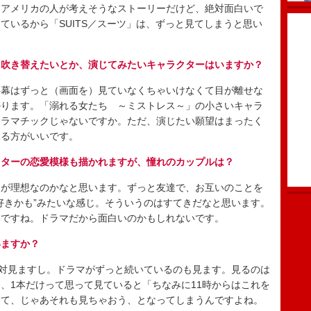
。アメリカの人が考えそうなストーリーだけど、絶対面白いで
ているから「SUITS／スーツ」は、ずっと見てしまうと思い
を吹き替えたいとか、演じてみたいキャラクターはいますか？
幕はずっと（画面を）見ていなくちゃいけなくて目が離せな
かります。「溺れる女たち ～ミストレス～」の小さいキャラ
ドラマチックじゃないですか。ただ、演じたい願望はまったく
見る方がいいです。
クターの恋愛模様も描かれますが、憧れのカップルは？
が理想なのかなと思います。ずっと友達で、お互いのことを
好きかも”みたいな感じ。そういうのはすてきだなと思います。
いですね。ドラマだから面白いのかもしれないです。
いますか？
対見ますし。ドラマがずっと続いているのも見ます。見るのは
、1本だけって思って見ていると「ちなみに11時からはこれを
きて、じゃあそれも見ちゃおう、となってしまうんですよね。