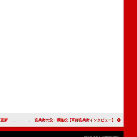
の教師役に挑戦
【軍師官兵衛インタビュー】柴田恭兵、「岡田准一くんは美しい」 官兵衛の父・職隆役