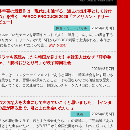
FEATURE & INTERVIEW
谷幸喜の最新作は「現代にも通ずる、過去の出来事として片付
」を描く PARCO PRODUCE 2026「アメリカン・ドリー
ビュー】
2026年8月8日
舞台・ミュージカル
温めていたテーマを豪華キャストで描く、渾身（こんしん）の書き下ろ
リカン・ドリーム」が8月15日からPARCO劇場で上演される。本作は、
に基づく“赤狩り”によって告 …
続きを読む
もKドラマも深読みしたら韓国が見えた】＃韓国人はなぜ「呼称整
か、「脱出おひとり島」が映す韓国社会
2026年8月7日
国ドラマは、エンターテインメントであると同時に、韓国社会を映す鏡でも
言葉やしぐさ、習慣の背景をたどると、その国ならではの価値観や歴史、
が見えてくる。この連載では、韓国カルチャーを入り口に、知ってい …
の大切な人を大事にして生きていこうと思いました」【インタ
の星が降る丘で、君とまた出会いたい。』
2026年8月6日
映画
あの花が咲く丘で、君とまた出会えたら。』の続編にして完結編『あの
君とまた出会いたい。』が8月7日から全国公開される。前作に続いて主人