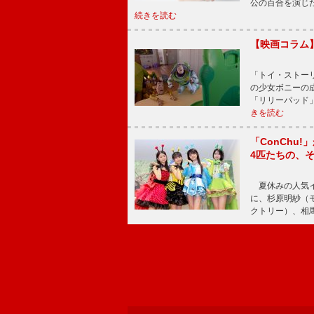
公の百合を演じ
続きを読む
【映画コラム
「トイ・ストーリ
の少女ボニーの
「リリーパッド
きを読む
「ConChu
4匹たちの、
夏休みの人気イ
に、杉原明紗（
クトリー）、相