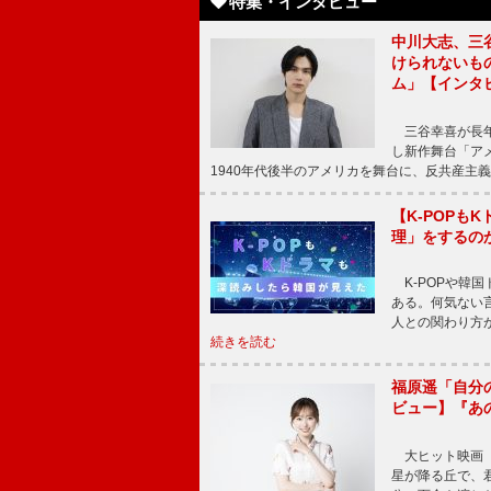
特集・インタビュー
中川大志、三
けられないもの
ム」【インタ
三谷幸喜が長年
し新作舞台「アメ
1940年代後半のアメリカを舞台に、反共産主義
【K-POP
理」をするの
K-POPや韓
ある。何気ない
人との関わり方
続きを読む
福原遥「自分
ビュー】『あ
大ヒット映画『
星が降る丘で、