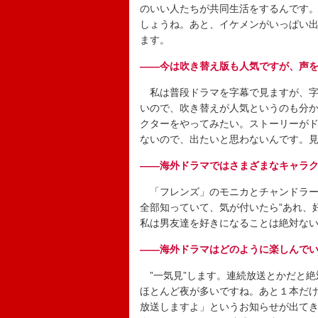
のいい人たちが共同生活をするんです
しょうね。あと、イケメンがいっぱい出
ます。
――今は吹き替え版も人気ですが、声
私は普段ドラマを字幕で見ますが、字
いので、吹き替えが人気というのも分
クターをやってみたい。ストーリーが
ないので、出たいと思わないんです。
――海外ドラマではさまざまなキャラ
「フレンズ」のモニカとチャンドラー
全部知っていて、気が付いたら”あれ、
私は男友達を好きになることは絶対な
――海外ドラマはどのように楽しんで
”一気見”します。連続放送とかだと絶
ほとんど夜が多いですね。あと１本だけ
放送しますよ」というお知らせが出て