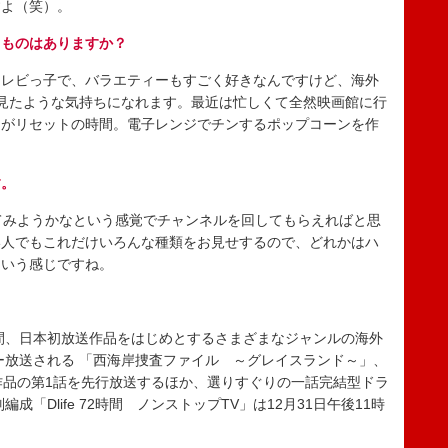
すよ（笑）。
るものはありますか？
レビっ子で、バラエティーもすごく好きなんですけど、海外
見たような気持ちになれます。最近は忙しくて全然映画館に行
時間がリセットの時間。電子レンジでチンするポップコーンを作
す。
てみようかなという感覚でチャンネルを回してもらえればと思
い人でもこれだけいろんな種類をお見せするので、どれかはハ
という感じですね。
間、日本初放送作品をはじめとするさまざまなジャンルの海外
ラー放送される 「西海岸捜査ファイル ～グレイスランド～」、
作品の第1話を先行放送するほか、選りすぐりの一話完結型ドラ
「Dlife 72時間 ノンストップTV」は12月31日午後11時