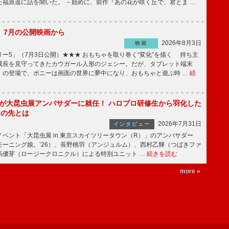
た福原遥に話を聞いた。 －始めに、前作『あの花が咲く丘で、君とま …
】7月の公開映画から
2026年8月3日
映画
ー5」（7月3日公開）★★★ おもちゃを取り巻く“変化”を描く 持ち主
成長を見守ってきたカウガール人形のジェシー。だが、タブレット端末
」の登場で、ボニーは画面の世界に夢中になり、おもちゃと遊ぶ時 …
続
!」が大昆虫展アンバサダーに就任！ ハロプロ研修生から羽化した
その先とは
2026年7月31日
インタビュー
ベント「大昆虫展 in 東京スカイツリータウン（R）」のアンバサダー
モーニング娘。’26）、長野桃羽（アンジュルム）、西村乙輝（つばきファ
馬優芽（ロージークロニクル）による特別ユニット …
続きを読む
more »