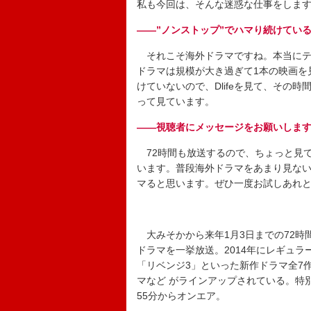
私も今回は、そんな迷惑な仕事をしま
――”ノンストップ”でハマり続けてい
それこそ海外ドラマですね。本当にテ
ドラマは規模が大き過ぎて1本の映画を
けていないので、Dlifeを見て、その
って見ています。
――視聴者にメッセージをお願いしま
72時間も放送するので、ちょっと見
います。普段海外ドラマをあまり見な
マると思います。ぜひ一度お試しあれ
大みそかから来年1月3日までの72時
ドラマを一挙放送。2014年にレギュ
「リベンジ3」といった新作ドラマ全7
マなど がラインアップされている。特別編成
55分からオンエア。