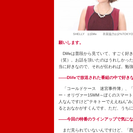
SHELLY (c)Dlife 衣装協力(c)2%TOKYO
願いします。
Dlifeは普段から見ていて、すごく
（笑）。お話を頂いたのはうれしかっ
当に好きなので、それが伝われば。勉
――Dlifeで放送された番組の中で好き
「コールドケース 迷宮事件簿」、「B
ー・オリヴァー15MM～ぼくのスマー
人なんですけど”テキトーでええねん”
るとおなかがすくんです、ただ、うち
――今回の特番のラインアップで気に
まだ見られていないんですけど、「西