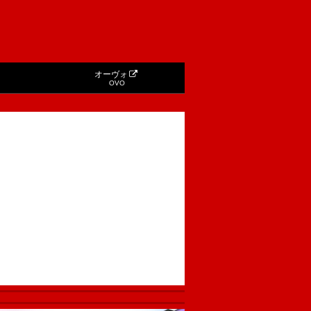
オーヴォ
OVO