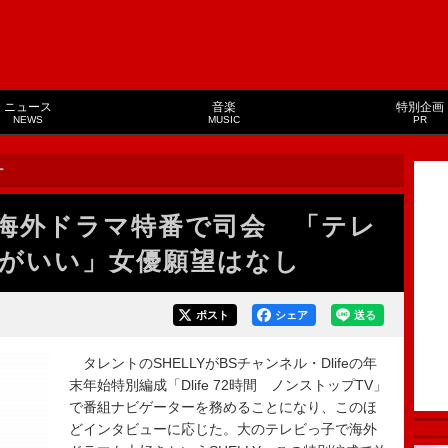
ニュース
音楽
特別企画
NEWS
MUSIC
PR
ー
年始海外ドラマ特番で司会 「テレ
がいい」女優願望はなし
ポスト
シェア
送る
タレントのSHELLYがBSチャンネル・Dlifeの年
末年始特別編成「Dlife 72時間 ノンストップTV」
で番組ナビゲーターを務めることになり、このほ
どインタビューに応じた。大のテレビっ子で海外