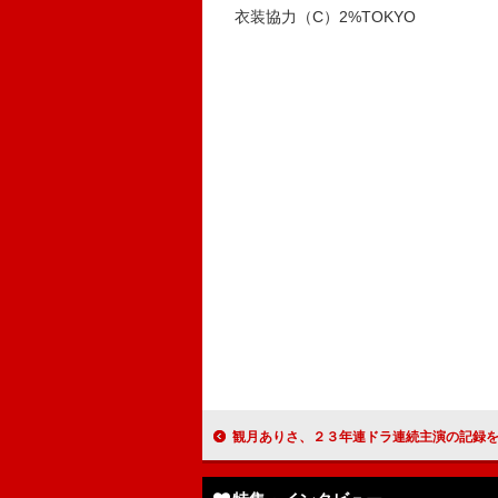
衣装協力（C）2%TOKYO
観月ありさ、２３年連ドラ連続主演の記録を更新 新ドラマではスナックのママ出身