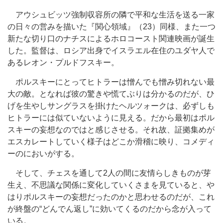
アウシュビッツ強制収容所の隣で平和な生活を送る一家
の日々の営みを描いた『関心領域』（23）同様、また一つ
新たな切り口のナチスによるホロコースト関連映画が誕生
した。監督は、ロシア出身でイスラエル在住のユダヤ人で
あるレオン・プルドフスキー。
ポルスキーにとってヒトラーは憎んでも憎み切れない最
大の敵。となれば彼の驚きや慌てぶりは分かるのだが、ひ
げを生やしサングラスを掛けたヘルツォークは、必ずしも
ヒトラーには似ていないように見える。だから最初はポル
スキーの妄想なのではと感じさせる。それ故、証拠集めが
エスカレートしていく様子はどこか滑稽に映り、コメディ
ーのにおいがする。
そして、チェスを通して2人の間に友情らしきものが芽
生え、不思議な関係に変化していくさまを見ていると、や
はりポルスキーの妄想だったのかと思わせるのだが、これ
が終盤の“どんでん返し”に効いてくるのだから念が入って
いる。