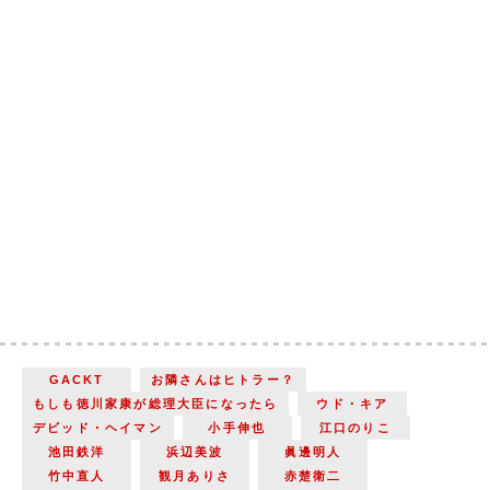
GACKT
お隣さんはヒトラー？
もしも徳川家康が総理大臣になったら
ウド・キア
デビッド・ヘイマン
小手伸也
江口のりこ
池田鉄洋
浜辺美波
眞邊明人
竹中直人
観月ありさ
赤楚衛二