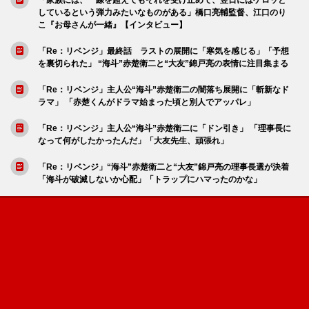
しているという弾力みたいなものがある」橋口亮輔監督、江口のり
こ『お母さんが一緒』【インタビュー】
「Re：リベンジ」最終話 ラストの展開に「寒気を感じる」「予想
を裏切られた」 “海斗”赤楚衛二と“大友”錦戸亮の表情に注目集まる
「Re：リベンジ」主人公“海斗”赤楚衛二の闇落ち展開に「斬新なド
ラマ」 「赤楚くんがドラマ始まった頃と別人でアッパレ」
「Re：リベンジ」主人公“海斗”赤楚衛二に「ドン引き」 「理事長に
なって何がしたかったんだ」「大友先生、頑張れ」
「Re：リベンジ」“海斗”赤楚衛二と“大友”錦戸亮の理事長選が決着
「海斗が破滅しないか心配」「トラップにハマったのかな」