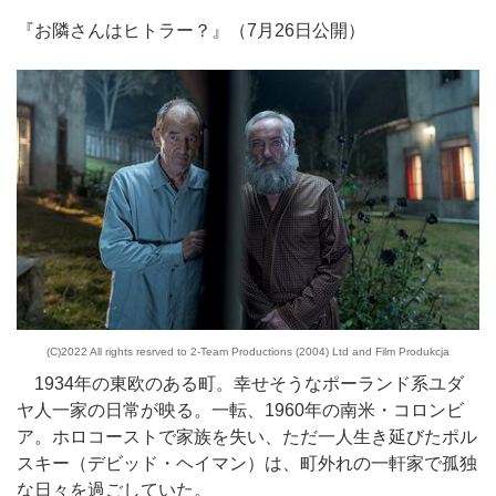
『お隣さんはヒトラー？』（7月26日公開）
(C)2022 All rights resrved to 2-Team Productions (2004) Ltd and Film Produkcja
1934年の東欧のある町。幸せそうなポーランド系ユダ
ヤ人一家の日常が映る。一転、1960年の南米・コロンビ
ア。ホロコーストで家族を失い、ただ一人生き延びたポル
スキー（デビッド・ヘイマン）は、町外れの一軒家で孤独
な日々を過ごしていた。