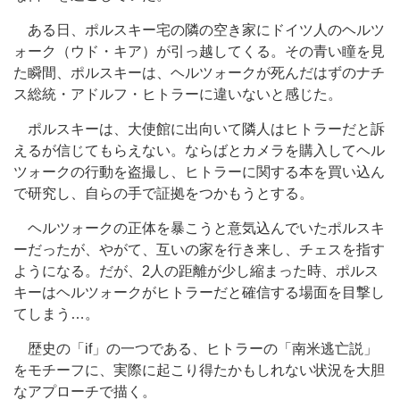
ある日、ポルスキー宅の隣の空き家にドイツ人のヘルツ
ォーク（ウド・キア）が引っ越してくる。その青い瞳を見
た瞬間、ポルスキーは、ヘルツォークが死んだはずのナチ
ス総統・アドルフ・ヒトラーに違いないと感じた。
ポルスキーは、大使館に出向いて隣人はヒトラーだと訴
えるが信じてもらえない。ならばとカメラを購入してヘル
ツォークの行動を盗撮し、ヒトラーに関する本を買い込ん
で研究し、自らの手で証拠をつかもうとする。
ヘルツォークの正体を暴こうと意気込んでいたポルスキ
ーだったが、やがて、互いの家を行き来し、チェスを指す
ようになる。だが、2人の距離が少し縮まった時、ポルス
キーはヘルツォークがヒトラーだと確信する場面を目撃し
てしまう…。
歴史の「if」の一つである、ヒトラーの「南米逃亡説」
をモチーフに、実際に起こり得たかもしれない状況を大胆
なアプローチで描く。