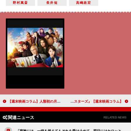
野村萬斎
長井短
高嶋政宏
【週末映画コラム】人類初の月面着陸を描いた“変化球映画”『フライ・ミー・トゥ・ザ・ムーン』／1人の少女の恐るべき妄想を描いた『あのコはだぁれ？』
【週末映画コラム】実は大人を意識して作られている『インサイド・ヘッド2』／“富士山より高く、新幹線よりも速い”超巨大竜巻とは…『ツイスターズ』
関連ニュース
RELATED NEWS
「家族には、一線を超えてもそれを受け止めて、翌日にはケロッと