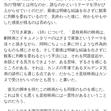
当の“怪物”とは何なのか、誰なのかというテーマを浮かび
上がらせていくのだが、最後は明確な結論を出さずに観客
に判断を委ねているので、見終わった後に、何かもやもや
した感覚が残るのは否めない。
『万引き家族』（18）について、「是枝裕和の映画は、
劇映画とドキュメンタリーのはざまで家族というテーマを
淡々と描きながら、同時にちょっと鼻に付くような作為的
なものも感じさせる。そして最後は明確な結論を出さずに
観客に判断を委ねるという手法には、それを問題提起や、
余韻とする見方もできようが、ある意味、ずるさを感じる
ところがある。それは、カンヌの常連であるダルデンヌ兄
弟の諸作にも通じる点であり、だからこそ是枝映画はカン
ヌで受けがいいのかとも思う」と書いた。
坂元の脚本を得たこの映画からも同様のものを感じた。
これは良くも悪くも是枝映画には一貫性があるということ
なのだろう。
なじみのある諏訪湖周辺でロケをしたということで、ど