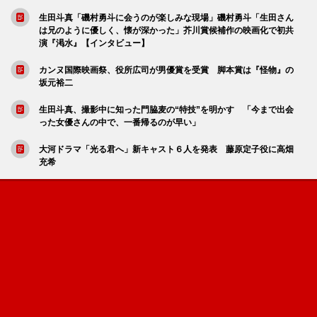
生田斗真「磯村勇斗に会うのが楽しみな現場」磯村勇斗「生田さん
は兄のように優しく、懐が深かった」芥川賞候補作の映画化で初共
演『渇水』【インタビュー】
カンヌ国際映画祭、役所広司が男優賞を受賞 脚本賞は『怪物』の
坂元裕二
生田斗真、撮影中に知った門脇麦の“特技”を明かす 「今まで出会
った女優さんの中で、一番帰るのが早い」
大河ドラマ「光る君へ」新キャスト６人を発表 藤原定子役に高畑
充希