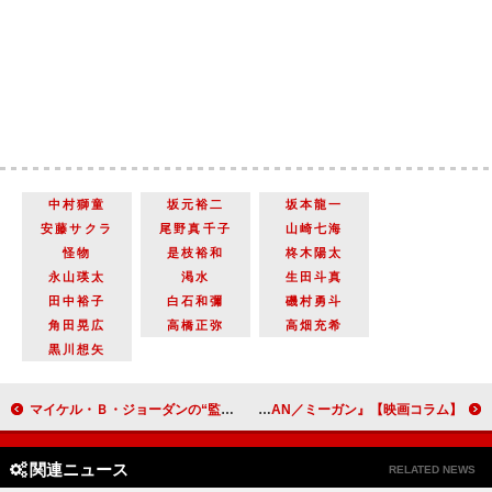
中村獅童
坂元裕二
坂本龍一
安藤サクラ
尾野真千子
山崎七海
怪物
是枝裕和
柊木陽太
永山瑛太
渇水
生田斗真
田中裕子
白石和彌
磯村勇斗
角田晃広
高橋正弥
高畑充希
黒川想矢
マイケル・Ｂ・ジョーダンの“監督デビュー戦”『クリード 過去の逆襲』／いい意味でのＢ級ＳＦ感が漂う『65／シックスティ・ファイブ』【映画コラム】
若者の背中に手を添えて、『大丈夫だよ』と優しいエールを送るような『水は海に向かって流れる』／ホラーにひねりの効いたダークユーモアを絡ませた『M3GAN／ミーガン』【映画コラム】
関連ニュース
RELATED NEWS