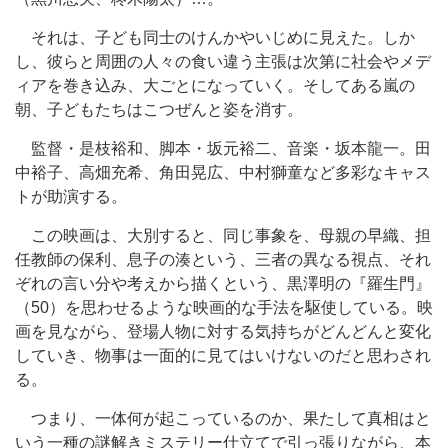
それは、子ども同士のけんかやいじめに見えた。しか
し、彼らと周囲の人々の食い違う主張は次第に社会やメデ
ィアを巻き込み、大ごとになっていく。そしてある嵐の
朝、子どもたちはこつぜんと姿を消す。
監督・是枝裕和、脚本・坂元裕二、音楽・坂本龍一。田
中裕子、高畑充希、角田晃広、中村獅童など多彩なキャス
トが助演する。
この映画は、大別すると、同じ事象を、母親の早織、担
任教師の保利、息子の湊という、三者の異なる視点、それ
ぞれの言い分や考えから描くという、黒澤明の『羅生門』
（50）を思わせるような映画的な手法を駆使している。映
画を見ながら、登場人物に対する気持ちがどんどんと変化
していき、物事は一面的に見てはいけないのだと思わされ
る。
つまり、一体何が起こっているのか、果たして真相はと
いう一種の謎解きミステリー仕立てで引っ張りながら、本