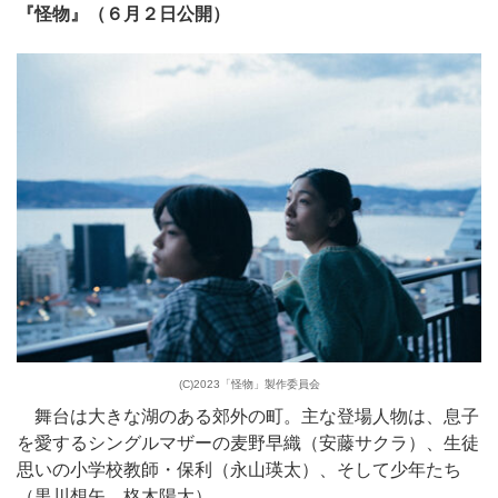
『怪物』（６月２日公開）
(C)2023「怪物」製作委員会
舞台は大きな湖のある郊外の町。主な登場人物は、息子
を愛するシングルマザーの麦野早織（安藤サクラ）、生徒
思いの小学校教師・保利（永山瑛太）、そして少年たち
（黒川想矢、柊木陽太）…。