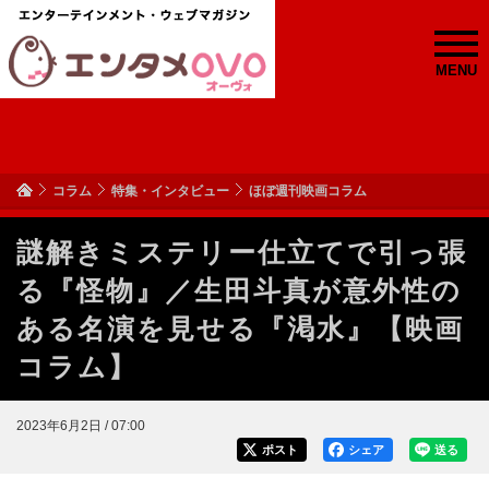
MENU
コラム
特集・インタビュー
ほぼ週刊映画コラム
謎解きミステリー仕立てで引っ張
る『怪物』／生田斗真が意外性の
ある名演を見せる『渇水』【映画
コラム】
2023年6月2日 / 07:00
ポスト
シェア
送る