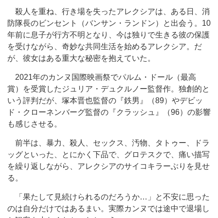
殺人を重ね、行き場を失ったアレクシアは、ある日、消
防隊長のビンセント（バンサン・ランドン）と出会う。10
年前に息子が行方不明となり、今は独りで生きる彼の保護
を受けながら、奇妙な共同生活を始めるアレクシア。だ
が、彼女はある重大な秘密を抱えていた。
2021年のカンヌ国際映画祭でパルム・ドール（最高
賞）を受賞したジュリア・デュクルノー監督作。独創的と
いう評判だが、塚本晋也監督の『鉄男』（89）やデビッ
ド・クローネンバーグ監督の『クラッシュ』（96）の影響
も感じさせる。
前半は、暴力、殺人、セックス、汚物、タトゥー、ドラ
ッグといった、とにかく下品で、グロテスクで、痛い描写
を繰り返しながら、アレクシアのサイコキラーぶりを見せ
る。
「果たして見続けられるのだろうか…」と不安に思った
のは自分だけではあるまい。実際カンヌでは途中で退場し