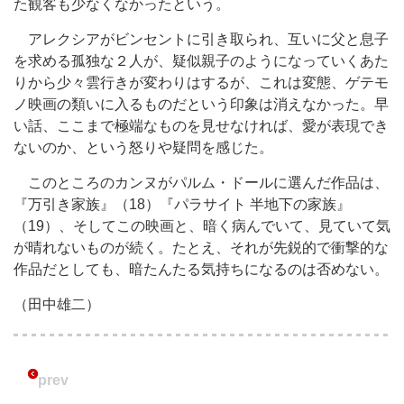
た観客も少なくなかったという。
アレクシアがビンセントに引き取られ、互いに父と息子
を求める孤独な２人が、疑似親子のようになっていくあた
りから少々雲行きが変わりはするが、これは変態、ゲテモ
ノ映画の類いに入るものだという印象は消えなかった。早
い話、ここまで極端なものを見せなければ、愛が表現でき
ないのか、という怒りや疑問を感じた。
このところのカンヌがパルム・ドールに選んだ作品は、
『万引き家族』（18）『パラサイト 半地下の家族』
（19）、そしてこの映画と、暗く病んでいて、見ていて気
が晴れないものが続く。たとえ、それが先鋭的で衝撃的な
作品だとしても、暗たんたる気持ちになるのは否めない。
（田中雄二）
prev