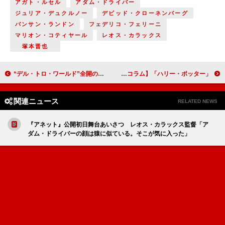
アガト・ルセル
アダム・ドライバー
ジュリア・デュクルノー
デビッド・クローネンバーグ
バンサン・ランドン
フェデリコ・フェリーニ
マリオン・コティヤール
レオス・カラックス
塚本晋也
“デル・トロ・ワールド”全開の『ナイトメア・アリー』／ケネス・ブラナーが愛した場所、愛した人たちの物語『ベルファスト』【映画コラム】
「ハリー・ポッター」魔法ワールドシリーズ最新作『ファンタスティック・ビースト ダンブルドアの秘密』【映画コラム】
関連ニュース
RELATED NEWS
『アネット』公開初日舞台あいさつ レオス・カラックス監督「ア
ダム・ドライバーの顔は猿に似ている。そこが気に入った」