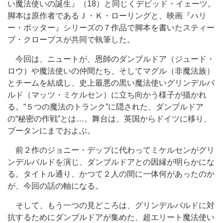
い魔法使いの誕生』（18）と同じくデビッド・イェーツ。
脚本は原作者であるＪ・Ｋ・ローリングと、映画『ハリ
ー・ポッター』シリーズの７作品で脚本を書いたスティー
ブ・クローブスが共同で執筆した。
今回は、ニュートが、恩師のダンブルドア（ジュード・
ロウ）や魔法使いの仲間たち、そしてマグル（非魔法族）
とチームを結成し、史上最悪の黒い魔法使いグリンデルバ
ルド（マッツ・ミケルセン）に立ち向かう様子が描かれ
る。“５つの魔法のトランク”に隠された、ダンブルドア
の“秘密の作戦”とは…。舞台は、英国からドイツに移り、
ブータンにまでおよぶ。
前２作のジョニー・デップに代わってミケルセンがグリ
ンデルバルドを演じ、ダンブルドアとの因縁が明らかにな
る。タイトル通り、かつて２人の間に一体何があったのか
が、今回の話の軸になる。
そして、もう一つの見どころは、グリンデルバルドに対
抗するためにダンブルドアが集めた、超エリート魔法使い