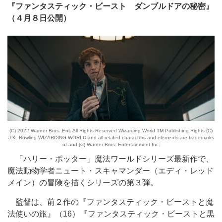
『ファンタスティック・ビースト ダンブルドアの秘密』
（４月８日公開）
(C) 2022 Warner Bros. Ent. All Rights Reserved Wizarding World TM Publishing Rights (C)
J.K. Rowling WIZARDING WORLD and all related characters and elements are trademarks
of and (C) Warner Bros. Entertainment Inc.
「ハリー・ポッター」魔法ワールドシリーズ最新作で、
魔法動物学者ニュート・スキャマンダー（エディ・レッド
メイン）の冒険を描くシリーズの第３弾。
監督は、前２作の『ファンタスティック・ビーストと魔
法使いの旅』（16）『ファンタスティック・ビーストと黒