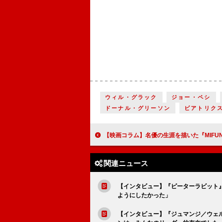
ウィル・グラック
ジョー・ペシ
ドーナル・グリーソン
ビアトリク
【映画コラム】名優の生涯を描いた『MIFUNE THE LAST SAMURAI』と、名脚本家の監督デビュー作
関連ニュース
【インタビュー】『ピーターラビット
ようにしたかった」
【インタビュー】『ジュマンジ／ウェ