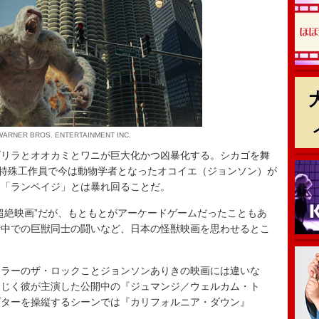
 WARNER BROS. ENTERTAINMENT INC.
リラとオオカミとワニが巨大化かつ凶暴化する。シカゴを舞
元特殊工作員で今は動物学者となったオコイエ（ジョンソン）が
。「ランペイジ」とは暴れ回ることだ。
絶映画”だが、もともとがアーケードゲームだったこともあ
街中での巨獣同士の闘いなど、日本の怪獣映画を思わせるとこ
ラーのザ・ロックことジョンソンありきの映画には違いな
同じく彼が主演した公開中の『ジュマンジ／ウェルカム・ト
プターを操縦するシーンでは『カリフォルニア・ダウン』