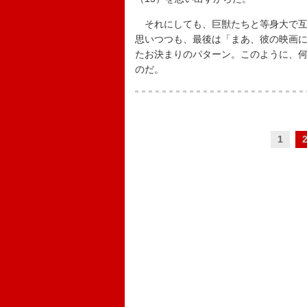
それにしても、巨獣たちと等身大で互
思いつつも、最後は「まあ、彼の映画
たお決まりのパターン。このように、
のだ。
1