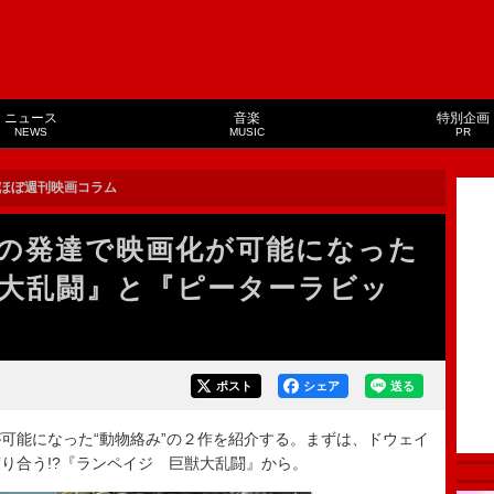
ニュース
音楽
特別企画
NEWS
MUSIC
PR
ほぼ週刊映画コラム
の発達で映画化が可能になった
大乱闘』と『ピーターラビッ
ポスト
シェア
送る
能になった“動物絡み”の２作を紹介する。まずは、ドウェイ
り合う!?『ランペイジ 巨獣大乱闘』から。