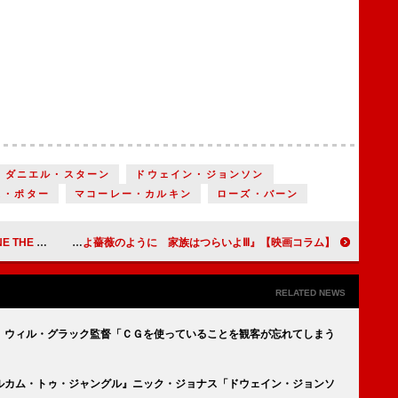
ダニエル・スターン
ドウェイン・ジョンソン
ス・ポター
マコーレー・カルキン
ローズ・バーン
『モリーズ・ゲーム』
【映画コラム】専業主婦の労働問題を“喜劇”の中で描いた『妻よ薔薇のように 家族はつらいよⅢ』
RELATED NEWS
』ウィル・グラック監督「ＣＧを使っていることを観客が忘れてしまう
ルカム・トゥ・ジャングル』ニック・ジョナス「ドウェイン・ジョンソ