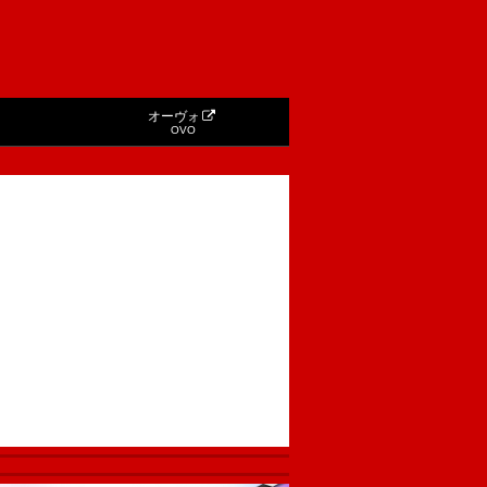
オーヴォ
OVO