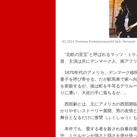
(C) 2014 Zentropa Entertainments33 ApS, Denmark, B
“北欧の至宝”と呼ばれるマッツ・ミケ
督、主演は共にデンマーク人、南アフ
1870年代のアメリカ。デンマーク移
妻子を呼び寄せる。だが駅馬車で家へ
を射殺するが、彼は町を牛耳るデラル
りに遭い、大佐の手に落ちるが…。
西部劇とは、主にアメリカの西部開拓
かりやすいストーリー展開、男の友情
舞台となるだけに復讐（ふくしゅう）
本作でも、愛する者を殺され自暴自棄
中、ミケルセンが強さと弱さを併せ持