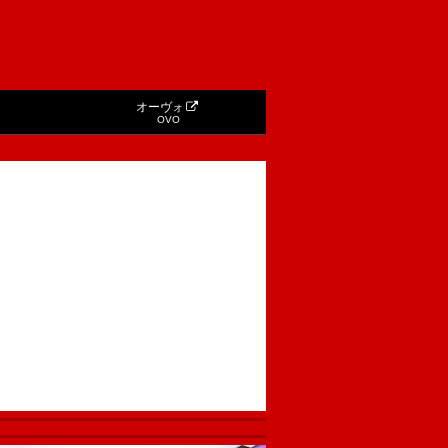
オーヴォ
OVO