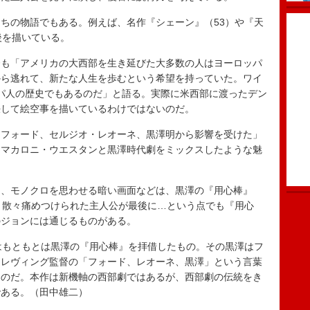
ちの物語でもある。例えば、名作『シェーン』（53）や『天
後を描いている。
も「アメリカの大西部を生き延びた大多数の人はヨーロッパ
から逃れて、新たな人生を歩むという希望を持っていた。ワイ
パ人の歴史でもあるのだ」と語る。実際に米西部に渡ったデン
決して絵空事を描いているわけではないのだ。
フォード、セルジオ・レオーネ、黒澤明から影響を受けた」
とマカロニ・ウエスタンと黒澤時代劇をミックスしたような魅
、モノクロを思わせる暗い画面などは、黒澤の『用心棒』
、散々痛めつけられた主人公が最後に…という点でも『用心
のジョンには通じるものがある。
はもともとは黒澤の『用心棒』を拝借したもの。その黒澤はフ
、レヴィング監督の「フォード、レオーネ、黒澤」という言葉
なのだ。本作は新機軸の西部劇ではあるが、西部劇の伝統をき
である。（田中雄二）