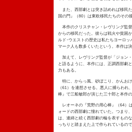
また、西部劇とは突き詰めれば移民た
国の門』（80）は東欧移民たちのその
本作のクリスチャン・レヴリング監督
からの移民だった。彼らは戦火や貧困
ルド･ウエストの歴史は私たちヨーロッ
マーク人も数多くいたという。本作は
加えて、レヴリング監督が「ジョン・
と語るように、本作には、正調西部劇
力もある。
特に、からっ風、砂ぼこり、かんおけ
（61）を連想させる。悪人に捕らわれ
棒』で三船敏郎が演じた三十郎と本作
レオーネの『荒野の用心棒』（64）
ォードの西部劇に憧れていた。つまり
は、連綿と続く西部劇の輪を表すもの
っちりと踏まえた上で作られているの