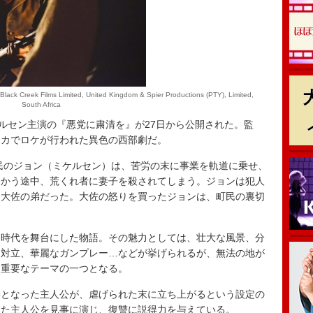
lack Creek Films Limited, United Kingdom & Spier Productions (PTY), Limited,
South Africa
ルセン主演の『悪党に粛清を』が27日から公開された。監
リカでロケが行われた異色の西部劇だ。
民のジョン（ミケルセン）は、苦労の末に事業を軌道に乗せ、
向かう途中、荒くれ者に妻子を殺されてしまう。ジョンは犯人
ー大佐の弟だった。大佐の怒りを買ったジョンは、町民の裏切
時代を舞台にした物語。その魅力としては、壮大な風景、分
と対立、華麗なガンプレー…などが挙げられるが、無法の地が
も重要なテーマの一つとなる。
となった主人公が、虐げられた末に立ち上がるという設定の
った主人公を見事に演じ、復讐に説得力を与えている。