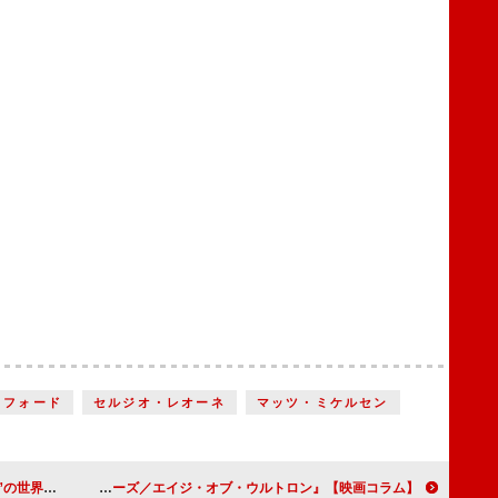
・フォード
セルジオ・レオーネ
マッツ・ミケルセン
デス・ロード』
【映画コラム】日本的なものを隠し味にした『アベンジャーズ／エイジ・オブ・ウルトロン』