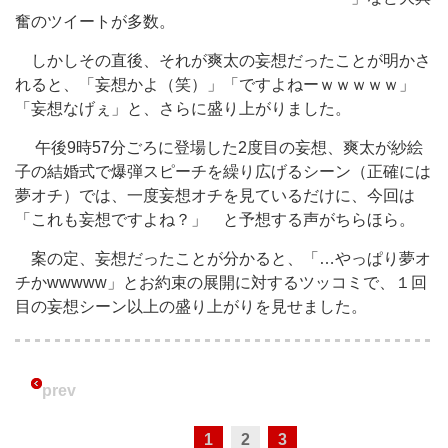
奮のツイートが多数。
しかしその直後、それが爽太の妄想だったことが明かさ
れると、「妄想かよ（笑）」「ですよねーｗｗｗｗｗ」
「妄想なげぇ」と、さらに盛り上がりました。
午後9時57分ごろに登場した2度目の妄想、爽太が紗絵
子の結婚式で爆弾スピーチを繰り広げるシーン（正確には
夢オチ）では、一度妄想オチを見ているだけに、今回は
「これも妄想ですよね？」 と予想する声がちらほら。
案の定、妄想だったことが分かると、「…やっぱり夢オ
チかwwwww」とお約束の展開に対するツッコミで、１回
目の妄想シーン以上の盛り上がりを見せました。
prev
1
2
3