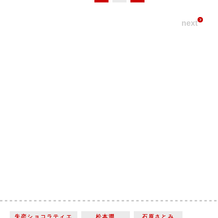
next
失恋ショコラティエ
松本潤
石原さとみ