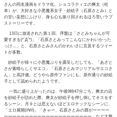
さんの同名漫画をドラマ化。ショコラティエの爽太（松
本）が、大好きな小悪魔系女子・紗絵子（石原さとみ）と
の甘い妄想にふけり、身も心も振り回されるほろ苦いラブ
ストーリーです。
13日に放送された第１回、序盤は「さとみちゃんが可
愛すぎる(*´Д`*)」「石原さとみってこんなにかわいかった
っけ…」と、石原さとみさんのかわいさに言及するツイー
トが多数。
紗絵子が徐々に小悪魔ぶりを露呈しだしても、「あざと
さが素晴らしくサエコ」「石原さとみマジリアルサエコさ
ん」と高評価。どうやら原作ファンにも、原作通りの紗絵
子として認められたようです。
一気に盛り上がったのは、午後9時47分ごろ。爽太の店
を紗絵子が訪れた際、爽太が紗絵子を押し倒してキスをす
るシーン。月９とは思えないほどエロチックなシーンに、
「エロ展開(//∀//)」「きゃー、石原さとみの唇がーーーー
ーーーーーーーーーーーーーーーーーーーーー」など大興