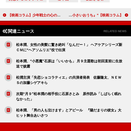
【映画コラム】少年戦士の心の成長を描いたＳＦ大作『エンダーのゲーム』
【映画コラム】“昭和モダン”の雰囲気を再現した『小さいおうち』
関連ニュース
RELATED NEWS
松本潤、女性の美髪に驚き絶叫「なんだー！」 ヘアケアシリーズ新
ＣＭに“ヘアソムリエ”役で出演
松本潤、“小悪魔”石原は「いいかも」 月９主題歌は初回直前に生放
送で披露
松潤主演「失恋ショコラティエ」の共演者発表 佐藤隆太、ＮＥＷ
Ｓの加藤シゲアキら
次期“月９”松本潤の相手役に石原さとみ 原作読み「しばらく眠れ
なかった」
松本潤、「男の人も泣けます」とアピール 『陽だまりの彼女』大
ヒット舞台あいさつ