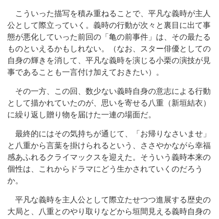
こういった描写を積み重ねることで、平凡な義時が主人
公として際立っていく。義時の行動が次々と裏目に出て事
態が悪化していった前回の「亀の前事件」は、その最たる
ものといえるかもしれない。（なお、スター俳優としての
自身の輝きを消して、平凡な義時を演じる小栗の演技が見
事であることも一言付け加えておきたい）。
その一方、この回、数少ない義時自身の意志による行動
として描かれていたのが、思いを寄せる八重（新垣結衣）
に繰り返し贈り物を届けた一連の場面だ。
最終的にはその気持ちが通じて、「お帰りなさいませ」
と八重から言葉を掛けられるという、ささやかながら幸福
感あふれるクライマックスを迎えた。そういう義時本来の
個性は、これからドラマにどう生かされていくのだろう
か。
平凡な義時を主人公として際立たせつつ進展する歴史の
大局と、八重とのやり取りなどから垣間見える義時自身の