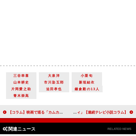
三谷幸喜
大泉洋
小栗旬
山本耕史
市川染五郎
新垣結衣
片岡愛之助
迫田孝也
鎌倉殿の13人
青木崇高
【コラム】映画で巡る「カムカムエヴリバディ」100年の旅 チャップリンから『ラスト サムライ』まで
【連続テレビ小説コラム】「カムカムエヴリバディ」最終週 「３世代の物語」が浮き彫りにした平和の尊さ
関連ニュース
RELATED NEWS