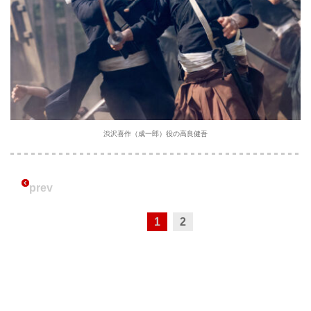
渋沢喜作（成一郎）役の高良健吾
prev
1
2