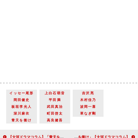
イッセー尾形
上白石萌音
吉沢亮
岡田健史
平田満
木村佳乃
板垣李光人
武田真治
波岡一喜
深川麻衣
町田啓太
草なぎ剛
青天を衝け
高良健吾
【大河ドラマコラム】「青天を衝け」第二十四回「パリの御一新」学びを得て窮地を脱した栄一の姿が伝えるメッセージ
【大河ドラマコラム】「青天を衝け」第二十六回「篤太夫、再会する」栄一や慶喜たちの無言の表情ににじみ出る豊かな感情