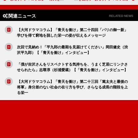
関連ニュース
RELATED NEWS
【大河ドラマコラム】「青天を衝け」第二十四回「パリの御一新」
学びを得て窮地を脱した栄一の姿が伝えるメッセージ
次回で見納め！「平九郎の最期を見届けてください」岡田健史（渋
沢平九郎）【「青天を衝け」インタビュー】
「僕が吉沢さんをリスペクトする気持ちを、うまく芝居にリンクさ
せられたら」志尊淳（杉浦愛蔵）【「青天を衝け」インタビュー】
【大河ドラマコラム】「青天を衝け」第二十三回「篤太夫と最後の
将軍」身分差のない社会の在り方を学び、さらなる成長の階段を上
る栄一