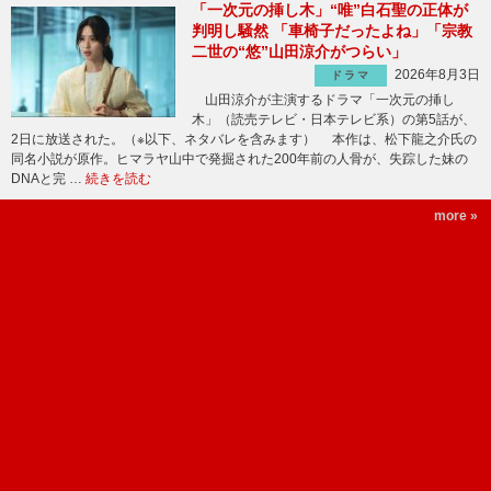
「一次元の挿し木」“唯”白石聖の正体が
判明し騒然 「車椅子だったよね」「宗教
二世の“悠”山田涼介がつらい」
2026年8月3日
ドラマ
山田涼介が主演するドラマ「一次元の挿し
木」（読売テレビ・日本テレビ系）の第5話が、
2日に放送された。（※以下、ネタバレを含みます） 本作は、松下龍之介氏の
同名小説が原作。ヒマラヤ山中で発掘された200年前の人骨が、失踪した妹の
DNAと完 …
続きを読む
more »