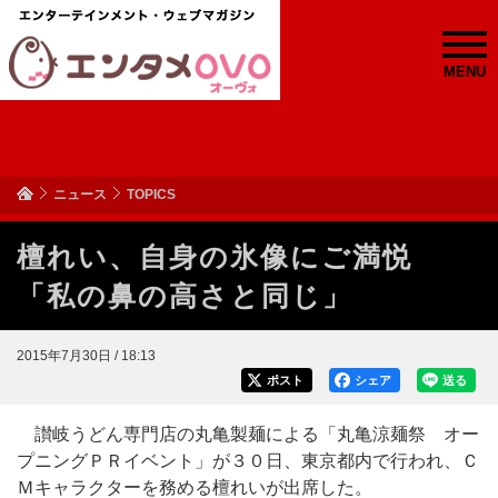
MENU
ニュース
TOPICS
檀れい、自身の氷像にご満悦
「私の鼻の高さと同じ」
2015年7月30日 / 18:13
ポスト
シェア
送る
讃岐うどん専門店の丸亀製麺による「丸亀涼麺祭 オー
プニングＰＲイベント」が３０日、東京都内で行われ、Ｃ
Ｍキャラクターを務める檀れいが出席した。