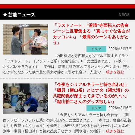
芸能ニュース
NEWS
「ラストノート」“澄晴”寺西拓人の告白
シーンに反響集まる 「真っすぐな告白が
カッコいい」「最高のシーンをありがと
う」
2026年8月7日
ドラマ
内田有紀と寺西拓人がダブル主演するドラマ
「ラストノート」（フジテレビ系）の第5話が、6日に放送された。（※以下、
ネタバレを含みます） 本作は、環境も積み重ねてきた人生も全く違う、交わ
るはずのなかった歳の差の男女が静かに引かれ合い、人生で …
続きを読む
「今夜もシリアルキラーと待ち合わせ」
「磯貝（横山裕）とヒナタ（関水渚）の
共犯関係が深まってきているのがいい」
「縦山裕二さんのグッズ欲しい」
2026年8月6日
ドラマ
「今夜もシリアルキラーと待ち合わせ」（関
西テレビ／フジテレビ系）の第6話が5日に放送された。 本作は、警察の正義
よりも復讐（ふくしゅう）を優先し、秘密の共犯関係を結んだ一匹おおかみの
刑事・磯貝（横山裕）と第六感女子ヒナタ（関水渚）の物語 …
続きを読む