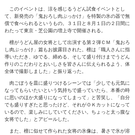
このイベントは、涼を感じるうどん試食イベントとし
て、新発売の「鬼おろし肉ぶっかけ」を特製の氷の器で無
償で食べられるというもの。３１日と８月１日の２日間に
わたって東京・芝公園の増上寺で開催される。
檀がうどん屋の女将として出演する第２弾ＣＭ「鬼おろ
し肉ぶっかけ」篇もお披露目された。檀は「職人さんに指
導いただき、ゆでる、締める、そして盛り付けまでうどん
作りのこだわりとおいしさを皆さんに伝えられるよう、体
全体で撮影しました」と振り返った。
肉ごぼうを皿に盛りつけるシーンでは「少しでも元気に
なってもらいたいという気持ちで盛っていたら、本番の時
に思いのほか大盛りになってしまって」と苦笑し、「自分
でも盛りすぎたと思ったけど、それがＯＫカットになって
いるので、楽しみにしていてください。ちょっと太っ腹な
女将でした」とアピールした。
また、檀に似せて作られた女将の氷像は、暑さで氷が溶