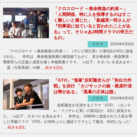
「クロスロード ～救命救急の約束～」
「人間関係、特に人を指導するのはすご
く難しいと感じた」「船越英一郎さんが
『刑事面に似ていると言われたことがあ
る』って、そりゃあ2時間ドラマの帝王だ
もの」
2026年8月6日
ドラマ
「クロスロード ～救命救急の約束～」（テレビ朝日系）の第5話が4日に放送
された。 本作は、救命救急医療の最前線でもがく、若き救命医・救急隊員・
警察官らの正義と成長を描く本格医療ドラマ。（※以下、ネタバレを含みます）
遥（今田美桜）や桐 …
続きを読む
「GTO」“鬼塚”反町隆史らが「告白大作
戦」を決行 「カジサックの娘・梶原叶渚
は華がある」「黒幕の正体は誰」
2026年8月4日
ドラマ
反町隆史が主演するドラマ「GTO」（カンテ
レ・フジテレビ系）の第3話が、3日に放送され
た。（※以下、ネタバレを含みます） 本作は、1998年に放送されて人気を博
した学園ドラマ「GTO」が28年ぶりに連続ドラマとして復活。50代になった“
…
続きを読む