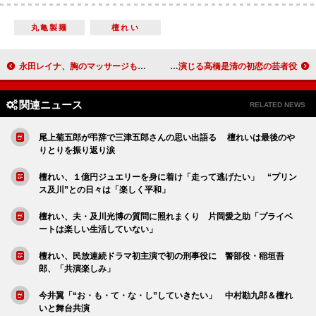
丸亀製麺
檀れい
永田レイナ、胸のマッサージもしているが 「プライベートで水着になる予定はない」
壇蜜、お尻でかくまう「貴重な経験」 オダギリ演じる高橋是清の初恋の芸者役
関連ニュース
RELATED NEWS
尾上菊五郎が弔辞で三津五郎さんの思い出語る 檀れいは最後のや
りとりを振り返り涙
檀れい、１億円ジュエリーを身に着け「走って逃げたい」 “プリン
ス及川”との日々は「楽しく平和」
檀れい、夫・及川光博の質問に照れまくり 片岡愛之助「プライベ
ートは楽しい生活していない」
檀れい、民放連続ドラマ初主演で初の刑事役に 警部役・稲垣吾
郎、「共演楽しみ」
今井翼「“お・も・て・な・し”していきたい」 中村勘九郎＆檀れ
いと舞台共演