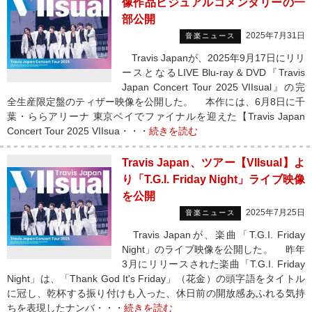
像作品ビジュアルコメンタリーの一
部公開
2025年7月31日
音楽ニュース
Travis Japanが、2025年9月17日にリリ
ースとなるLIVE Blu-ray＆DVD『Travis
Japan Concert Tour 2025 VIIsual』の完
全生産限定盤のティザー映像を公開した。 本作には、6月8日に千
葉・ららアリーナ 東京ベイでファイナルを迎えた【Travis Japan
Concert Tour 2025 VIIsua・・・
続きを読む
Travis Japan、ツアー【VIIsual】よ
り「T.G.I. Friday Night」ライブ映像
を公開
2025年7月25日
音楽ニュース
Travis Japanが、楽曲「T.G.I. Friday
Night」のライブ映像を公開した。 昨年
3月にリリースされた楽曲「T.G.I. Friday
Night」は、「Thank God It's Friday」（花金）の頭字語をタイトル
に冠し、乾杯する振り付けも入った、休日前の開放感あふれる気持
ちを表現したナンバ・・・
続きを読む