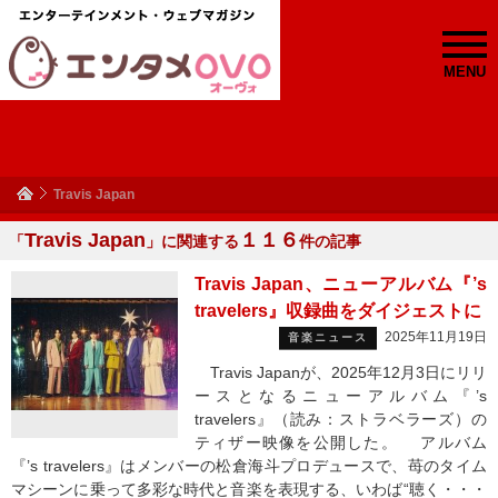
MENU
Travis Japan
Travis Japan
１１６
「
」に関連する
件の記事
Travis Japan、ニューアルバム『’s
travelers』収録曲をダイジェストに
2025年11月19日
音楽ニュース
Travis Japanが、2025年12月3日にリリ
ースとなるニューアルバム『’s
travelers』（読み：ストラベラーズ）の
ティザー映像を公開した。 アルバム
『’s travelers』はメンバーの松倉海斗プロデュースで、苺のタイム
マシーンに乗って多彩な時代と音楽を表現する、いわば“聴く・・・