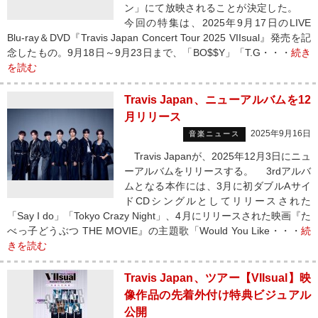
ン」にて放映されることが決定した。
今回の特集は、2025年9月17日のLIVE
Blu-ray＆DVD『Travis Japan Concert Tour 2025 VIIsual』発売を記
念したもの。9月18日～9月23日まで、「BO$$Y」「T.G・・・
続き
を読む
Travis Japan、ニューアルバムを12
月リリース
2025年9月16日
音楽ニュース
Travis Japanが、2025年12月3日にニュ
ーアルバムをリリースする。 3rdアルバ
ムとなる本作には、3月に初ダブルAサイ
ドCDシングルとしてリリースされた
「Say I do」「Tokyo Crazy Night」、4月にリリースされた映画『た
べっ子どうぶつ THE MOVIE』の主題歌「Would You Like・・・
続
きを読む
Travis Japan、ツアー【VIIsual】映
像作品の先着外付け特典ビジュアル
公開