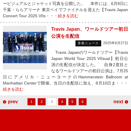
ービジュアルとジャケット写真を公開した。 本作には、6月8日に
千葉・ららアリーナ 東京ベイでファイナルを迎えた【Travis Japan
Concert Tour 2025 VIIs・・・
続きを読む
Travis Japan、ワールドツアー初日
公演を生配信
2025年6月27日
音楽ニュース
Travis Japanのワールドツアー【Travis
Japan World Tour 2025 VIIsual】初日公
演の生配信が決定した。 自身2度目と
なるワールドツアーの初日公演は、7月25
日にアメリカ・ニューヨークのHammerstein Ballroom at
Manhattan Centerで開催。当日の生配信に加え、8月10日ま・・・
続きを読む
prev
next
1
2
3
4
5
6