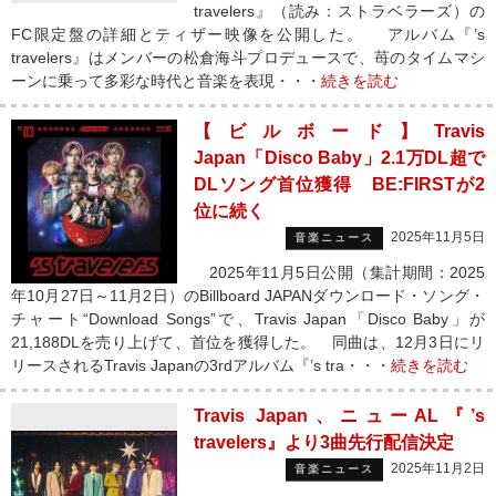
travelers』（読み：ストラベラーズ）の
FC限定盤の詳細とティザー映像を公開した。 アルバム『’s
travelers』はメンバーの松倉海斗プロデュースで、苺のタイムマシ
ーンに乗って多彩な時代と音楽を表現・・・
続きを読む
【ビルボード】Travis
Japan「Disco Baby」2.1万DL超で
DLソング首位獲得 BE:FIRSTが2
位に続く
2025年11月5日
音楽ニュース
2025年11月5日公開（集計期間：2025
年10月27日～11月2日）のBillboard JAPANダウンロード・ソング・
チャート“Download Songs”で、Travis Japan「Disco Baby」が
21,188DLを売り上げて、首位を獲得した。 同曲は、12月3日にリ
リースされるTravis Japanの3rdアルバム『’s tra・・・
続きを読む
Travis Japan、ニューAL『’s
travelers』より3曲先行配信決定
2025年11月2日
音楽ニュース