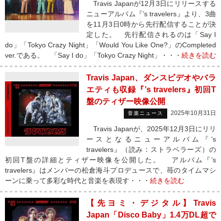
Travis Japanが12月3日にリリースする
ニューアルバム『’s travelers』より、3曲
を11月3日0時から先行配信することが決
定した。 先行配信されるのは「Say I
do」「Tokyo Crazy Night」「Would You Like One?」のCompleted
ver.である。 「Say I do」「Tokyo Crazy Night」・・・
続きを読む
Travis Japan、ダンスビデオやバラ
エティも収録『’s travelers』初回T
盤のティザー映像公開
2025年10月31日
音楽ニュース
Travis Japanが、2025年12月3日にリリ
ースとなるニューアルバム『’s
travelers』（読み：ストラベラーズ）の
初回T盤の詳細とティザー映像を公開した。 アルバム『’s
travelers』はメンバーの松倉海斗プロデュースで、苺のタイムマシ
ーンに乗って多彩な時代と音楽を表現す・・・
続きを読む
【先ヨミ・デジタル】Travis
Japan「Disco Baby」1.4万DL超で