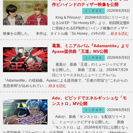
作ビハインドのティザー映像を公開
2026年8月8日
Ｊ－ＰＯＰ
King & Princeが、2026年9月2日にリリースと
なる1st EP『So Honey EP』より、初回限定盤B
に収録されるEP制作ビハインド映像のティザー
映像を公開した。 本作は、タイトル曲「So Honey」の中の印 …
続きを読む
葛葉、ミニアルバム『Adamantite』より
Ayase提供曲「王道」MV公開
2026年8月8日
Ｊ－ＰＯＰ
葛葉が、新曲「王道」のミュージックビデオ
を公開した。 新曲「王道」は、2026年7月29
日にリリースされたニューミニアルバム
『Adamantite』の収録曲。Ayaseによる提供曲で、“王者の苦悩”と“これからの
意思表明”が込められてい …
続きを読む
Ado、ビビッドでエネルギッシュな「モ
ンストロ」MV公開
2026年8月8日
Ｊ－ＰＯＰ
Adoが、新曲「モンストロ」を配信リリース
し、ミュージックビデオを公開した。 新曲
「モンストロ」は、2026年8月7日に公開となっ
た実写映画『ブルーロック』の主題歌。タイトル「モンストロ」（Monstruo）