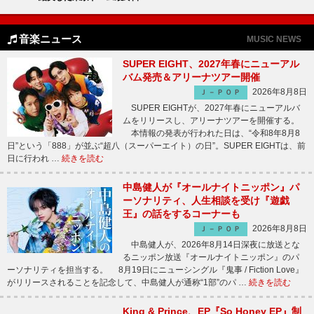
音楽ニュース
MUSIC NEWS
SUPER EIGHT、2027年春にニューアル
バム発売＆アリーナツアー開催
2026年8月8日
Ｊ－ＰＯＰ
SUPER EIGHTが、2027年春にニューアルバ
ムをリリースし、アリーナツアーを開催する。
本情報の発表が行われた日は、“令和8年8月8
日”という「888」が並ぶ“超八（スーパーエイト）の日”。SUPER EIGHTは、前
日に行われ …
続きを読む
中島健人が『オールナイトニッポン』パ
ーソナリティ、人生相談を受け『遊戯
王』の話をするコーナーも
2026年8月8日
Ｊ－ＰＯＰ
中島健人が、2026年8月14日深夜に放送とな
るニッポン放送『オールナイトニッポン』のパ
ーソナリティを担当する。 8月19日にニューシングル『鬼事 / Fiction Love』
がリリースされることを記念して、中島健人が通称“1部”のパ …
続きを読む
King & Prince、EP『So Honey EP』制