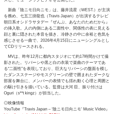
新曲「陰ニモ日向ニモ」は、藤井流星（WEST.）が主演
を務め、七五三掛龍也（Travis Japan）が出演するテレビ
朝日系オシドラサタデー『ぜんぶ、あなたのためだから』
の挿入歌。人の内側にある二面性や、関係性の表に見える
顔と裏に隠された本音を描き、冷静さの中に余裕と色気を
感じさせる一曲で、2026年4月15日にニューシングルとし
てCDリリースされる。
MVは、昨年12月に都内スタジオにて約17時間かけて撮
影された。リバーシや黒と白の衣装で楽曲のテーマであ
る“二面性”を表現しており、巨大なリバーシの盤面を模し
たダンスステージやモスグリーンの壁で囲まれたダークな
部屋を舞台に、メンバーの表情でも揺れ動く心理と周囲と
の駆け引きを描いている。監督は大河 臣、振り付けは
Oguri（s**t kingz）が担当した。
◎映像情報
YouTube『Travis Japan – ‘陰ニモ日向ニモ’ Music Video』