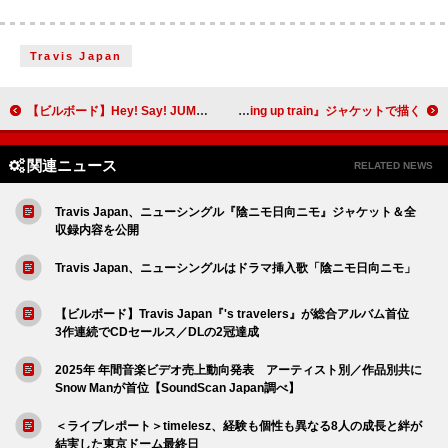
Travis Japan
【ビルボード】Hey! Say! JUMP『ハニカミ』23万枚でシングルセールス首位獲得
櫻坂46、想いが重なる瞬間を『The growing up train』ジャケットで描く
関連ニュース
RELATED NEWS
Travis Japan、ニューシングル『陰ニモ日向ニモ』ジャケット＆全
収録内容を公開
Travis Japan、ニューシングルはドラマ挿入歌「陰ニモ日向ニモ」
【ビルボード】Travis Japan『's travelers』が総合アルバム首位
3作連続でCDセールス／DLの2冠達成
2025年 年間音楽ビデオ売上動向発表 アーティスト別／作品別共に
Snow Manが首位【SoundScan Japan調べ】
＜ライブレポート＞timelesz、経験も個性も異なる8人の成長と絆が
結実した東京ドーム最終日