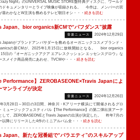
o Crazy Night』のUNIVERSAL MUSIC STORE盤特典ディスクに、ワールド
のドキュメンタリーとライブ映像が収録される。 今作は、メンバーの宮
が葵わかなとW主演を務めるテレビ朝日オシ・・・
続きを読む
is Japan、bior organics新CMで“パフダンス”披露
2024年12月29日
音楽ニュース
vis Japanがブランドアンバサダーを務めるオーガニックコスメブランド・
 organicsの新CMが、2025年1月15日に放映開始となる。 bior organics
月15日の『オーガニックアクア エアレスクッション エッセンスグロウ』な
ースメイク商品発売にあわせ、TVCMや・・・
続きを読む
 Performance】ZEROBASEONE×Travis Japanによ
ーマンライブが決定
2024年12月26日
音楽ニュース
5年3月28日～30日の3日間、神奈川・Kアリーナ横浜にて開催されるグロ
ミュージックフェスティバル【The Performance】の第二弾出演アーテ
して、ZEROBASEONEとTravis Japanの出演が決定した。 昨年7月の
ー以降にリリースした4作のミニアルバム全・・・
続きを読む
vis Japan、新たな冠番組で“バラエティ”のスキルアップ