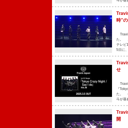
斗が葵
Tra
時”の
Trav
た。 新
テレビ
5日に
Tra
せ
Trav
『Tok
た。 今
斗が葵
Tra
開