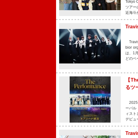
Toky
ツアー
近海斗
Trav
Tra
bior
は、1
どのベ
【The
るツ
202
ーバル・
ィストと
デビュ
Tra