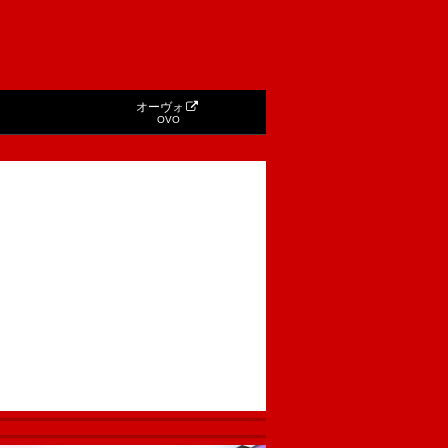
オーヴォ
OVO