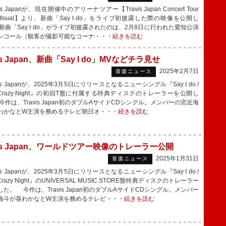
is Japanが、現在開催中のアリーナツアー【Travis Japan Concert Tour
 VIIsual】より、新曲「Say I do」をライブ初披露した際の映像を公開し
新曲「Say I do」がライブ初披露されたのは、2月8日に行われた愛知公演
ンコール（観客が撮影可能なコーナ・・・
続きを読む
vis Japan、新曲「Say I do」MVなどチラ見せ
2025年2月7日
音楽ニュース
is Japanが、2025年3月5日にリリースとなるニューシングル『Say I do /
o Crazy Night』の初回T盤に付属する特典ディスクのトレーラーを公開し
作は、Travis Japan初のダブルAサイドCDシングル。メンバーの宮近海
わかなとW主演を務めるテレビ朝日オ・・・
続きを読む
vis Japan、ワールドツアー映像のトレーラー公開
2025年1月31日
音楽ニュース
is Japanが、2025年3月5日にリリースとなるニューシングル『Say I do /
o Crazy Night』のUNIVERSAL MUSIC STORE盤特典ディスクのトレーラー
た。 今作は、Travis Japan初のダブルAサイドCDシングル。メンバー
海斗が葵わかなとW主演を務めるテレビ・・・
続きを読む