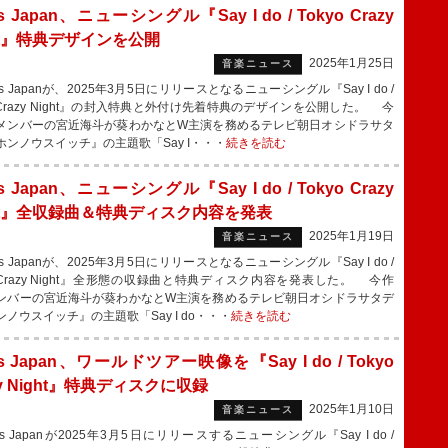
is Japan、ニューシングル『Say I do / Tokyo Crazy
ht』特典デザインを公開
2025年1月25日
音楽ニュース
is Japanが、2025年3月5日にリリースとなるニューシングル『Say I do /
o Crazy Night』の封入特典と外付け先着特典のデザインを公開した。 今
メンバーの宮近海斗が葵わかなとW主演を務めるテレビ朝日オシドラサタ
ホンノウスイッチ』の主題歌「Say I・・・
続きを読む
is Japan、ニューシングル『Say I do / Tokyo Crazy
ght』全収録曲＆特典ディスク内容を発表
2025年1月19日
音楽ニュース
is Japanが、2025年3月5日にリリースとなるニューシングル『Say I do /
o Crazy Night』全形態の収録曲と特典ディスク内容を発表した。 今作
ンバーの宮近海斗が葵わかなとW主演を務めるテレビ朝日オシドラサタデ
ノウスイッチ』の主題歌「Say I do・・・
続きを読む
vis Japan、ワールドツアー映像を『Say I do / Tokyo
zy Night』特典ディスクに収録
2025年1月10日
音楽ニュース
is Japanが2025年3月5日にリリースするニューシングル『Say I do /