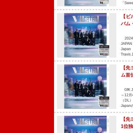
「Swee
【ビル
バム
2024
JAPA
Japa
Travi
【先ヨ
ム首
GfK
～12月
（DL
Japa
【先ヨ
1位