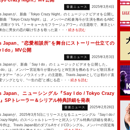
2025年3月4日
音楽ニュース
is Japanが、新曲「Tokyo Crazy Night」のミュージックビデオを公開し
曲「Tokyo Crazy Night」は、メンバーの松倉海斗が主演を務めるABC
1月期ドラマL『トーキョーカモフラージュアワー』の主題歌で、東京とい
舞台に男女の恋の駆け引きを歌った楽・・・
続きを読む
vis Japan、“恋愛相談所”を舞台にストーリー仕立ての
y I do」MV公開
2025年3月3日
音楽ニュース
vis Japanが、新曲「Say I do」のミュージックビデオを公開した。
y I do」は、メンバー宮近海斗が葵わかなとW主演を務めるテレビ朝日系オ
サタデー『ホンノウスイッチ』の主題歌。Travis Japanとしては初のド直
愛ソングとなり、“一生の恋”と感じる恋・・・
続きを読む
is Japan、ニューシングル『Say I do / Tokyo Crazy
ght』SPトレーラー＆シリアル特典詳細を発表
2025年2月28日
音楽ニュース
is Japanが、2025年3月5日にリリースとなるニューシングル『Say I do /
o Crazy Night』のスペシャルトレーラーと封入シリアル特典の詳細を発表し
作は、Travis Japan初のダブルAサイドCDシングル。メンバーの宮近海