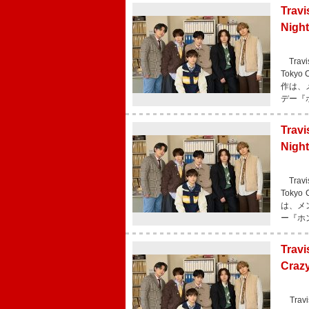
Trav
Nig
Trav
Toky
作は、
デー『
Trav
Ni
Trav
Toky
は、メ
ー『ホン
Tra
Cra
Trav