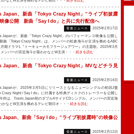
わかなとW主演を務めるテレビ朝日・・・
続きを読む
vis Japan、新曲「Tokyo Crazy Night」“ライブ初披露
映像公開 新曲「Say I do」と共に先行配信へ
2025年2月17日
音楽ニュース
is Japanが、新曲「Tokyo Crazy Night」のパフォーマンス映像を公開し
曲「Tokyo Crazy Night」は、メンバーの松倉海斗が主演を務めるABC
1月期ドラマL『トーキョーカモフラージュアワー』の主題歌。2025年3月
、メンバーの宮近海斗が葵わかなとW主演・・・
続きを読む
vis Japan、新曲「Tokyo Crazy Night」MVなどチラ見
2025年2月14日
音楽ニュース
is Japanが、2025年3月5日にリリースとなるニューシングルの初回J盤
yo Crazy Night / Say I do』に付属する特典ディスクのトレーラーを公開し
作は、Travis Japan初のダブルAサイドCDシングル。メンバーの宮近海
わかなとW主演を務めるテレビ朝日オ・・・
続きを読む
vis Japan、新曲「Say I do」“ライブ初披露時”の映像公
2025年2月12日
音楽ニュース