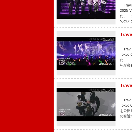
Trav
2025
た。 
でのア
Tra
Trav
Toky
た。 今
斗が葵
Tra
Trav
Toky
を公開し
の宮近