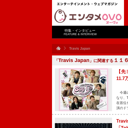
特集・インタビュー
FEATURE & INTERVIEW
Travis Japan
Travis Japan
１１
「
」に関連する
【先ヨミ
11.
今週の
なり、Tr
在首位を
演のドラ
Tr
「Tok