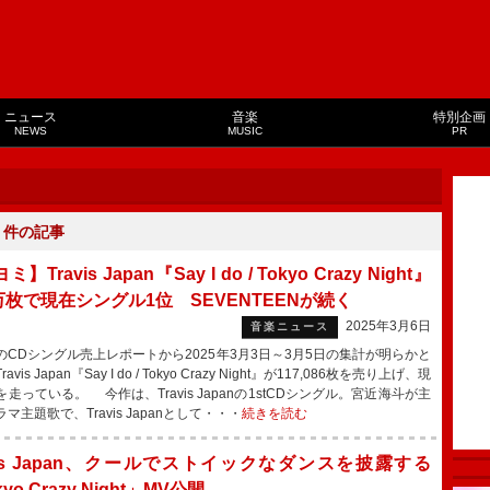
ニュース
音楽
特別企画
NEWS
MUSIC
PR
６
件の記事
】Travis Japan『Say I do / Tokyo Crazy Night』
7万枚で現在シングル1位 SEVENTEENが続く
2025年3月6日
音楽ニュース
CDシングル売上レポートから2025年3月3日～3月5日の集計が明らかと
avis Japan『Say I do / Tokyo Crazy Night』が117,086枚を売り上げ、現
走っている。 今作は、Travis Japanの1stCDシングル。宮近海斗が主
マ主題歌で、Travis Japanとして・・・
続きを読む
avis Japan、クールでストイックなダンスを披露する
yo Crazy Night」MV公開