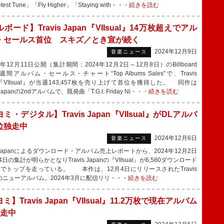
test Tune」「Fly Higher」「Staying with・・・
続きを読む
ボード】Travis Japan『VIIsual』14万枚超えでアル
・セールス首位 スキズ／とき宣が続く
2024年12月9日
音楽ニュース
年12月11日公開（集計期間：2024年12月2日～12月8日）のBillboard
N週間アルバム・セールス・チャート“Top Albums Sales”で、Travis
n『VIIsual』が当週143,457枚を売り上げて首位を獲得した。 同作は
s Japanの2ndアルバムで、既発曲「T.G.I. Friday Ni・・・
続きを読む
ミ・デジタル】Travis Japan『VIIsual』がDLアルバ
位独走中
2024年12月6日
音楽ニュース
 Japanによるダウンロード・アルバム売上レポートから、2024年12月2日
4日の集計が明らかとなりTravis Japanの『VIIsual』が6,580ダウンロード
）でトップを走っている。 本作は、12月4日にリリースされたTravis
nのニューアルバム。2024年3月に配信リリ・・・
続きを読む
ミ】Travis Japan『VIIsual』11.2万枚で現在アルバム
独走中