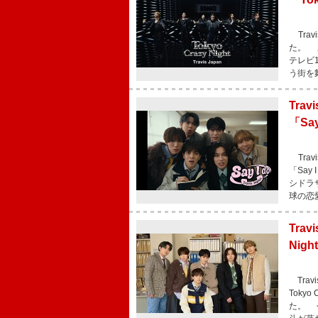
Trav
た。 新
テレビ
う街を
Tra
「Sa
Tra
「Sa
シドラ
球の恋
Trav
Ni
Trav
Toky
た。 今