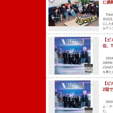
に挑
Trav
月22
にした前
ルアッ
【ビル
位、
2024
JAPA
の2nd
を果た
【ビル
2冠
202
ム・チャ
た。 本